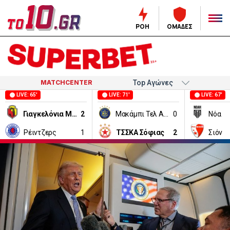
ΡΟΗ
ΟΜΑΔΕΣ
MATCHCENTER
LIVE: 65'
LIVE: 71'
LIVE: 67'
Γιαγκελόνια Μπιάλιστοκ
2
Μακάμπι Τελ Αβίβ
0
Νόα
Ρέιντζερς
1
ΤΣΣΚΑ Σόφιας
2
Σιόν