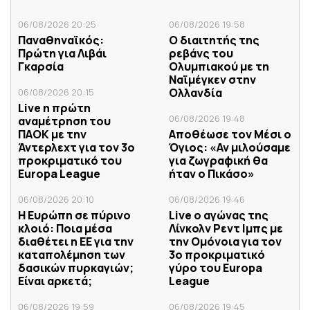
06/08/2026 20:25
06/08/2026 19:58
Παναθηναϊκός:
Ο διαιτητής της
Πρώτη για Λιβάι
ρεβάνς του
Γκαρσία
Ολυμπιακού με τη
Ναϊμέγκεν στην
Ολλανδία
06/08/2026 20:15
Live η πρώτη
06/08/2026 19:48
αναμέτρηση του
ΠΑΟΚ με την
Αποθέωσε τον Μέσι ο
Άντερλεχτ για τον 3ο
Όγιος: «Αν μιλούσαμε
προκριματικό του
για ζωγραφική θα
Europa League
ήταν ο Πικάσο»
06/08/2026 20:10
06/08/2026 19:46
Η Ευρώπη σε πύρινο
Live ο αγώνας της
κλοιό: Ποια μέσα
Λίνκολν Ρεντ Ιμπς με
διαθέτει η ΕΕ για την
την Ομόνοια για τον
καταπολέμηση των
3ο προκριματικό
δασικών πυρκαγιών;
γύρο του Europa
Είναι αρκετά;
League
06/08/2026 19:59
06/08/2026 19:45