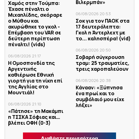
Βιλερμπάν»
Χαμός στην Τούμπα:
Έχασε πέναλτι ο
06/08/2026 20:53
Μιχαηλίδης, σκόραρε
ο Μύθου και
Σοκ για τον ΠΑΟΚ στα
ακυρώθηκε το γκολ -
17 δευτερόλεπτα:
Επέμβαση του VAR σε
Γκολ η Άντερλεχτ με
δεύτερη περίπτωση
το... καλησπέρα! (vid)
πέναλτι! (vids)
06/08/2026 20:50
06/08/2026 21:17
Σοβαρή σύγκρουση
Η Ομοσπονδία της
τραμ: 25 τραυματίες,
Αργεντινής
τρεις χαροπαλεύουν
καθιέρωσε Εθνική
γιορτή για τη νίκη επί
06/08/2026 20:38
της Αγγλίας στο
Κάνααν: «Ξύπνησα
Μουντιάλ!
ένα πρωί και το
συμβόλαιό μου είχε
06/08/2026 21:10
λήξει»
«Πάτησε» τη Μακάμπι
η ΤΣΣΚΑ Σόφιας και…
βλέπει ΟΦΗ (0-3)
Διαβάστε περισσότερα