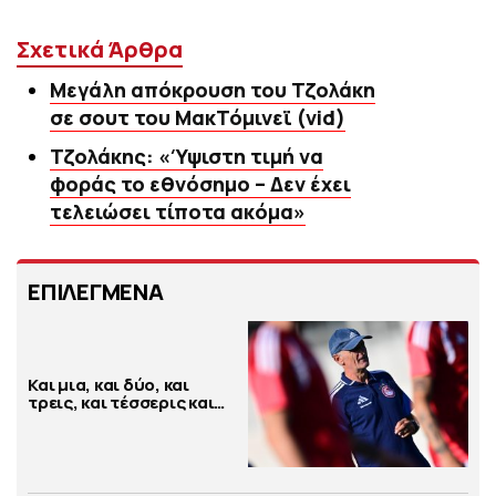
Σχετικά Άρθρα
Μεγάλη απόκρουση του Τζολάκη
σε σουτ του ΜακΤόμινεϊ (vid)
Τζολάκης: «Ύψιστη τιμή να
φοράς το εθνόσημο – Δεν έχει
τελειώσει τίποτα ακόμα»
ΕΠΙΛΕΓΜΕΝΑ
Και μια, και δύο, και
τρεις, και τέσσερις και…