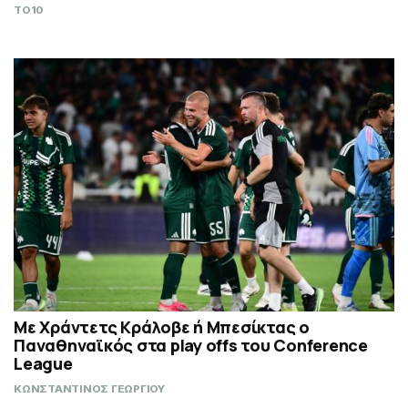
TO10
Με Χράντετς Κράλοβε ή Μπεσίκτας ο
Παναθηναϊκός στα play offs του Conference
League
ΚΩΝΣΤΑΝΤΙΝΟΣ ΓΕΩΡΓΙΟΥ