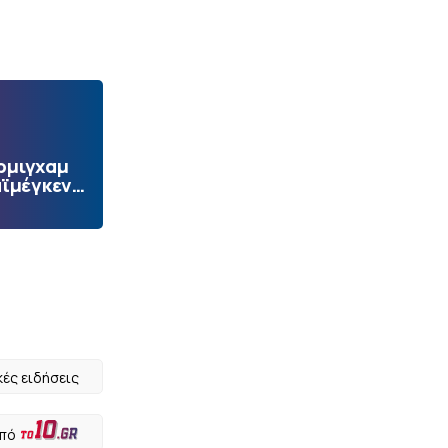
ρμιγχαμ
αϊμέγκεν…
κές ειδήσεις
από