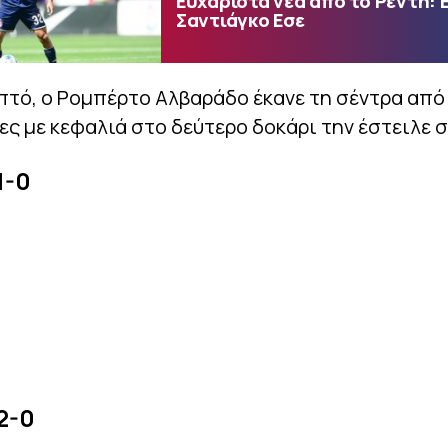
Ευχάριστα νέα από το Ρέντη: 
Σαντιάγκο Εσε
πτό, ο Ρομπέρτο Αλβαράδο έκανε τη σέντρα από 
νες με κεφαλιά στο δεύτερο δοκάρι την έστειλε 
1-0
 2-0