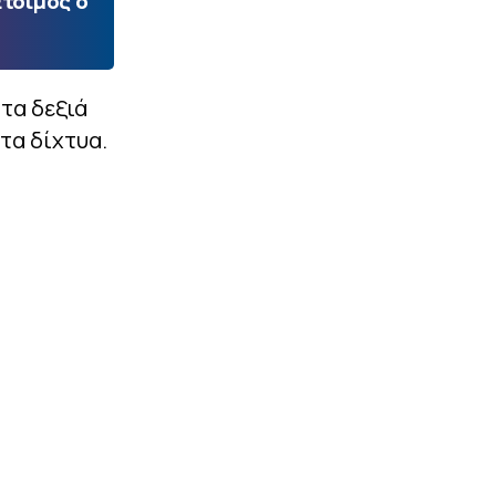
Ετοιμος ο
τα δεξιά
στα δίχτυα.