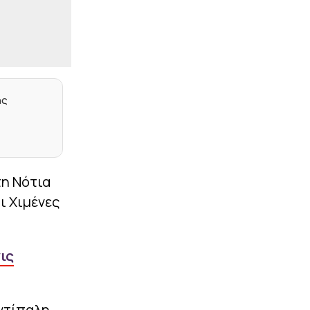
ελληνικό στοιχείο και οι
Πλώτας – Πουλακίδας
|
PREMIER LEAGUE
23:02
Στην Κρίσταλ Πάλας ο
Τακεχίρο Τομιγιάσου
ης
|
EUROLEAGUE
22:48
Κούζμιτς: «Έκανε την
διαφορά ο Διαμαντίδης –
Τι χέρι είχε ο Φώτσης»
|
LIFEWITNESS
22:35
τη Νότια
Μαρία Μενούνος: Πίστη,
ρίζες, ευγνωμοσύνη – Το
αι Χιμένες
ανεξίτηλο ελληνικό
καλοκαίρι και το
προσκύνημα στην Τήνο
ις
|
PREMIER LEAGUE
22:21
Επιστροφή του Ρούλι
στη Σίτι μετά από μια
δεκαετία (pic)
αντίπαλη