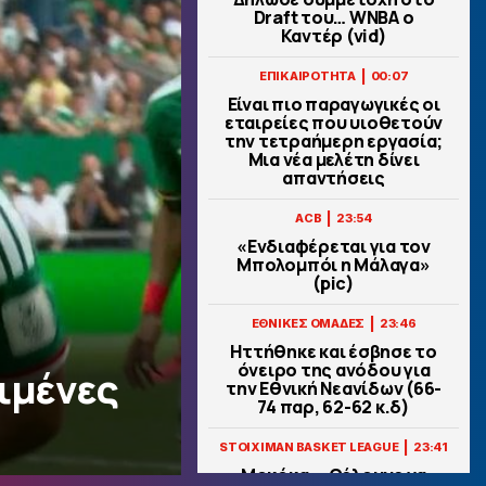
Draft του… WNBA ο
Καντέρ (vid)
|
ΕΠΙΚΑΙΡΟΤΗΤΑ
00:07
Είναι πιο παραγωγικές οι
εταιρείες που υιοθετούν
την τετραήμερη εργασία;
Μια νέα μελέτη δίνει
απαντήσεις
|
ACB
23:54
«Ενδιαφέρεται για τον
Μπολομπόι η Μάλαγα»
(pic)
|
ΕΘΝΙΚΕΣ ΟΜΑΔΕΣ
23:46
Ηττήθηκε και έσβησε το
όνειρο της ανόδου για
ιμένες
την Εθνική Νεανίδων (66-
74 παρ, 62-62 κ.δ)
|
STOIXIMAN BASKET LEAGUE
23:41
Μοκόκα: «Θέλουμε να