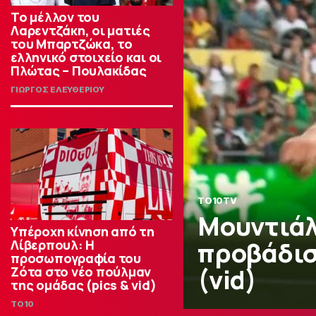
Το μέλλον του
Λαρεντζάκη, οι ματιές
του Μπαρτζώκα, το
ελληνικό στοιχείο και οι
Πλώτας – Πουλακίδας
ΓΙΩΡΓΟΣ ΕΛΕΥΘΕΡΙΟΥ
TO10TV
Μουντιάλ
Υπέροχη κίνηση από τη
προβάδισμ
Λίβερπουλ: Η
προσωπογραφία του
(vid)
Ζότα στο νέο πούλμαν
της ομάδας (pics & vid)
TO10