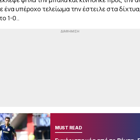
με ένα υπέροχο τελείωμα την έστειλε στα δίχτυα
το 1-0..
MUST READ