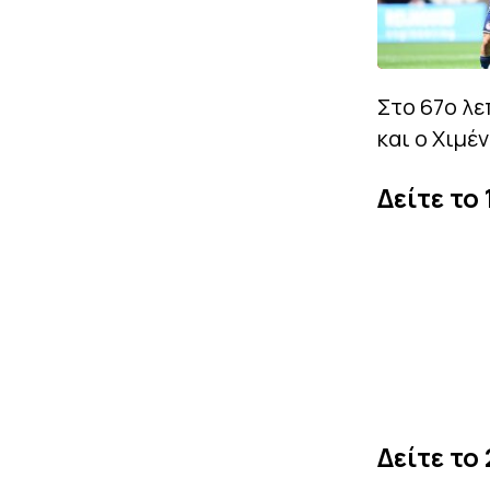
Στο 67ο λε
και ο Χιμέ
Δείτε το 
Δείτε το