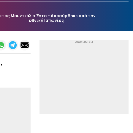
χτίσουμε κάτι μεγάλο
στον Άρη»
κτός Μουντιάλ ο Έντο – Αποσύρθηκε από την
|
ΣΤΙΒΟΣ
23:28
εθνική Ιαπωνίας
Μπέρμιγχαμ 26: Το
πρόγραμμα με τις
ελληνικές συμμετοχές
|
CHAMPIONS LEAGUE
23:17
Ευχάριστα νέα από το
Ρέντη: Ετοιμος ο
,
Σαντιάγκο Εσε
|
ΕΠΙΚΑΙΡΟΤΗΤΑ
23:15
«Τα δεδομένα δεν
πίνονται» – Αντιδράσεις
για γιγάντιο data center
της Google σε διψασμένη
περιοχή της Ινδίας
|
STOIXIMAN BASKET LEAGUE
23:05
Το μέλλον του
Λαρεντζάκη, οι ματιές
του Μπαρτζώκα, το