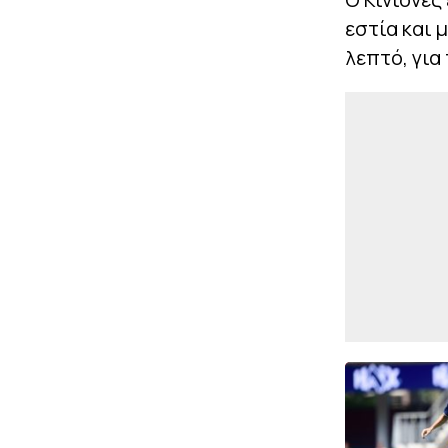
εστία και 
λεπτό, για 