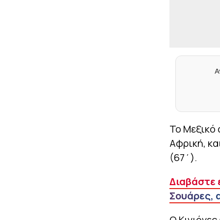
Α
Το Μεξικό 
Αφρική, κα
(67΄).
Διαβάστε 
Σουάρες, 
Ο Κινιόνες