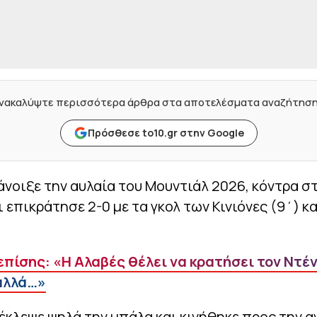
νακαλύψτε περισσότερα άρθρα στα αποτελέσματα αναζήτησ
Πρόσθεσε to10.gr στην Google
άνοιξε την αυλαία του Μουντιάλ 2026, κόντρα σ
ι επικράτησε 2-0 με τα γκολ των Κινιόνες (9΄) κ
επίσης: «Η Αλαβές θέλει να κρατήσει τον Ντέν
αλλά…»
 έκλεψε ψηλά την μπάλα και κινήθηκε προς την 