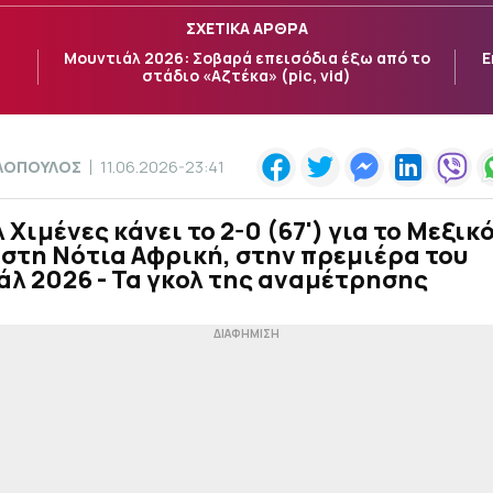
ΣΧΕΤΙΚΑ ΑΡΘΡΑ
Μουντιάλ 2026: Σοβαρά επεισόδια έξω από το
Ε
στάδιο «Αζτέκα» (pic, vid)
ΟΛΟΠΟΥΛΟΣ
11.06.2026-23:41
 Χιμένες κάνει το 2-0 (67') για το Μεξικό
στη Νότια Αφρική, στην πρεμιέρα του
λ 2026 - Τα γκολ της αναμέτρησης