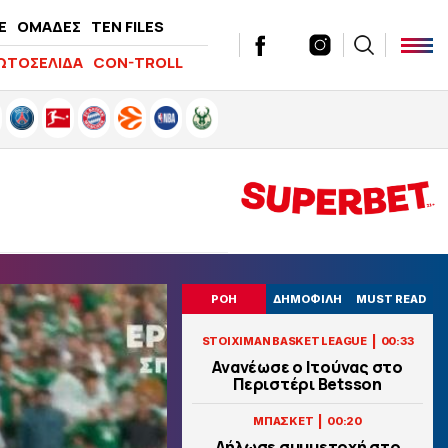
E
ΟΜΑΔΕΣ
TEN FILES
ΩΤΟΣΕΛΙΔΑ
CON-TROLL
ΡΟΗ
ΔΗΜΟΦΙΛΗ
MUST READ
|
STOIXIMAN BASKET LEAGUE
00:33
Ανανέωσε ο Ιτούνας στο
Περιστέρι Betsson
|
ΜΠΑΣΚΕΤ
00:20
Δήλωσε συμμετοχή στο