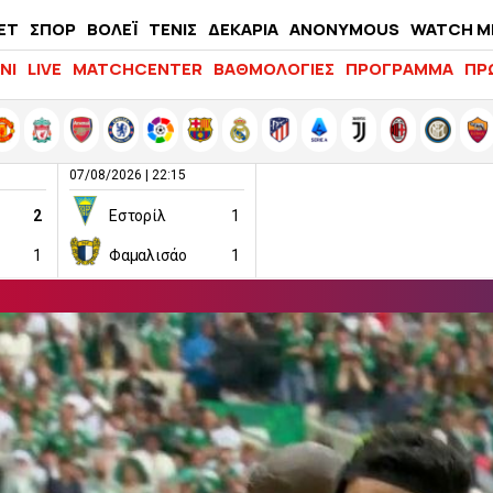
ΕΤ
ΣΠΟΡ
ΒΟΛΕΪ
ΤΕΝΙΣ
ΔΕΚΑΡΙΑ
ANONYMOUS
WATCH M
LIFEWITNESS
ΝΙ
LIVE
MATCHCENTER
ΒΑΘΜΟΛΟΓΙΕΣ
ΠΡΟΓΡΑΜΜΑ
ΠΡ
07/08/2026 | 22:15
2
Εστορίλ
1
1
Φαμαλισάο
1