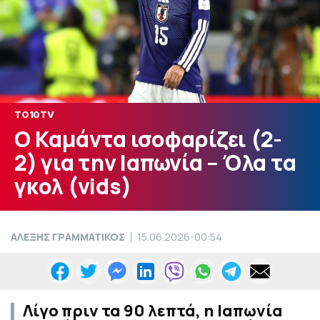
TO10TV
O Kαμάντα ισοφαρίζει (2-
2) για την Ιαπωνία – Όλα τα
γκολ (vids)
ΑΛΕΞΗΣ ΓΡΑΜΜΑΤΙΚΟΣ
15.06.2026-00:54
Λίγο πριν τα 90 λεπτά, η Ιαπωνία