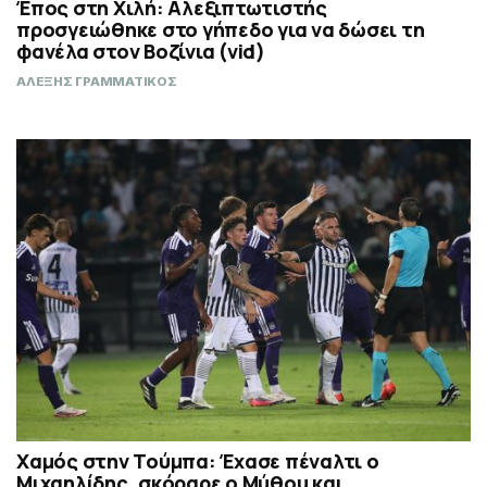
Έπος στη Χιλή: Αλεξιπτωτιστής
προσγειώθηκε στο γήπεδο για να δώσει τη
φανέλα στον Βοζίνια (vid)
ΑΛΕΞΗΣ ΓΡΑΜΜΑΤΙΚΟΣ
Χαμός στην Τούμπα: Έχασε πέναλτι ο
Μιχαηλίδης, σκόραρε ο Μύθου και