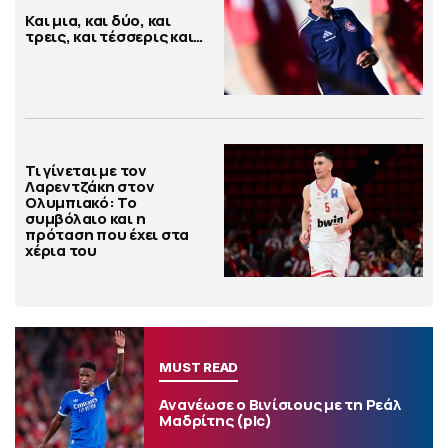
Και μια, και δύο, και
τρεις, και τέσσερις και…
Τι γίνεται με τον
Λαρεντζάκη στον
Ολυμπιακό: Το
συμβόλαιο και η
πρόταση που έχει στα
χέρια του
MUST READ
Ανανέωσε ο Βινίσιους με τη Ρεάλ
Μαδρίτης (pic)