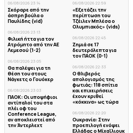
06/08/2026 23:14
06/08/2026 22:59
Σκόραρε από την
«Εξετάζει την
άσπρη βούλα ο
περίπτωση του
Παυλίδης (vid)
Τζέιλεν Μπλέσα ο
Ολυμπιακός» (vids)
06/08/2026 23:13
06/08/2026 22:45
Φιλική ήττα για τον
Ατρόμητο από την ΑΕ
Ζημιά σε 17
Λεμεσού (1-2)
δευτερόλεπτα για
τον ΠΑΟΚ (0-1)
06/08/2026 23:05
06/08/2026 22:33
Θα παλέψει για τη
θέση του στους
Ο θλιβερός
Νάγκετς ο Γουόκερ
απολογισμός της
φωτιάς: 118 σπίτια
και επιχειρήσεις
06/08/2026 23:03
έχουν κριθεί
ΠΑΟΚ: Οι υποψήφιοι
«κόκκινα» ως τώρα
αντίπαλοί του στα
πλέι οφ του
06/08/2026 22:20
Conference League,
αν αποκλειστεί από
Ουκρανία: Στην
την Άντερλεχτ
προεπιλογή ενόψει
Ελλάδας ο Μίχαϊλιουκ