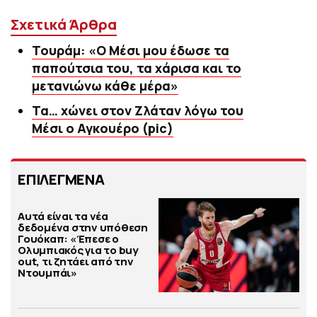
Σχετικά Άρθρα
Τουράμ: «Ο Μέσι μου έδωσε τα
παπούτσια του, τα χάρισα και το
μετανιώνω κάθε μέρα»
Τα… χώνει στον Ζλάταν λόγω του
Μέσι ο Αγκουέρο (pic)
ΕΠΙΛΕΓΜΕΝΑ
Αυτά είναι τα νέα
δεδομένα στην υπόθεση
Γουόκαπ: «Έπεσε ο
Ολυμπιακός για το buy
out, τι ζητάει από την
Ντουμπάι»