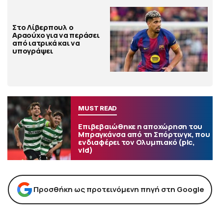
Στο Λίβερπουλ ο
Αραούχο για να περάσει
από ιατρικά και να
υπογράψει
MUST READ
Επιβεβαιώθηκε η αποχώρηση του
Μπραγκάνσα από τη Σπόρτινγκ, που
ενδιαφέρει τον Ολυμπιακό (pic,
vid)
Προσθήκη ως προτεινόμενη πηγή στη Google