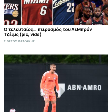
Ο τελευταίος… πειρασμός του ΛεΜπρόν
Τζέιμς (pic, vids)
ΓΙΩΡΓΟΣ ΦΡΑΓΑΚΗΣ