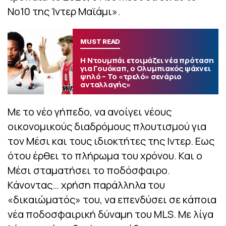
Νο10 της Ίντερ Μαϊάμι».
MUST READ
Η Ντουμπάι ετοιμάζει νέα πρόταση
για Γουόκαπ, ο Ολυμπιακός ψάχνει
ψηλό – Το «τρελό» σενάριο
ανταλλαγής»
Με το νέο γήπεδο, να ανοίγει νέους
οικονομικούς διαδρόμους πλουτισμού για
τον Μέσι και τους ιδιοκτήτες της Ιντερ. Εως
ότου έρθει το πλήρωμα του χρόνου. Και ο
Μέσι σταματήσει το ποδόσφαιρο.
Κάνοντας… χρήση παράλληλα του
«δικαιώματός» του, να επενδύσει σε κάποια
νέα ποδοσφαιρική δύναμη του MLS. Με λίγα