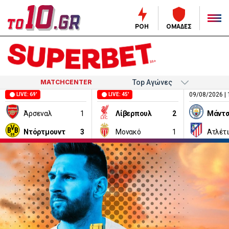
ΡΟΗ
ΟΜΑΔΕΣ
MATCHCENTER
09/08/2026 | 
LIVE: 69'
LIVE: 45'
Άρσεναλ
1
Λίβερπουλ
2
Ντόρτμουντ
3
Μονακό
1