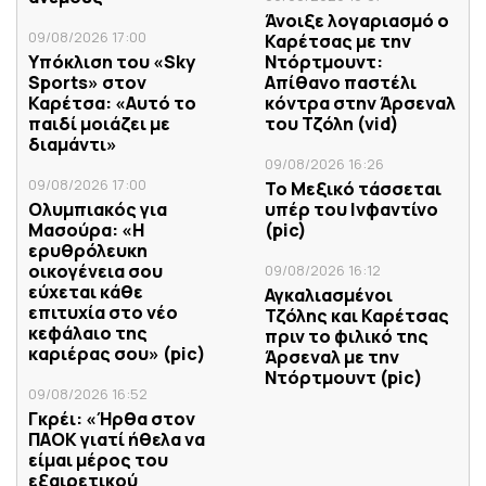
Άνοιξε λογαριασμό ο
09/08/2026 17:00
Καρέτσας με την
Υπόκλιση του «Sky
Ντόρτμουντ:
Sports» στον
Απίθανο παστέλι
Καρέτσα: «Αυτό το
κόντρα στην Άρσεναλ
παιδί μοιάζει με
του Τζόλη (vid)
διαμάντι»
09/08/2026 16:26
09/08/2026 17:00
Το Μεξικό τάσσεται
Ολυμπιακός για
υπέρ του Ινφαντίνο
Μασούρα: «Η
(pic)
ερυθρόλευκη
οικογένεια σου
09/08/2026 16:12
εύχεται κάθε
Αγκαλιασμένοι
επιτυχία στο νέο
Τζόλης και Καρέτσας
κεφάλαιο της
πριν το φιλικό της
καριέρας σου» (pic)
Άρσεναλ με την
Ντόρτμουντ (pic)
09/08/2026 16:52
Γκρέι: «Ήρθα στον
ΠΑΟΚ γιατί ήθελα να
είμαι μέρος του
εξαιρετικού