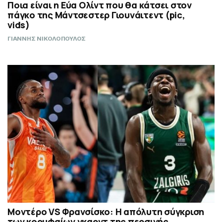
Ποια είναι η Εύα Ολίντ που θα κάτσει στον
πάγκο της Μάντσεστερ Γιουνάιτεντ (pic,
vids)
ΓΙΑΝΝΗΣ ΝΙΚΟΛΟΠΟΥΛΟΣ
Μοντέρο VS Φρανσίσκο: Η απόλυτη σύγκριση
των κορυφαίων γκαρντ της περσινής