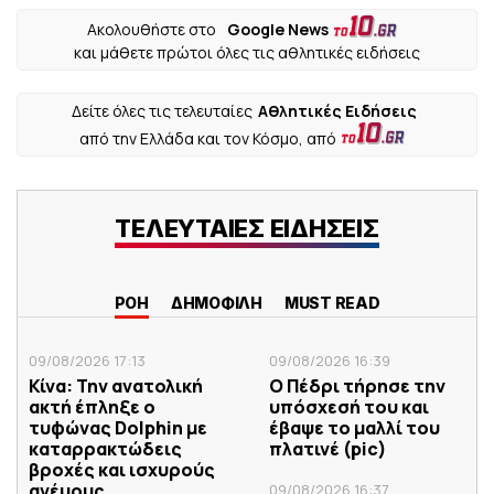
Ακολουθήστε στο
Google News
και μάθετε πρώτοι όλες τις αθλητικές ειδήσεις
Δείτε όλες τις τελευταίες
Αθλητικές Ειδήσεις
από την Ελλάδα και τον Κόσμο, από
ΤΕΛΕΥΤΑΙΕΣ ΕΙΔΗΣΕΙΣ
ΡΟΗ
ΔΗΜΟΦΙΛΗ
MUST READ
09/08/2026 17:13
09/08/2026 16:39
Κίνα: Την ανατολική
Ο Πέδρι τήρησε την
ακτή έπληξε ο
υπόσχεσή του και
τυφώνας Dolphin με
έβαψε το μαλλί του
καταρρακτώδεις
πλατινέ (pic)
βροχές και ισχυρούς
ανέμους
09/08/2026 16:37