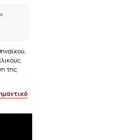
|
ΕΠΙΚΑΙΡΟΤΗΤΑ
23:15
«Τα δεδομένα δεν
ης
πίνονται» – Αντιδράσεις
για γιγάντιο data center
της Google σε διψασμένη
περιοχή της Ινδίας
|
STOIXIMAN BASKET LEAGUE
23:05
θηναϊκού,
Το μέλλον του
ελικούς
Λαρεντζάκη, οι ματιές
του Μπαρτζώκα, το
ση της
ελληνικό στοιχείο και οι
Πλώτας – Πουλακίδας
|
PREMIER LEAGUE
23:02
σημαντικό
Στην Κρίσταλ Πάλας ο
Τακεχίρο Τομιγιάσου
|
EUROLEAGUE
22:48
Κούζμιτς: «Έκανε την
διαφορά ο Διαμαντίδης –
Τι χέρι είχε ο Φώτσης»