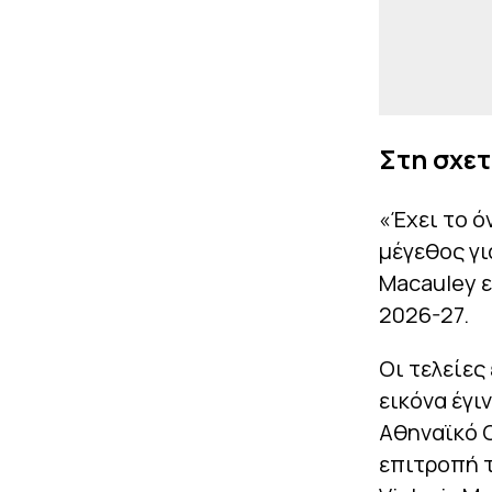
Στη σχετ
«Έχει το ό
μέγεθος γι
Macauley ε
2026-27.
Οι τελείες
εικόνα έγι
Αθηναϊκό Q
επιτροπή τ