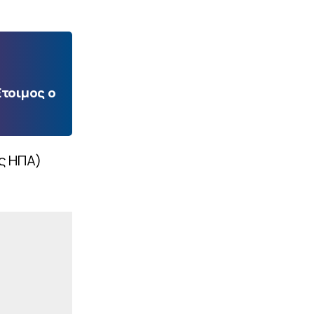
Ετοιμος ο
ις ΗΠΑ)