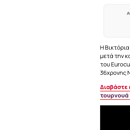
Α
Η Βικτόρια
μετά την κ
του Eurocu
36χρονης Ν
Διαβάστε ε
τουρνουά 