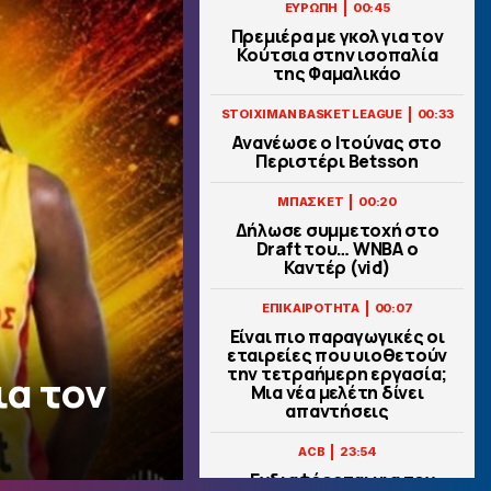
|
ΕΥΡΩΠΗ
00:45
Πρεμιέρα με γκολ για τον
Κούτσια στην ισοπαλία
της Φαμαλικάο
|
STOIXIMAN BASKET LEAGUE
00:33
Ανανέωσε ο Ιτούνας στο
Περιστέρι Betsson
|
ΜΠΑΣΚΕΤ
00:20
Δήλωσε συμμετοχή στο
Draft του… WNBA ο
Καντέρ (vid)
|
ΕΠΙΚΑΙΡΟΤΗΤΑ
00:07
Είναι πιο παραγωγικές οι
εταιρείες που υιοθετούν
την τετραήμερη εργασία;
ια τον
Μια νέα μελέτη δίνει
απαντήσεις
|
ACB
23:54
«Ενδιαφέρεται για τον