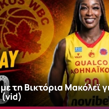
με τη Βικτόρια Μακόλεϊ γ
(vid)