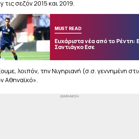
y τις σεζόν 2015 και 2019.
MUST READ
Ευχάριστα νέα από το Ρέντη: 
Σαντιάγκο Εσε
ουμε, λοιπόν, την Νιγηριανή (σ.σ. γεννημένη στ
ν Αθηναϊκό».