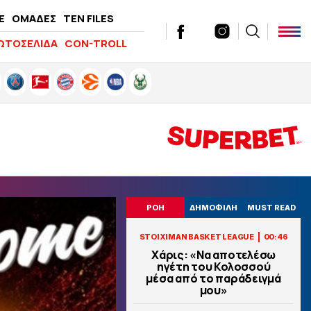
E
ΟΜΑΔΕΣ
TEN FILES
ΩΤΟΣΕΛΙΔΑ
CON-TROLL
ΡΟΗ
ΔΗΜΟΦΙΛΗ
MUST READ
|
STOIXIMAN BASKET LEAGUE
00:46
Χάρις: «Να αποτελέσω
ηγέτη του Κολοσσού
μέσα από το παράδειγμά
μου»