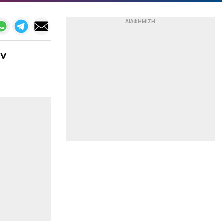
Μπολομπόι η Μάλαγα»
(pic)
|
ΕΘΝΙΚΕΣ ΟΜΑΔΕΣ
23:46
Ηττήθηκε και έσβησε το
όνειρο της ανόδου για
όν
την Εθνική Νεανίδων (66-
74 παρ, 62-62 κ.δ)
|
STOIXIMAN BASKET LEAGUE
23:41
Μοκόκα: «Θέλουμε να
χτίσουμε κάτι μεγάλο
στον Άρη»
|
ΣΤΙΒΟΣ
23:28
Μπέρμιγχαμ 26: Το
πρόγραμμα με τις
ελληνικές συμμετοχές
|
CHAMPIONS LEAGUE
23:17
Ευχάριστα νέα από το
Ρέντη: Ετοιμος ο
Σαντιάγκο Εσε