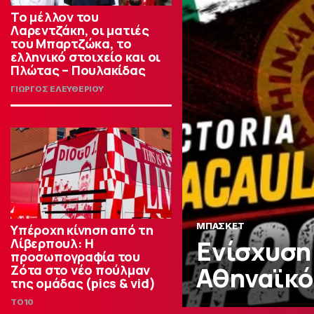
Το μέλλον του
Λαρεντζάκη, οι ματιές
του Μπαρτζώκα, το
ελληνικό στοιχείο και οι
Πλώτας – Πουλακίδας
ΓΙΩΡΓΟΣ ΕΛΕΥΘΕΡΙΟΥ
ΜΠΑΣΚΕΤ
Υπέροχη κίνηση από τη
Ενίσχυση 
Λίβερπουλ: Η
προσωπογραφία του
Αθηναϊκό 
Ζότα στο νέο πούλμαν
της ομάδας (pics & vid)
TO10