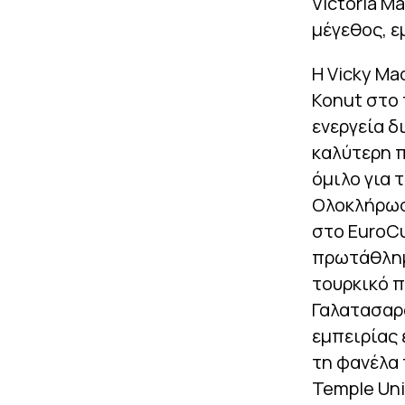
Victoria Ma
μέγεθος, ε
Η Vicky Ma
Konut στο 
ενεργεία δ
καλύτερη 
όμιλο για 
Ολοκλήρωσε
στο EuroCu
πρωτάθλημα
τουρκικό π
Γαλατασαρά
εμπειρίας 
τη φανέλα 
Temple Uni