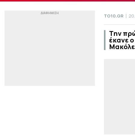
TO10.GR
20
Την πρώ
έκανε ο
Μακόλε