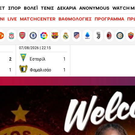
ΕΤ
ΣΠΟΡ
ΒΟΛΕΪ
ΤΕΝΙΣ
ΔΕΚΑΡΙΑ
ANONYMOUS
WATCH M
LIFEWITNESS
ΝΙ
LIVE
MATCHCENTER
ΒΑΘΜΟΛΟΓΙΕΣ
ΠΡΟΓΡΑΜΜΑ
ΠΡ
07/08/2026 | 22:15
2
Εστορίλ
1
1
Φαμαλισάο
1