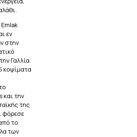
ενέργεια,
αλάθι.
 Emlak
ι εν
αν στην
ατικό
την Γαλλία.
.5 κοψίματα
το
s και την
παϊκής της
αι φόρεσε
από το
έλα των