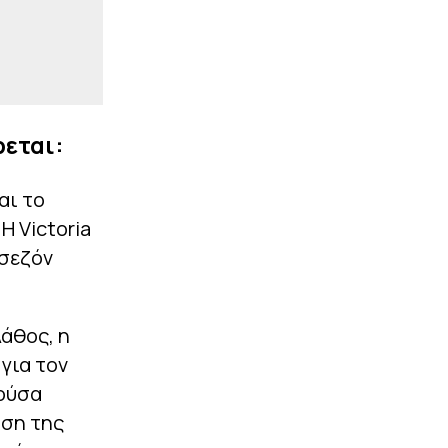
εται:
αι το
Η Victoria
 σεζόν
άθος, η
 για τον
κούσα
ηση της