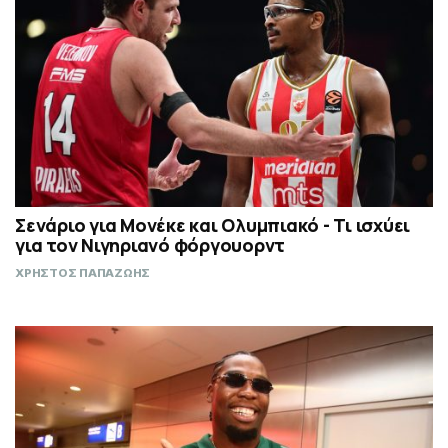
Σενάριο για Μονέκε και Ολυμπιακό - Τι ισχύει
για τον Νιγηριανό φόργουορντ
ΧΡΗΣΤΟΣ ΠΑΠΑΖΩΗΣ