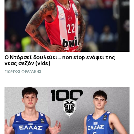
Ο Ντόρσεϊ δουλεύει… non stop ενόψει της
νέας σεζόν (vids)
ΓΙΩΡΓΟΣ ΦΡΑΓΑΚΗΣ