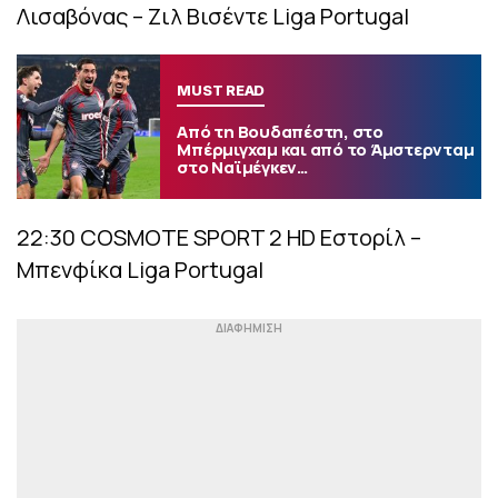
Λισαβόνας – Ζιλ Βισέντε Liga Portugal
MUST READ
Από τη Βουδαπέστη, στο
Μπέρμιγχαμ και από το Άμστερνταμ
στο Ναϊμέγκεν…
22:30 COSMOTE SPORT 2 HD Εστορίλ –
Μπενφίκα Liga Portugal