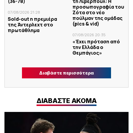
(36-78)
τη Λίβερπουλ: Η
προσωπογραφία του
Ζότα στο νέο
07/08/2026 21:28
πούλμαν της ομάδας
Sold-out η πρεμιέρα
(pics & vid)
της Άντερλεχτ στο
πρωτάθλημα
07/08/2026 20:35
«Έχει πρόταση από
την Ελλάδα ο
Θεμπάγιος»
Διαβάστε περισσότερα
ΔΙΑΒΑΣΤΕ ΑΚΟΜΑ