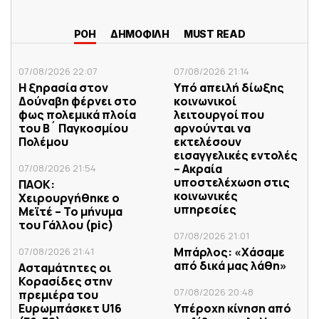
ΡΟΗ
ΔΗΜΟΦΙΛΗ
MUST READ
07/08/2026 22:07
07/08/2026 21:14
Η ξηρασία στον
Υπό απειλή δίωξης
Δούναβη φέρνει στο
κοινωνικοί
φως πολεμικά πλοία
λειτουργοί που
του Β´ Παγκοσμίου
αρνούνται να
Πολέμου
εκτελέσουν
εισαγγελικές εντολές
– Ακραία
07/08/2026 21:54
υποστελέχωση στις
ΠΑΟΚ:
κοινωνικές
Χειρουργήθηκε ο
υπηρεσίες
Μεϊτέ – Το μήνυμα
του Γάλλου (pic)
07/08/2026 21:01
Μπάρλος: «Χάσαμε
07/08/2026 21:41
από δικά μας λάθη»
Ασταμάτητες οι
Κορασίδες στην
07/08/2026 20:48
πρεμιέρα του
Ευρωμπάσκετ U16
Υπέροχη κίνηση από