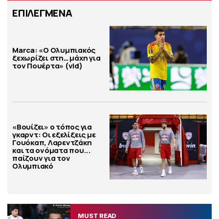
ΕΠΙΛΕΓΜΕΝΑ
Marca: «Ο Ολυμπιακός
ξεχωρίζει στη… μάχη για
τον Πουέρτα» (vid)
«Βουίζει» ο τόπος για
γκαρντ: Οι εξελίξεις με
Γουόκαπ, Λαρεντζάκη
και τα ονόματα που...
παίζουν για τον
Ολυμπιακό
MUST READ