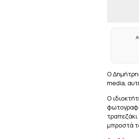
Α
Ο Δημήτρης
media, αυτ
Ο ιδιοκτή
φωτογραφία
τραπεζάκι 
μπροστά το