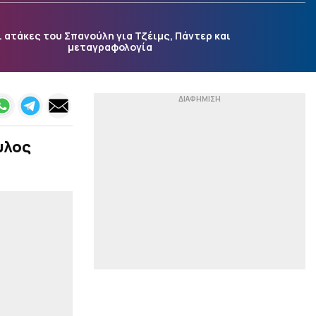
Αποθέωσε τον Μέσι ο
Όγιος: «Αν μιλούσαμε για
ζωγραφική θα ήταν ο
ι ατάκες του Σπανούλη για Τζέιμς, Πάντερ και
Πικάσο»
μεταγραφολογία
|
EUROPA LEAGUE
19:46
Live ο αγώνας της Λίνκολν
Ρεντ Ιμπς με την Ομόνοια
για τον 3ο προκριματικό
γύρο του Europa League
υλος
|
EUROPA LEAGUE
19:45
ΠΑΟΚ - ΑΝΤΕΡΛΕΧΤ Live
Streaming (20:45)
|
EUROPA LEAGUE
19:44
Live η αναμέτρηση της
Σάλτσμπουργκ με την
Πάφο
|
EUROPA LEAGUE
19:43
Live το Χράντετς
Κράλοβε - Μπεσίκτας
που ενδιαφέρει τον