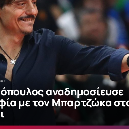
GUE
κόπουλος αναδημοσίευσε
ία με τον Μπαρτζώκα στ
ι