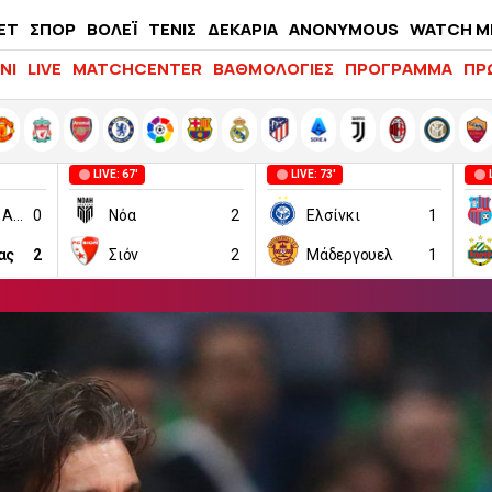
ΕΤ
ΣΠΟΡ
ΒΟΛΕΪ
ΤΕΝΙΣ
ΔΕΚΑΡΙΑ
ANONYMOUS
WATCH M
LIFEWITNESS
ΝΙ
LIVE
MATCHCENTER
ΒΑΘΜΟΛΟΓΙΕΣ
ΠΡΟΓΡΑΜΜΑ
ΠΡ
LIVE: 67'
LIVE: 73'
Μακάμπι Τελ Αβίβ
0
Νόα
2
Ελσίνκι
1
ας
2
Σιόν
2
Μάδεργουελ
1