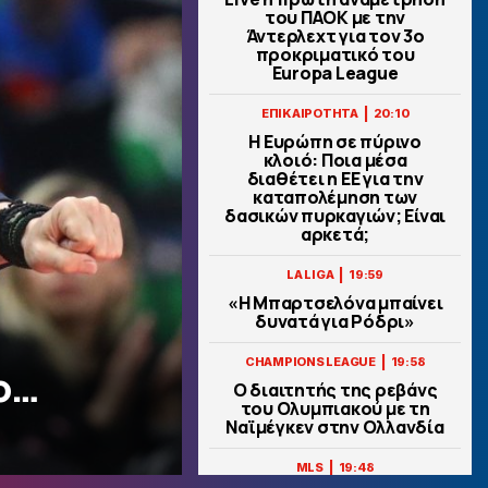
του ΠΑΟΚ με την
Άντερλεχτ για τον 3ο
προκριματικό του
Europa League
|
ΕΠΙΚΑΙΡΟΤΗΤΑ
20:10
Η Ευρώπη σε πύρινο
κλοιό: Ποια μέσα
διαθέτει η ΕΕ για την
καταπολέμηση των
δασικών πυρκαγιών; Είναι
αρκετά;
|
LA LIGA
19:59
«Η Μπαρτσελόνα μπαίνει
δυνατά για Ρόδρι»
|
CHAMPIONS LEAGUE
19:58
ο…
Ο διαιτητής της ρεβάνς
του Ολυμπιακού με τη
Ναϊμέγκεν στην Ολλανδία
|
MLS
19:48