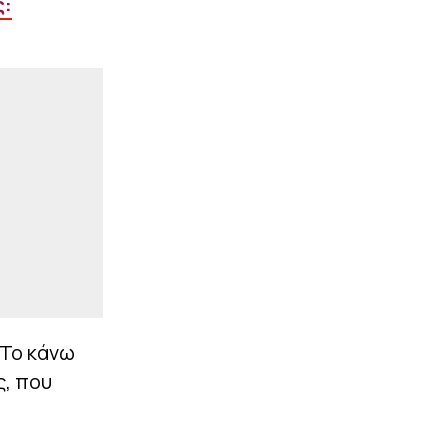
ς:
ΤΣΣΚΑ 1948
|
ΕΠΙΚΑΙΡΟΤΗΤΑ
19:22
Εικόνες που σοκάρουν
από την παραλία
Ημερολιά στην Κέρκυρα –
Γέμισε με ξαπλώστρες
ο… βυθός (pics)
ΠΕΡΙΣΣΟΤΕΡΑ
 Το κάνω
ς, που