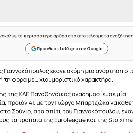
νακαλύψτε περισσότερα άρθρα στα αποτελέσματα αναζήτησ
Πρόσθεσε to10.gr στην Google
 Γιαννακόπουλος έκανε ακόμη μία ανάρτηση στα
ή τη φορά με… χιουμοριστικό χαρακτήρα.
της της ΚΑΕ Παναθηναϊκός αναδημοσίευσε μία
, προϊόν ΑΙ, με τον Γιώργο Μπαρτζώκα να κάθε
στο Σούνιο, στο σπίτι του Γιαννακόπουλου, έχο
υς τα τρόπαια της Euroleague και της Stoixima