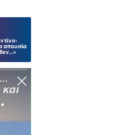
ντίνο:
α απουσία
 δεν…»