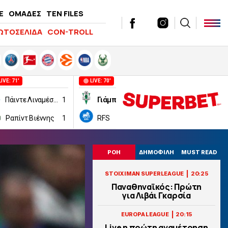
E
ΟΜΑΔΕΣ
TEN FILES
ΩΤΟΣΕΛΙΔΑ
CON-TROLL
LIVE: 71'
LIVE: 70'
LIVE: 45'
Πάιντε Λιναμέσκοντ
1
Γιάμπλονετς
2
CFR Κλουζ
Ραπίντ Βιέννης
1
RFS
0
Τρόμσο
ΡΟΗ
ΔΗΜΟΦΙΛΗ
MUST READ
|
STOIXIMAN SUPERLEAGUE
20:25
Παναθηναϊκός: Πρώτη
για Λιβάι Γκαρσία
|
EUROPA LEAGUE
20:15
Live η πρώτη αναμέτρηση