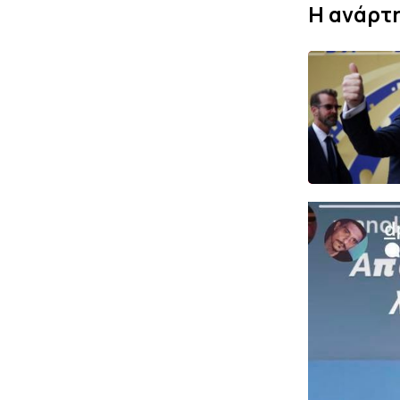
H ανάρτ