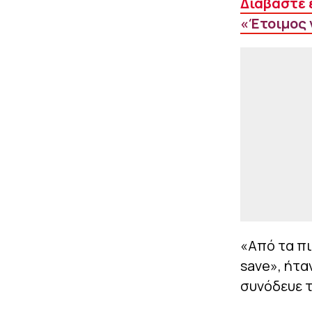
Διαβάστε 
«Έτοιμος 
«Από τα πι
save», ήτα
συνόδευε 