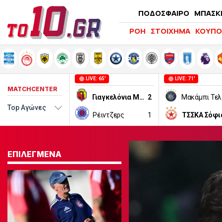
ΠΟΔΟΣΦΑΙΡΟ
ΜΠΑΣΚ
ΡΟΗ
ΣΤΟΙΧΗΜΑ
ΚΟΥΠΟ
LIVE: 65'
LIVE: 71'
MATCHCENTER
Γιαγκελόνια Μπιάλιστοκ
2
Ρέιντζερς
1
ΤΣΣΚΑ Σόφι
ΕΠΙΛΕΓΜΕΝΑ