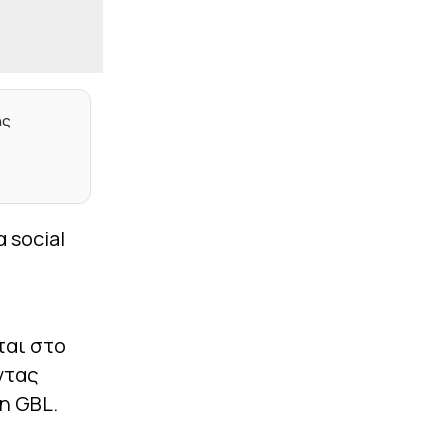
Παναθηναϊκό
|
STOIXIMAN BASKET LEAGUE
19:40
Ο Άρης ανακοίνωσε τον
Μοκόκα: «Ένας
πρωταθλητής EuroCup
ης
στα κιτρινόμαυρα»
|
EUROPA LEAGUE
19:38
Η ενδεκάδα του ΠΑΟΚ για
τον αγώνα με την
Άντερλεχτ (pic)
 social
|
STOIXIMAN BASKET LEAGUE
19:35
Νόλεϊ: «Υπέγραψα
συμβόλαιο με μία από τις
κορυφαίες ομάδες της
Ελλάδας»
ται στο
ντας
|
UEFA CONFERENCE LEAGUE
19:28
n GBL.
Αυτός θα διευθύνει τη
ρεβάνς του
Παναθηναϊκού με την