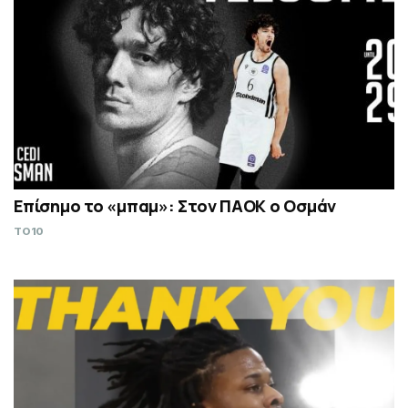
Επίσημο το «μπαμ»: Στον ΠΑΟΚ ο Οσμάν
TO10