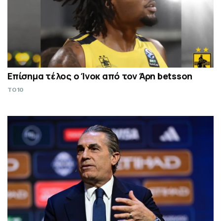
Επίσημα τέλος ο Ίνοκ από τον Άρη betsson
TO10