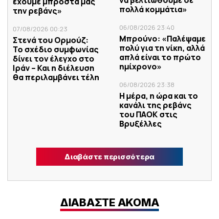
έχουμε μπροστά μας
πολλά κομμάτια»
την ρεβάνς»
06/08/2026 23:40
07/08/2026 00:23
Μπρούνο: «Παλέψαμε
Στενά του Ορμούζ:
πολύ για τη νίκη, αλλά
Το σχέδιο συμφωνίας
απλά είναι το πρώτο
δίνει τον έλεγχο στο
ημίχρονο»
Ιράν – Και η διέλευση
θα περιλαμβάνει τέλη
06/08/2026 23:38
Η μέρα, η ώρα και το
κανάλι της ρεβάνς
του ΠΑΟΚ στις
Βρυξέλλες
Διαβάστε περισσότερα
ΔΙΑΒΑΣΤΕ ΑΚΟΜΑ