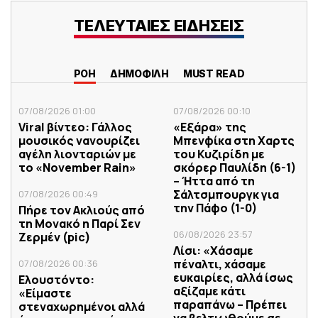
ΤΕΛΕΥΤΑΙΕΣ ΕΙΔΗΣΕΙΣ
ΡΟΗ
ΔΗΜΟΦΙΛΗ
MUST READ
07/08/2026 01:00
07/08/2026 00:10
Viral βίντεο: Γάλλος
«Εξάρα» της
μουσικός νανουρίζει
Μπενφίκα στη Χαρτς
αγέλη λιονταριών με
του Κυζιρίδη με
το «November Rain»
σκόρερ Παυλίδη (6-1)
– Ήττα από τη
Σάλτσμπουργκ για
07/08/2026 00:49
την Πάφο (1-0)
Πήρε τον Ακλιούς από
τη Μονακό η Παρί Σεν
06/08/2026 23:57
Ζερμέν (pic)
Λίσι: «Χάσαμε
πέναλτι, χάσαμε
07/08/2026 00:36
ευκαιρίες, αλλά ίσως
Ελουστόντο:
αξίζαμε κάτι
«Είμαστε
παραπάνω – Πρέπει
στεναχωρημένοι αλλά
να βελτιωθούμε σε