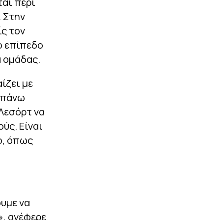
ται περί
. Στην
ίς τον
ο επίπεδο
α ομάδας.
αίζει με
ι πάνω
 Λεσόρτ να
ύς. Είναι
ο, όπως
υμε να
», ανέφερε