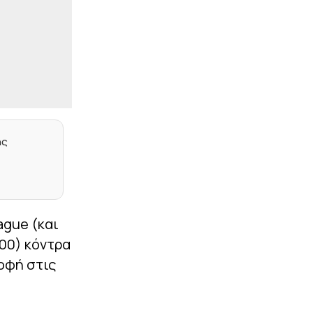
|
NBA
11:10
Στα βήματα του Καντέρ:
Ο Γουάιτ θέλει να
συμμετάσχει στο Draft
του WNBA (vid)
|
EUROLEAGUE
11:06
Ντόμινο εξελίξεων με
Ντουμπάι και Ολυμπιακό:
Πώς εμπλέκονται
ης
Γουόκαπ, Σενγκέλια και
Άντερσον (vid)
|
EUROLEAGUE
10:53
«Κορυφαίος στα coach
power rankings ο
ague (και
Μπαρτζώκας – Σε ποια
θέση βρίσκεται ο
:00) κόντρα
Ομπράντοβιτς»
οφή στις
|
ΣΤΟΙΧΗΜΑ
10:40
Πάλι με Ολλανδία