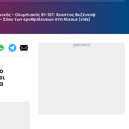
δουν χρήματα στο
λογαριασμό τους τον
Αύγουστο
νικός – Ολυμπιακός 81-107: Άχαστος Βεζένκοφ
– Σόου των ερυθρόλευκων στη Νίκαια (vids)
|
EUROLEAGUE
11:59
«Παραμένει στη
Βιλερμπάν ο Μπολομπόι»
|
ΣΤΟΙΧΗΜΑ
11:46
Αϊντχόφεν και Σπόρτινγκ
ξεκινούν δυνατά, σε
σούπερ απόδοση!
ο
|
STOIXIMAN SUPERLEAGUE
11:32
αι
Άρης: Με νέα πρόσωπα
τα
κόντρα στον
Πανσερραϊκό
|
ΜΠΑΣΚΕΤ
11:19
Εντυπωσίασε ο ανιψιός
του Γιασικεβίτσιους: Τι
έκανε στην πρεμιέρα του
Eurobasket U16 (vid)