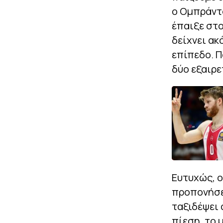
ο Ομπράντο
έπαιξε στο
δείχνει ακ
επίπεδο. Π
δύο εξαιρε
Ευτυχώς, ο
προπονήσει
ταξιδέψει 
πίεση, το 