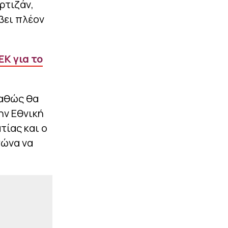
ρτιζάν,
|
ΣΤΙΒΟΣ
10:27
Παγκόσμιο Κ20: Δεύτερο
βει πλέον
πανελλήνιο ρεκόρ για την
Μπακογιάννη και ιδανικό
φινάλε σεζόν
Κ για το
ΠΕΡΙΣΣΟΤΕΡΑ
καθώς θα
ην Εθνική
τίας και ο
γώνα να