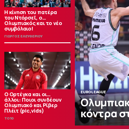
Η κίνηση του πατέρα
του Ντόρσεϊ, ο…
Ολυμπιακός και το νέο
συμβόλαιο!
ΓΙΩΡΓΟΣ ΕΛΕΥΘΕΡΙΟΥ
EUROLEAGUE
Ο Ορτέγκα και οι…
Ολυμπιακ
άλλοι: Ποιοι συνδέουν
Ολυμπιακό και Ρίβερ
κόντρα σ
Πλέιτ (pic,vids)
TO10