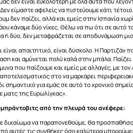
ας δεν είναι ευκολότερη με όλα αυτά που λέγον
Δεν είμαστε αφελείς να πιστεύουμε κάτι τέτοιο
ουμ δεν παίζει, αλλά και εμείς στην Ισπανία χωρ
ου κάναμε δύο νίκες. Θέλω να πω ότι σε αυτό τ
α ή δύο, δεν μεταφράζεται σε αποδυνάμωση μι
ι είναι απαιτητικό, είναι δύσκολο. Η Παρτιζάν π
αση και αμύνεται πολύ καλά στην μπάλα. Παίζε
μυνα που παίζουμε και εμείς με αλλαγές, με τον
 αποτελεσματικός στο να μαρκάρει περιφερειακο
δι σημαντικό για εμάς σε αυτό το χρονικό σημεί
ε ματς της Ευρωλίγκας».
Ομπράντοβιτς από την πλευρά του ανέφερε:
με δικαίωμα να παραπονεθούμε, θα προσπαθήσο
πό αυτές τις συνθήκες όσο καλύτερα μπορούμε