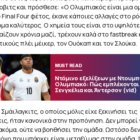
βιτς και πρόσθεσε: «Ο Ολυμπιακός είναι μια 
 Final Four φέτος, έκανε κάποιες αλλαγές στο ρό
όμα καλύτερος. Ο χημεία τους είναι στο υψηλότ
αίζουν χρόνια μαζί, τρέχουν καλά στο fastbreak 
τικούς πλέι μέικερ, τον Ουόκαπ και τον Σλούκα.
MUST READ
Ντόμινο εξελίξεων με Ντουμπά
Ολυμπιακό: Πώς εμπλέκονται
Σενγκέλια και Άντερσον (vid)
 Σμάιλαγκιτς, ο οποίος μόλις είχε ξεκινήσει τις
ς, ήταν κανονικά στην προπόνηση. Δεν μπορεί 
ακόμα, ούτε να βοηθήσει την ομάδα. Ωστόσο δε
μόνο που υπάρχει είναι μεταξύ μας στην ομάδα.