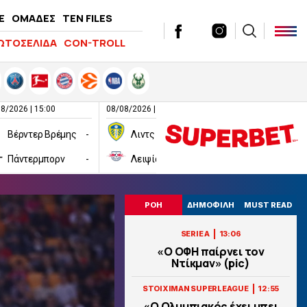
E
ΟΜΑΔΕΣ
TEN FILES
ΩΤΟΣΕΛΙΔΑ
CON-TROLL
8/2026 | 15:00
08/08/2026 | 16:00
08/08/2026 | 16:00
Βέρντερ Βρέμης
-
Λιντς
-
Πάντερμπορν
-
Λειψία
-
Χαλ
ΡΟΗ
ΔΗΜΟΦΙΛΗ
MUST READ
|
SERIE A
13:06
«Ο ΟΦΗ παίρνει τον
Ντίκμαν» (pic)
|
STOIXIMAN SUPERLEAGUE
12:55
«Ο Ολυμπιακός έχει μπει