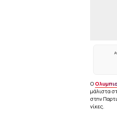
Α
Ο
Ολυμπι
μάλιστα στ
στην Παρτι
νίκες.