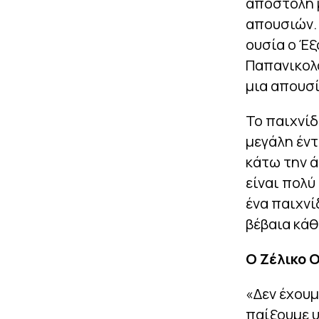
αποστολή μ
απουσιών. 
ουσία ο Έξ
Παπανικολά
μια απουσί
Το παιχνίδ
μεγάλη έντ
κάτω την ά
είναι πολύ
ένα παιχνί
βέβαια κάθ
Ο Ζέλικο 
«Δεν έχου
παίξουμε υ