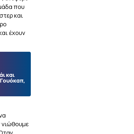
ομάδα που
στερ και
ερο
και έχουν
ι και
 Γουόκαπ,
να
ν νιώθουμε
 Όταν