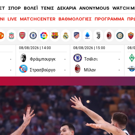
ΕΤ
ΣΠΟΡ
ΒΟΛΕΪ
ΤΕΝΙΣ
ΔΕΚΑΡΙΑ
ANONYMOUS
WATCH M
LIFEWITNESS
ΝΙ
LIVE
MATCHCENTER
ΒΑΘΜΟΛΟΓΙΕΣ
ΠΡΟΓΡΑΜΜΑ
ΠΡ
08/08/2026 | 14:00
08/08/2026 | 15:00
08/0
-
Φράιμπουργκ
-
Τσέλσι
-
-
Στρασβούργο
-
Μίλαν
-