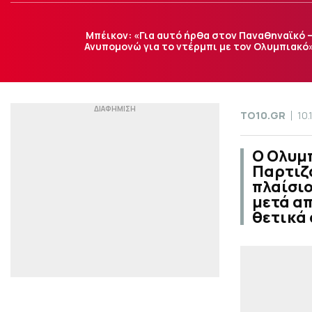
Μπέικον: «Για αυτό ήρθα στον Παναθηναϊκό 
Ανυπομονώ για το ντέρμπι με τον Ολυμπιακό
TO10.GR
10.
Ο Ολυμπ
Παρτιζά
πλαίσιο
μετά απ
θετικά