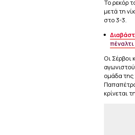
Το ρεκόρ τ
μετά τη νί
στο 3-3.
Διαβάστ
πέναλτι
Οι Σέρβοι 
αγωνιστούν
ομάδα της 
Παπαπέτρου
κρίνεται τ