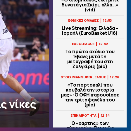
δυνατά για Σκίρι, αλλά…»
(vid)
|
ΕΘΝΙΚΕΣ ΟΜΑΔΕΣ
12:53
Live Streaming: Ελλάδα –
Ισραήλ (ΕuroBasket U16)
|
EUROLEAGUE
12:42
Το πρώτο σχόλιο του
Έβανς μετά τη
μεταγραφή του στη
Ζαλγκίρις (pic)
|
STOIXIMAN SUPERLEAGUE
12:28
«Το πορτοκαλί που
κουβαλά την ιστορία
μας»: Ο ΟΦΗ παρουσίασε
την τρίτη φανέλα του
ς νίκες
(pic)
|
ΕΠΙΚΑΙΡΟΤΗΤΑ
12:14
Ο «χάρτης» των
πληρωμών: Ποιοι θα