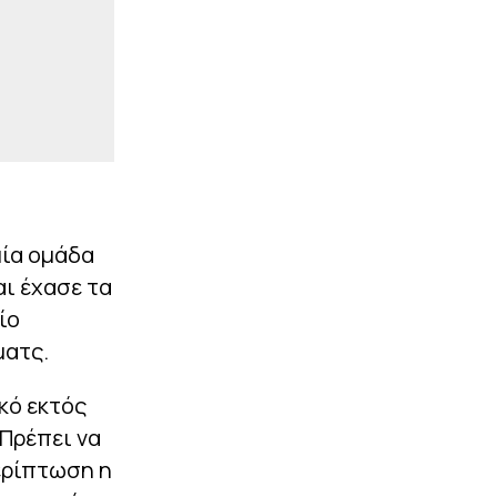
μία ομάδα
αι έχασε τα
ίο
ματς.
κό εκτός
 Πρέπει να
περίπτωση η