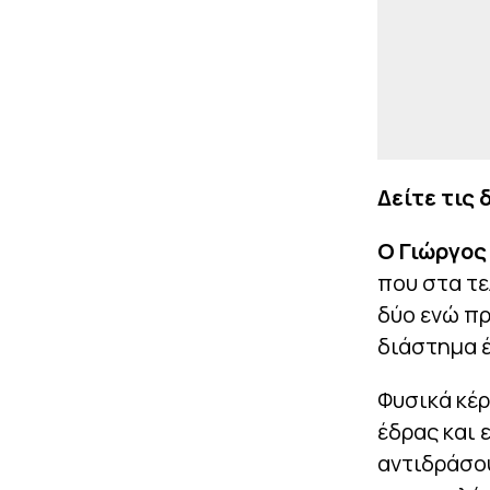
Δείτε τις
Ο Γιώργος
που στα τε
δύο ενώ πρ
διάστημα έ
Φυσικά κέρ
έδρας και 
αντιδράσου