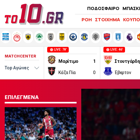
ΠΟΔΟΣΦΑΙΡΟ
ΜΠΑΣΚ
ΡΟΗ
ΣΤΟΙΧΗΜΑ
ΚΟΥΠΟ
LIVE: 78'
LIVE: 46'
MATCHCENTER
Μαρίτιμο
1
Στουτγάρδη
Κάζα Πία
0
Έβερτον
ΕΠΙΛΕΓΜΕΝΑ