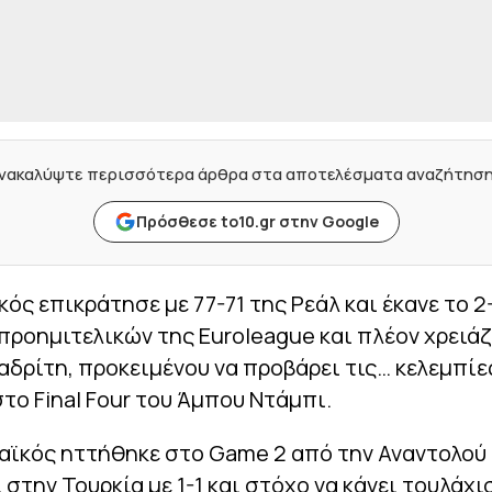
νακαλύψτε περισσότερα άρθρα στα αποτελέσματα αναζήτησ
Πρόσθεσε to10.gr στην Google
ός επικράτησε με 77-71 της Ρεάλ και έκανε το 2
προημιτελικών της Euroleague και πλέον χρειάζ
αδρίτη, προκειμένου να προβάρει τις… κελεμπίες
το Final Four του Άμπου Ντάμπι.
αϊκός ηττήθηκε στο Game 2 από την Αναντολού 
 στην Τουρκία με 1-1 και στόχο να κάνει τουλάχι