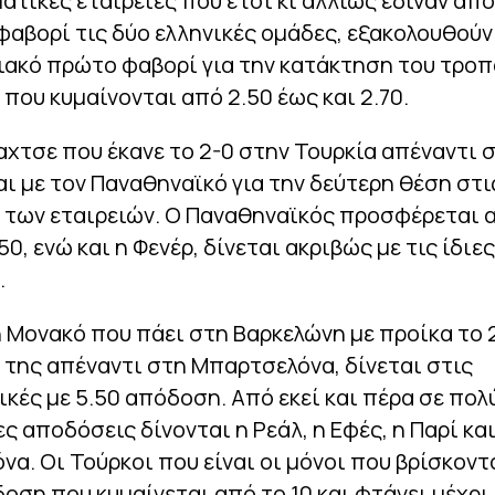
ατικές εταιρείες που έτσι κι αλλιώς έδιναν από
φαβορί τις δύο ελληνικές ομάδες, εξακολουθούν
ακό πρώτο φαβορί για την κατάκτηση του τροπ
που κυμαίνονται από 2.50 έως και 2.70.
χτσε που έκανε το 2-0 στην Τουρκία απέναντι σ
ι με τον Παναθηναϊκό για την δεύτερη θέση στι
 των εταιρειών. Ο Παναθηναϊκός προσφέρεται 
50, ενώ και η Φενέρ, δίνεται ακριβώς με τις ίδιες
.
η Μονακό που πάει στη Βαρκελώνη με προίκα το 
της απέναντι στη Μπαρτσελόνα, δίνεται στις
κές με 5.50 απόδοση. Από εκεί και πέρα σε πολ
ς αποδόσεις δίνονται η Ρεάλ, η Εφές, η Παρί και
α. Οι Τούρκοι που είναι οι μόνοι που βρίσκοντα
οση που κυμαίνεται από το 10 και φτάνει μέχρι κ