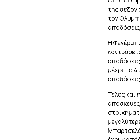
Οι στοιχημ
της σεζόν 
τον Ολυμπι
αποδόσεις 
Η Φενέρμπα
κοντράρετα
αποδόσεις
μέχρι το 4.
αποδόσεις
Τέλος και 
αποσκευές 
στοιχηματι
μεγαλύτερε
Μπαρτσελόν
έχουν απόδ