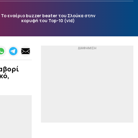
|
STOIXIMAN BASKET LEAGUE
18:15
Το μήνυμα που έστειλε ο
Το εναέριο buzzer beater του Σλούκα στην
Ολυμπιακός στον
κορυφή του Top-10 (vid)
Γουόκαπ
|
ΠΟΔΟΣΦΑΙΡΟ
18:03
Το συγκινητικό «αντίο»
της Νιούελς στον πατέρα
του Μέσι (pic)
|
ΠΟΔΟΣΦΑΙΡΟ
17:48
φαβορί
«Πολλαπλό ενδιαφέρον
κό,
για τον Τέιλορ στον
ΠΑΟΚ»
|
ΕΠΙΚΑΙΡΟΤΗΤΑ
17:34
Η Κολομβία αναγνωρίζει
την κυριαρχία του
Μαρόκου επί της Δυτικής
Σαχάρας
|
EREDIVISIE
17:25
Live η πρεμιέρα της