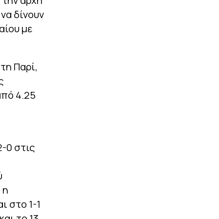
 την αρχή
 να δίνουν
αίου με
τη Παρί,
ς
από 4.25
2-0 στις
ύ
 η
ι στο 1-1
αι το 13.