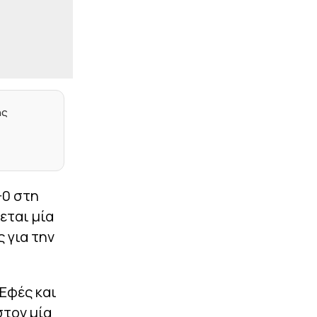
Ναϊμέγκεν στο
πρωτάθλημα πριν τη
ρεβάνς με τον Ολυμπιακό
|
ΕΠΙΚΑΙΡΟΤΗΤΑ
17:22
Οργή Τραμπ για
δικαστικό «μπλόκο» –
Παγώνουν οι εργασίες
ης
στη νέα αίθουσα
δεξιώσεων
|
PREMIER LEAGUE
17:09
Βασικός για τη Γουέστ
Χαμ στο Carabao Cup ο
-0 στη
Μαυροπάνος
εται μία
|
LIFEWITNESS
16:55
 για την
Η Ευγενία Σαμαρά μαζί με
τον Νίκο Μουτσινά στο
Μεξικό: Το φωτογραφικό
άλμπουμ της έγινε viral
Εφές και
|
STOIXIMAN BASKET LEAGUE
16:44
στον μία