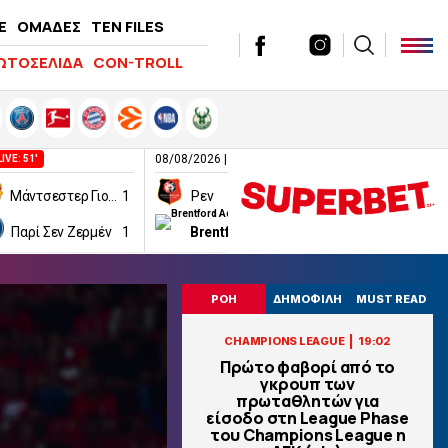
E
ΟΜΑΔΕΣ
TEN FILES
ΩΤΟΣΕΛΙΔΑ
CON-TROLL
08/08/2026 | 12:00
08/08/2026 | 14:10
LIVE: 51'
Μάντσεστερ Γιουνάιτεντ
1
Ρεν
1
Γιουβέντους
Παρί Σεν Ζερμέν
1
Brentford Academy
2
Ιντερ
ΡΟΗ
ΔΗΜΟΦΙΛΗ
MUST READ
|
CHAMPIONS LEAGUE
19:02
Πρώτο φαβορί από το
γκρουπ των
πρωταθλητών για
είσοδο στη League Phase
του Champions League η