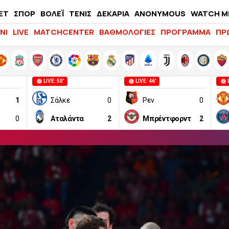
ΕΤ
ΣΠΟΡ
ΒΟΛΕΪ
ΤΕΝΙΣ
ΔΕΚΑΡΙΑ
ANONYMOUS
WATCH M
LIFEWITNESS
ΝΙ
LIVE
MATCHCENTER
ΒΑΘΜΟΛΟΓΙΕΣ
ΠΡΟΓΡΑΜΜΑ
ΠΡ
LIVE: 50'
LIVE: 46'
1
Σάλκε
0
Ρεν
0
0
Αταλάντα
2
Μπρέντφορντ
2