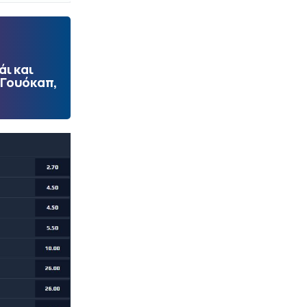
ι και
 Γουόκαπ,