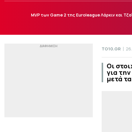
ΜVP των Game 2 της Euroleague Λάρκιν και Τζα
TO10.GR
26
Οι στοι
για την
μετά τα