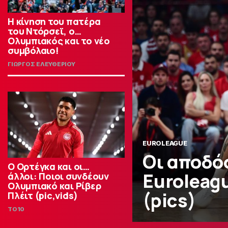
Η κίνηση του πατέρα
του Ντόρσεϊ, ο…
Ολυμπιακός και το νέο
συμβόλαιο!
ΓΙΩΡΓΟΣ ΕΛΕΥΘΕΡΙΟΥ
EUROLEAGUE
Οι αποδό
Ο Ορτέγκα και οι…
Euroleag
άλλοι: Ποιοι συνδέουν
Ολυμπιακό και Ρίβερ
(pics)
Πλέιτ (pic,vids)
TO10