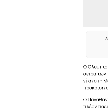
Α
Ο Ολυμπιακ
σειρά των 
νίκη στη Μ
πρόκριση σ
Ο Παναθην
πλέον πάει