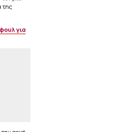
Στον Βίκο και επίσημα ο
α της
Γιάννης Αγραβάνης
|
PREMIER LEAGUE
16:30
Τζόλης για το πρώτο του
 φουλ για
γκολ με την Άρσεναλ:
«Ακόμα και χωρίς την
κόντρα, μέσα πήγαινε»
(vid)
ΠΕΡΙΣΣΟΤΕΡΑ