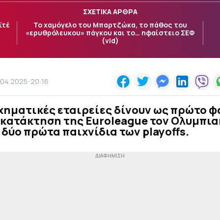
ΣΧΕΤΙΚΑ ΑΡΘΡΑ
ϊτέ
Το χαμόγελο του Μπαρτζώκα, το πάθος του
«ερυθρόλευκου» πάγκου και το… ηφαίστειο ΣΕΦ
(vid)
.04.2025-20:16
χηματικές εταιρείες δίνουν ως πρώτο 
 κατάκτηση της Euroleague τον Ολυμπια
 δύο πρώτα παιχνίδια των playoffs.