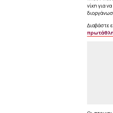
νίκη για ν
διοργάνωσ
Διαβάστε 
πρωτάθλη