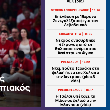
ΑΕΚ (pic)
|
STOIXIMAN SUPERLEAGUE
18:48
Επένδυση με 19χρονο
Σενεγαλέζο χαφ για τον
Λεβαδειακό
|
ΕΠΙΚΑΙΡΟΤΗΤΑ
18:35
Νεκρός ανασύρθηκε
43χρονος από τη
θάλασσα, ανάμεσα σε
Αγκίστρι και Αίγινα
|
PRE SEASON
18:22
Ντεμπούτο Τζολάκη στη
φιλική ήττα της Χαλ από
ης
την Άιντραχτ (pics &
vids)
μπιακός
|
PREMIER LEAGUE
18:17
Η Τσέλσι υπέταξε τη
Μίλαν σε φιλικό στην
Ινδονησία (vids)