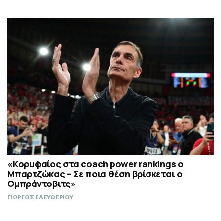
«Κορυφαίος στα coach power rankings ο
Μπαρτζώκας – Σε ποια θέση βρίσκεται ο
Ομπράντοβιτς»
ΓΙΩΡΓΟΣ ΕΛΕΥΘΕΡΙΟΥ