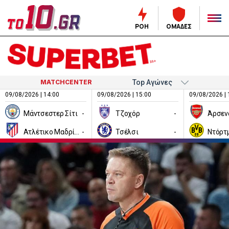
ΡΟΗ
ΟΜΑΔΕΣ
MATCHCENTER
09/08/2026 | 14:00
09/08/2026 | 15:00
09/08/2026 | 
Μάντσεστερ Σίτι
-
Τζοχόρ
-
Άρσεν
Ατλέτικο Μαδρίτης
-
Τσέλσι
-
Ντόρτ