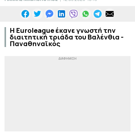
Η Euroleague έκανε γνωστή την
διαιτητική τριάδα του Βαλένθια -
Παναθηναϊκός