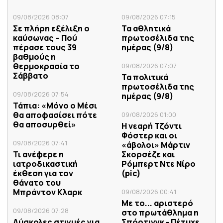
09/08/2026 08:07
09/08/2026 07:15
Σε πλήρη εξέλιξη ο
Τα αθλητικά
καύσωνας – Πού
πρωτοσέλιδα της
πέρασε τους 39
ημέρας (9/8)
βαθμούς η
θερμοκρασία το
09/08/2026 07:07
Σάββατο
Τα πολιτικά
πρωτοσέλιδα της
09/08/2026 07:54
ημέρας (9/8)
Τάπια: «Μόνο ο Μέσι
θα αποφασίσει πότε
09/08/2026 01:00
θα αποσυρθεί»
Η νεαρή Τζόντι
Φόστερ και οι
09/08/2026 07:41
«άβολοι» Μάρτιν
Τι ανέφερε η
Σκορσέζε και
ιατροδικαστική
Ρόμπερτ Ντε Νίρο
έκθεση για τον
(pic)
θάνατο του
Μπράντον Κλαρκ
09/08/2026 00:41
Με το... αριστερό
09/08/2026 07:28
στο πρωτάθλημα η
Δύσκολες στιγμές για
Σπόρτινγκ - Πέτυχε