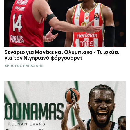
Σενάριο για Μονέκε και Ολυμπιακό - Τι ισχύει
για τον Νιγηριανό φόργουορντ
ΧΡΗΣΤΟΣ ΠΑΠΑΖΩΗΣ