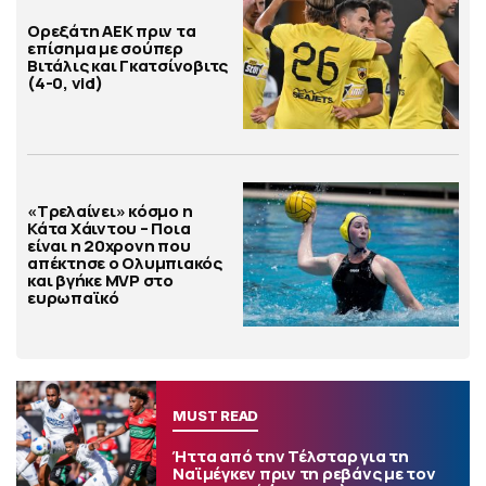
Ορεξάτη ΑΕΚ πριν τα
επίσημα με σούπερ
Βιτάλις και Γκατσίνοβιτς
(4-0, vid)
«Τρελαίνει» κόσμο η
Κάτα Χάιντου – Ποια
είναι η 20χρονη που
απέκτησε ο Ολυμπιακός
και βγήκε MVP στο
ευρωπαϊκό
MUST READ
Ήττα από την Τέλσταρ για τη
Ναϊμέγκεν πριν τη ρεβάνς με τον