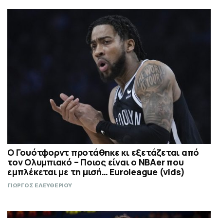
Ο Γουότφορντ προτάθηκε κι εξετάζεται από
τον Ολυμπιακό – Ποιος είναι ο ΝΒΑer που
εμπλέκεται με τη μισή… Euroleague (vids)
ΓΙΩΡΓΟΣ ΕΛΕΥΘΕΡΙΟΥ