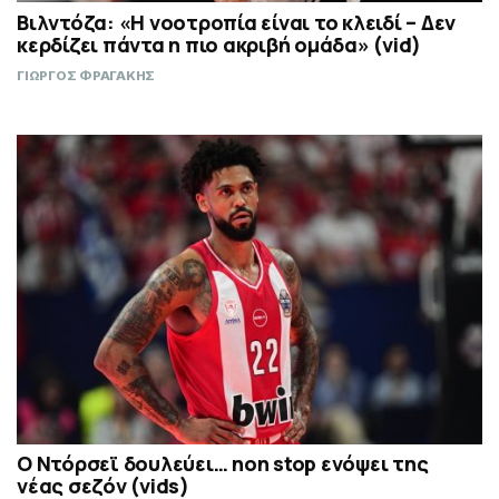
Βιλντόζα: «Η νοοτροπία είναι το κλειδί – Δεν
κερδίζει πάντα η πιο ακριβή ομάδα» (vid)
ΓΙΩΡΓΟΣ ΦΡΑΓΑΚΗΣ
Ο Ντόρσεϊ δουλεύει… non stop ενόψει της
νέας σεζόν (vids)