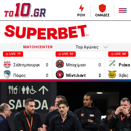
ΡΟΗ
ΟΜΑΔΕΣ
MATCHCENTER
LIVE: 79'
LIVE: 90'
LIVE: 88'
Σάλτσμπουργκ
0
Μποχίμιαν
0
Ριέκα
Πάφος
0
Μίντιλαντ
2
Ίλβες