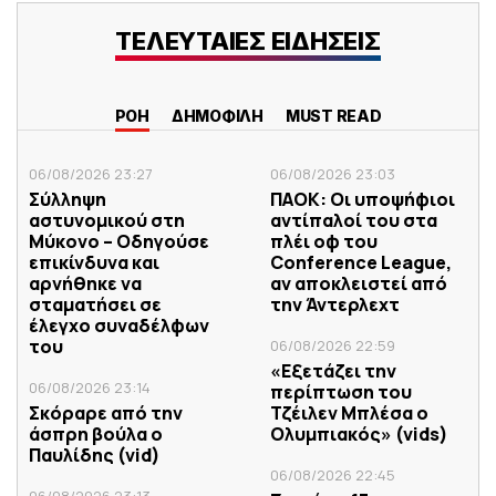
ΤΕΛΕΥΤΑΙΕΣ ΕΙΔΗΣΕΙΣ
ΡΟΗ
ΔΗΜΟΦΙΛΗ
MUST READ
06/08/2026 23:27
06/08/2026 23:03
Σύλληψη
ΠΑΟΚ: Οι υποψήφιοι
αστυνομικού στη
αντίπαλοί του στα
Μύκονο – Οδηγούσε
πλέι οφ του
επικίνδυνα και
Conference League,
αρνήθηκε να
αν αποκλειστεί από
σταματήσει σε
την Άντερλεχτ
έλεγχο συναδέλφων
του
06/08/2026 22:59
«Εξετάζει την
06/08/2026 23:14
περίπτωση του
Σκόραρε από την
Τζέιλεν Μπλέσα ο
άσπρη βούλα ο
Ολυμπιακός» (vids)
Παυλίδης (vid)
06/08/2026 22:45
06/08/2026 23:13