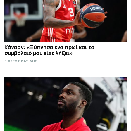
Κάνααν: «Ξύπνησα ένα πρωί και το
συμβόλαιό μου είχε λήξει»
ΓΙΩΡΓΟΣ ΒΑΣΙΛΗΣ