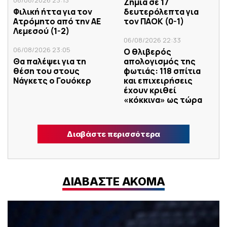
Ζημιά σε 17
Φιλική ήττα για τον
δευτερόλεπτα για
Ατρόμητο από την ΑΕ
τον ΠΑΟΚ (0-1)
Λεμεσού (1-2)
06/08/2026 22:33
06/08/2026 23:05
Ο θλιβερός
Θα παλέψει για τη
απολογισμός της
θέση του στους
φωτιάς: 118 σπίτια
Νάγκετς ο Γουόκερ
και επιχειρήσεις
έχουν κριθεί
«κόκκινα» ως τώρα
Διαβάστε περισσότερα
ΔΙΑΒΑΣΤΕ ΑΚΟΜΑ