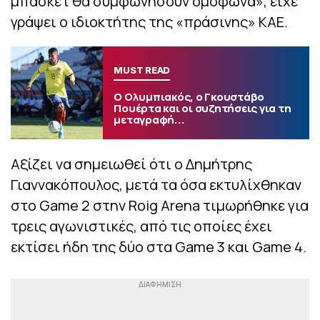
μπάσκετ θα συμφωνήσουν ομόφωνα», είχε
γράψει ο ιδιοκτήτης της «πράσινης» ΚΑΕ.
MUST READ
Ο Ολυμπιακός, ο Γκουστάβο
Πουέρτα και οι συζητήσεις για τη
μεταγραφή...
Αξίζει να σημειωθεί ότι ο Δημήτρης
Γιαννακόπουλος, μετά τα όσα εκτυλίχθηκαν
στο Game 2 στην Roig Arena τιμωρήθηκε για
τρεις αγωνιστικές, από τις οποίες έχει
εκτίσει ήδη της δύο στα Game 3 και Game 4.