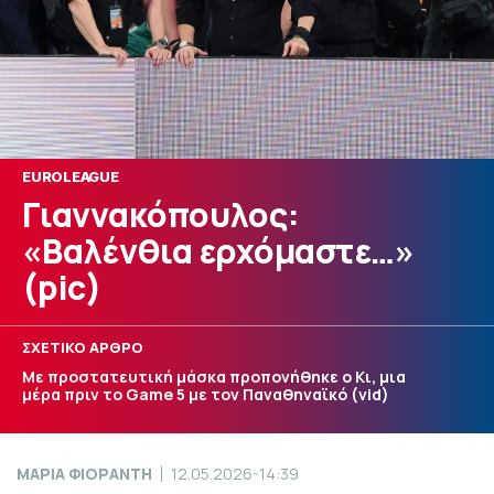
EUROLEAGUE
Γιαννακόπουλος:
«Βαλένθια ερχόμαστε…»
(pic)
ΣΧΕΤΙΚΟ ΑΡΘΡΟ
Με προστατευτική μάσκα προπονήθηκε ο Κι, μια
μέρα πριν το Game 5 με τον Παναθηναϊκό (vid)
ΜΑΡΙΑ ΦΙΟΡΑΝΤΗ
12.05.2026-14:39