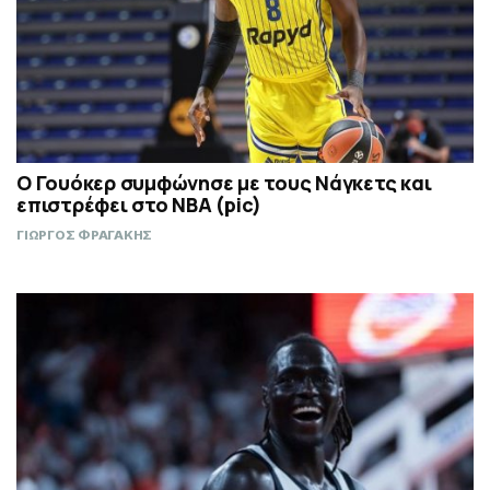
Ο Γουόκερ συμφώνησε με τους Νάγκετς και
επιστρέφει στο NBA (pic)
ΓΙΩΡΓΟΣ ΦΡΑΓΑΚΗΣ