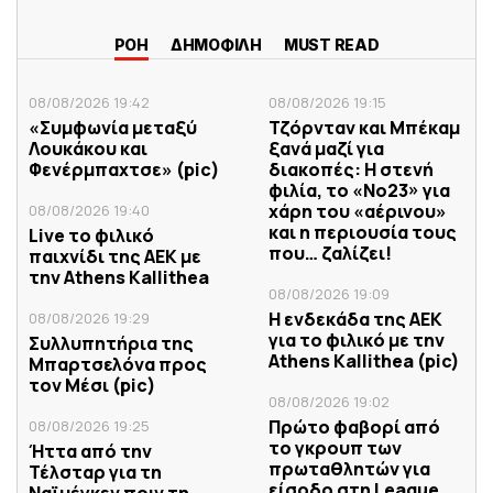
ΡΟΗ
ΔΗΜΟΦΙΛΗ
MUST READ
08/08/2026 19:42
08/08/2026 19:15
«Συμφωνία μεταξύ
Τζόρνταν και Μπέκαμ
Λουκάκου και
ξανά μαζί για
Φενέρμπαχτσε» (pic)
διακοπές: Η στενή
φιλία, το «Νο23» για
χάρη του «αέρινου»
08/08/2026 19:40
και η περιουσία τους
Live το φιλικό
που… ζαλίζει!
παιχνίδι της ΑΕΚ με
την Athens Kallithea
08/08/2026 19:09
Η ενδεκάδα της ΑΕΚ
08/08/2026 19:29
για το φιλικό με την
Συλλυπητήρια της
Athens Kallithea (pic)
Μπαρτσελόνα προς
τον Μέσι (pic)
08/08/2026 19:02
Πρώτο φαβορί από
08/08/2026 19:25
το γκρουπ των
Ήττα από την
πρωταθλητών για
Τέλσταρ για τη
είσοδο στη League
Ναϊμέγκεν πριν τη