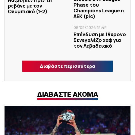
Phase του
ρεβάνς με τον
Champions League η
Ολυμπιακό (1-2)
ΑΕΚ (pic)
08/08/2026 18:48
Επένδυση με 19χρονο
Σενεγαλέζο χαφ για
τον Λεβαδειακό
Διαβάστε περισσότερα
ΔΙΑΒΑΣΤΕ ΑΚΟΜΑ