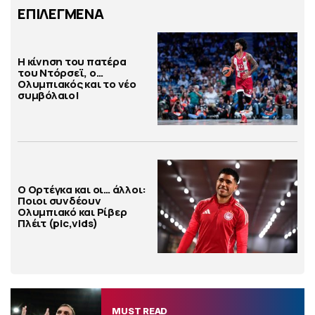
ΕΠΙΛΕΓΜΕΝΑ
Η κίνηση του πατέρα
του Ντόρσεϊ, ο…
Ολυμπιακός και το νέο
συμβόλαιο!
Ο Ορτέγκα και οι… άλλοι:
Ποιοι συνδέουν
Ολυμπιακό και Ρίβερ
Πλέιτ (pic,vids)
MUST READ