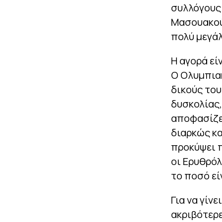
συλλόγους 
Μασουακού,
πολύ μεγά
Η αγορά εί
Ο Ολυμπιακ
δικούς του
δυσκολίας,
αποφασίζει
διαρκώς κα
προκύψει π
οι Ερυθρόλ
το ποσό εί
Για να γίν
ακριβότερ