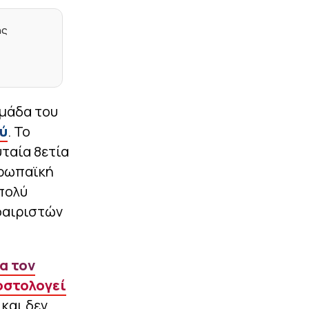
|
UEFA CONFERENCE LEAGUE
23:03
ης
ΠΑΟΚ: Οι υποψήφιοι
αντίπαλοί του στα πλέι
οφ του Conference
League, αν αποκλειστεί
από την Άντερλεχτ
|
STOIXIMAN SUPERLEAGUE
22:59
ομάδα του
«Εξετάζει την
ύ
. Το
περίπτωση του Τζέιλεν
Μπλέσα ο Ολυμπιακός»
υταία 8ετία
(vids)
υρωπαϊκή
|
EUROPA LEAGUE
22:45
 πολύ
Ζημιά σε 17
φαιριστών
δευτερόλεπτα για τον
ΠΑΟΚ (0-1)
|
ΕΠΙΚΑΙΡΟΤΗΤΑ
22:33
α τον
Ο θλιβερός απολογισμός
της φωτιάς: 118 σπίτια
οστολογεί
και επιχειρήσεις έχουν
και δεν
κριθεί «κόκκινα» ως