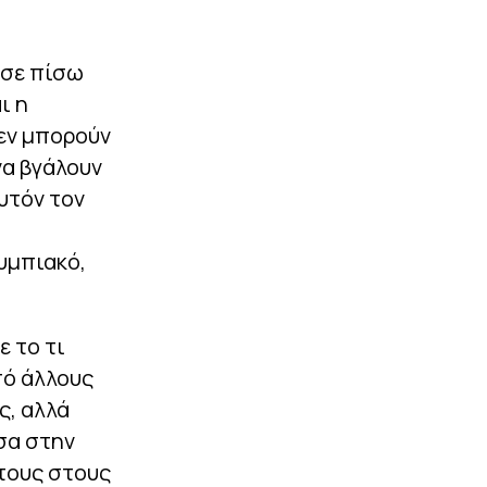
ησε πίσω
ι η
εν μπορούν
να βγάλουν
υτόν τον
υμπιακό,
ε το τι
πό άλλους
ς, αλλά
σα στην
 τους στους