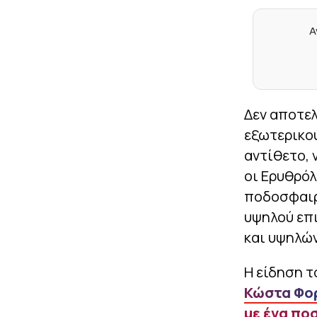
Α
Δεν αποτελ
εξωτερικο
αντίθετο, 
οι Ερυθρό
ποδοσφαιρι
υψηλού επ
και υψηλώ
Η είδηση 
Κώστα Φο
με ένα πο