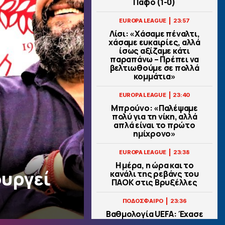
Πάφο (1-0)
|
EUROPA LEAGUE
23:57
Λίσι: «Χάσαμε πέναλτι,
χάσαμε ευκαιρίες, αλλά
ίσως αξίζαμε κάτι
παραπάνω – Πρέπει να
βελτιωθούμε σε πολλά
κομμάτια»
|
EUROPA LEAGUE
23:40
Μπρούνο: «Παλέψαμε
πολύ για τη νίκη, αλλά
απλά είναι το πρώτο
ημίχρονο»
|
EUROPA LEAGUE
23:38
Η μέρα, η ώρα και το
ουργεί
κανάλι της ρεβάνς του
ΠΑΟΚ στις Βρυξέλλες
|
ΠΟΔΟΣΦΑΙΡΟ
23:36
Βαθμολογία UEFA: Έχασε
έδαφος για τη 10η θέση η