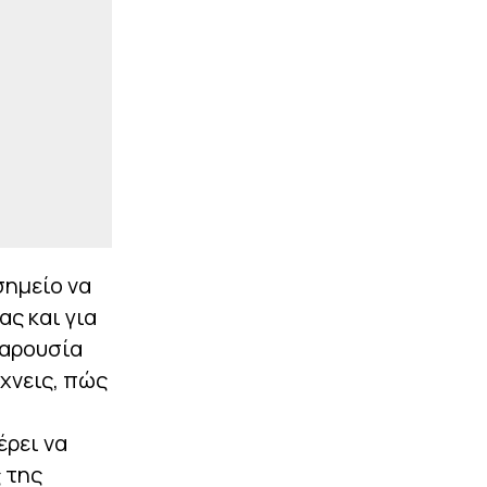
σημείο να
ς και για
παρουσία
χνεις, πώς
έρει να
 της