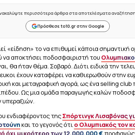
νακαλύψτε περισσότερα άρθρα στα αποτελέσματα αναζήτησ
Πρόσθεσε to10.gr στην Google
εί «είδηση» το να επιθυμεί κάποια σημαντική 
ύ να αποκτήσει ποδοσφαιριστή του
Ολυμπιακο
ναι, θα ήταν θέμα. Σοβαρό. Διότι ειδικά την τελε
λευκοι έχουν καταφέρει να καθιερωθούν στην ε
κή και μεταγραφική αγορά, ως ένα selling club
ιπέδου. Ως μια ομάδα παραγωγής καλών ποδοσ
ν υπεραξιών.
του ενδιαφέροντος της
Σπόρτινγκ Λισαβόνας γι
ρτούνη
και το γεγονός ότι
ο Ολυμπιακός τον κ
σό όχι μικρότερο των 12.000.000 €
προφανώς 