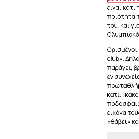
είναι κάτι
ποιότητα τ
του, και γι
Ολυμπιακό,
Ορισμένοι 
club». Δηλ
παράγει, β
εν συνεχεί
πρωταθλήμα
κάτι… κακό
ποδοσφαιρι
εικόνα του
«θάβει» κα