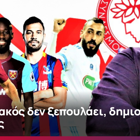
ακός δεν ξεπουλάει, δημι
ς