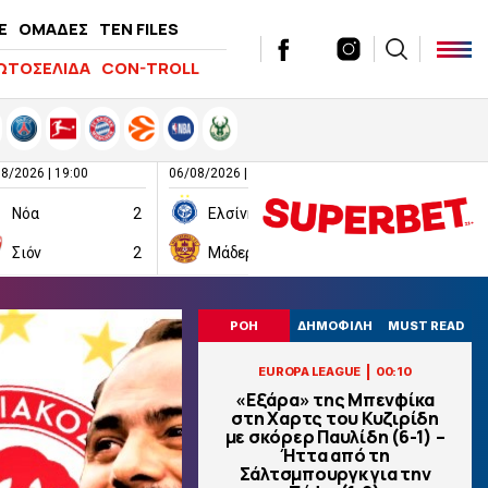
E
ΟΜΑΔΕΣ
TEN FILES
ΩΤΟΣΕΛΙΔΑ
CON-TROLL
8/2026 | 19:00
06/08/2026 | 19:00
06/08/2026 | 19:00
Νόα
2
Ελσίνκι
1
Σιόν
2
Μάδεργουελ
1
Ραπίντ Βιέ
ΡΟΗ
ΔΗΜΟΦΙΛΗ
MUST READ
|
EUROPA LEAGUE
00:10
«Εξάρα» της Μπενφίκα
στη Χαρτς του Κυζιρίδη
με σκόρερ Παυλίδη (6-1) –
Ήττα από τη
Σάλτσμπουργκ για την