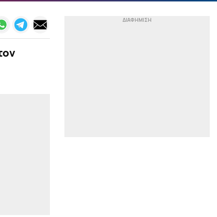
Ελλάδα, απομακρύνθηκαν
Τσεχία και Πολωνία
|
ΕΠΙΚΑΙΡΟΤΗΤΑ
23:27
Σύλληψη αστυνομικού
τον
στη Μύκονο – Οδηγούσε
επικίνδυνα και αρνήθηκε
να σταματήσει σε έλεγχο
συναδέλφων του
|
EUROPA LEAGUE
23:14
Σκόραρε από την άσπρη
βούλα ο Παυλίδης (vid)
|
PRE SEASON
23:13
Φιλική ήττα για τον
Ατρόμητο από την ΑΕ
Λεμεσού (1-2)
|
NBA
23:05
Θα παλέψει για τη θέση
του στους Νάγκετς ο
Γουόκερ