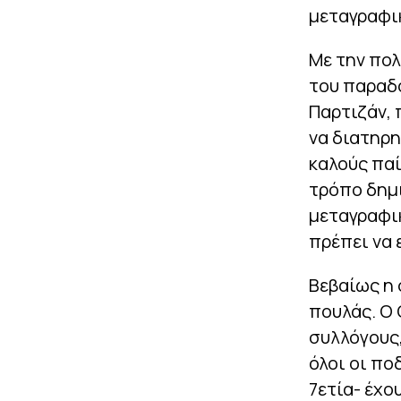
μεταγραφι
Με την πολ
του παραδο
Παρτιζάν,
να διατηρη
καλούς παί
τρόπο δημ
μεταγραφικ
πρέπει να 
Βεβαίως η 
πουλάς. Ο 
συλλόγους,
όλοι οι πο
7ετία- έχο