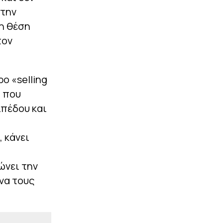
τώρα
 την
η θέση
|
ΕΘΝΙΚΕΣ ΟΜΑΔΕΣ
22:20
Ουκρανία: Στην
τον
προεπιλογή ενόψει
Ελλάδας ο Μίχαϊλιουκ
.
(pic)
ο «selling
|
EUROPA LEAGUE
22:13
α που
Παλικαρίσιο «διπλό» της
Μπεσίκτας επί της
ιπέδου και
Χράντετς, στο ματς που
ενδιαφέρει τον
Παναθηναϊκό (0-1)
 κάνει
ΠΕΡΙΣΣΟΤΕΡΑ
ώνει την
 να τους