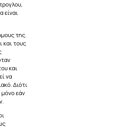
τρογλου,
α είναι
όμους της.
 και τους
ς
όταν
του και
εί να
ακό. Διότι
 μόνο εάν
ν.
οι
ως