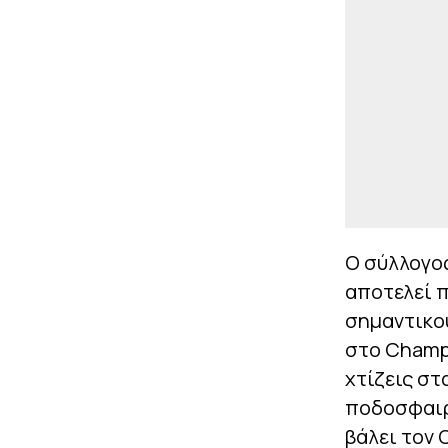
Ο σύλλογος
αποτελεί π
σημαντικού
στο Champi
χτίζεις στ
ποδοσφαιρι
βάλει τον 