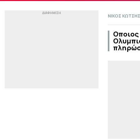
ΝΙΚΟΣ ΚΩΤΣΗ
Οποιος
Ολυμπια
πληρώσ