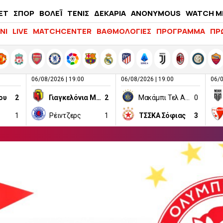
ΕΤ
ΣΠΟΡ
ΒΟΛΕΪ
ΤΕΝΙΣ
ΔΕΚΑΡΙΑ
ANONYMOUS
WATCH M
LIFEWITNESS
ΝΙ
LIVE
MATCHCENTER
ΒΑΘΜΟΛΟΓΙΕΣ
ΠΡΟΓΡΑΜΜΑ
ΠΡ
06/08/2026 | 19:00
06/08/2026 | 19:00
06/0
ου
2
Γιαγκελόνια Μπιάλιστοκ
2
Μακάμπι Τελ Αβίβ
0
1
Ρέιντζερς
1
ΤΣΣΚΑ Σόφιας
3