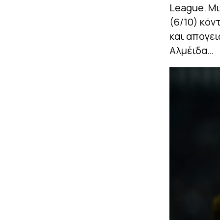
League. Μι
(6/10) κόν
και απογει
Αλμέιδα…