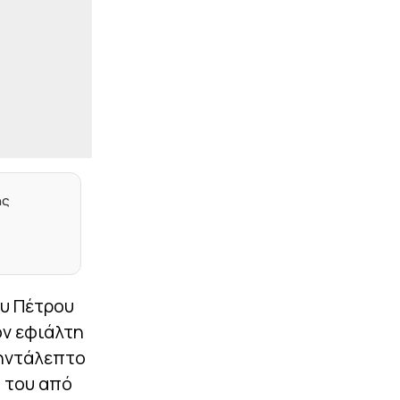
EUROPA CONFERENCE
|
23:49
LEAGUE
Γιάγκουσιτς: «Πρέπει να
παρουσιαστούμε
καλύτεροι στη
Βουλγαρία»
|
UEFA CONFERENCE LEAGUE
23:43
Παναθηναϊκός: Η μέρα και
η ώρα του
επαναληπτικού αγώνα με
ης
την ΤΣΣΚΑ 1948
|
UEFA CONFERENCE LEAGUE
23:40
Αποδοκιμασίες στο ΟΑΚΑ
μετά το φινάλε του
παιχνιδιού
ου Πέτρου
ον εφιάλτη
|
UEFA CONFERENCE LEAGUE
23:25
νηντάλεπτο
Γλίτωσε την ήττα και θα
παίξει την πρόκριση στη
ί του από
Βουλγαρία ο