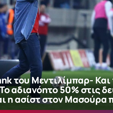
ank του Μεντιλίμπαρ- Και
 Το αδιανόητο 50% στις δ
αι η ασίστ στον Μασούρα 