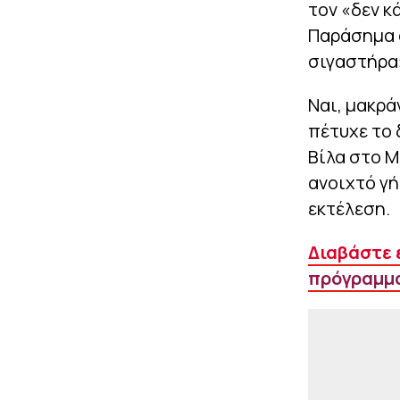
τον «δεν κ
Παράσημα α
σιγαστήρα
Ναι, μακρά
πέτυχε το 
Βίλα στο Μ
ανοιχτό γή
εκτέλεση.
Διαβάστε 
πρόγραμμα 