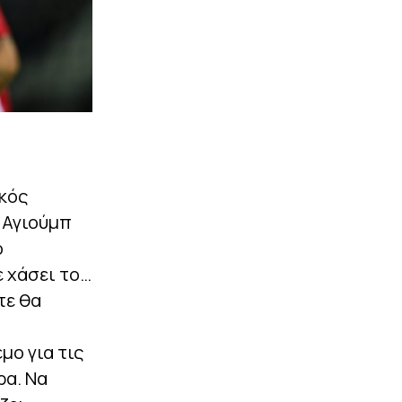
κός
 Αγιούμπ
ο
ε χάσει το…
τε θα
μο για τις
ρα. Να