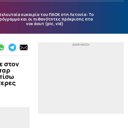
βελτιώσουμε πράγματα
και έχουμε πέντε μέρες
να το πετύχουμε»
τελευταία ευκαιρία του ΠΑΟΚ στη Λετονία: Το
ρόγραμμα και οι πιθανότητες πρόκρισης στα
|
ΕΠΙΚΑΙΡΟΤΗΤΑ
00:15
νοκ άουτ (pic, vid)
Άνω των 20 δισ. ευρώ οι
ρυθμίσεις οφειλών στον
εξωδικαστικό μηχανισμό
|
ΠΟΔΟΣΦΑΙΡΟ
00:14
Βαθμολογία UEFA:
Μείωσε τη διαφορά η
ε στον
Ελλάδα
παρ
 πίσω
|
UEFA CONFERENCE LEAGUE
00:02
τερες
Νίστρουπ: «Έχουμε την
πίεση, αλλά δεν υπάρχει
κάτι άλλο για μας πέραν
της νίκης»
|
PRE SEASON
23:52
Ασίστ Τζόλη, ήττα σε
φιλικό για την Άρσεναλ
(vid)