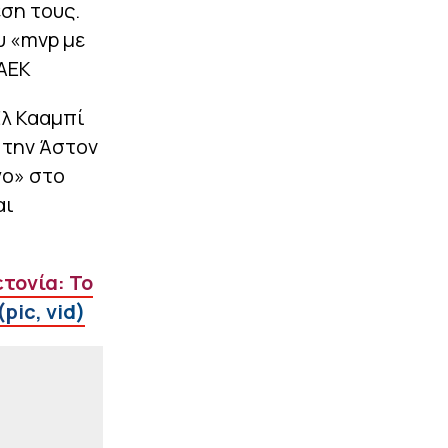
Παναθηναϊκός (1-1, vid)
ση τους.
υ «mvp με
|
ΕΠΙΚΑΙΡΟΤΗΤΑ
23:14
Εξαγοράσιμη ποινή στον
 ΑΕΚ
27χρονο τράπερ που
έτρεχε με 182 χιλιόμετρα
Ελ Κααμπί
στην ΠΑΘΕ – Ζήτησε
«συγγνώμη»
 την Άστον
γο» στο
ΠΕΡΙΣΣΟΤΕΡΑ
αι
τονία: Το
pic, vid)