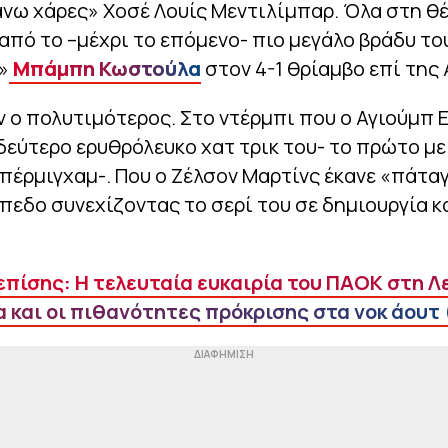
άνω χάρες» Χοσέ Λουίς Μεντιλίμπαρ. Όλα στη θέ
πό το –μέχρι το επόμενο- πιο μεγάλο βράδυ το
»
Μπάμπη Κωστούλα
στον 4-1 θρίαμβο επί της
ν ο πολυτιμότερος. Στο ντέρμπι που ο Αγιούμπ 
δεύτερο ερυθρόλευκο χατ τρικ του- το πρώτο με
πέρμιγχαμ-. Που ο Ζέλσον Μαρτίνς έκανε «πάτα
πεδο συνεχίζοντας το σερί του σε δημιουργία κ
επίσης: Η τελευταία ευκαιρία του ΠΑΟΚ στη Λε
και οι πιθανότητες πρόκρισης στα νοκ άουτ (