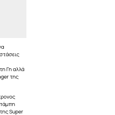
να
αστάσεις
τη Γη αλλά
ager της
χρονος
Μπάμπη
της Super