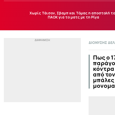
Χωρίς Τάισον, Σβαμπ και Τόμας η αποστολή τ
ΠΑΟΚ για το ματς με τη Ρίγα
ΔΙΟΝΥΣΗΣ ΔΕ
Πως ο 
παράγο
κόντρα 
από τον
μπάλες 
μονομα