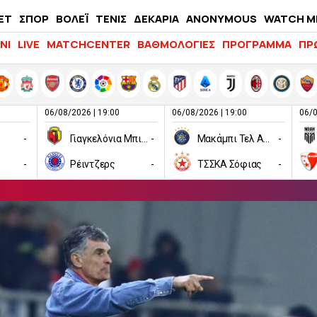
ΕΤ
ΣΠΟΡ
ΒΟΛΕΪ
ΤΕΝΙΣ
ΔΕΚΑΡΙΑ
ANONYMOUS
WATCH M
LIFEWITNESS
ΝΙ
LIVE
MATCHCENTER
ΒΑΘΜΟΛΟΓΙΕΣ
ΠΡΟΓΡΑΜΜΑ
ΠΡ
06/08/2026 | 19:00
06/08/2026 | 19:00
06/0
-
Γιαγκελόνια Μπιάλιστοκ
-
Μακάμπι Τελ Αβίβ
-
-
Ρέιντζερς
-
ΤΣΣΚΑ Σόφιας
-