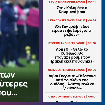
|
STOIXIMAN SUPERLEAGUE
00:41
Στην Καλαμάτα ο
Κουρμινόφσκι
|
UEFA CONFERENCE LEAGUE
00:34
Αλεξαντρόφ: «Δεν
είμαστε φαβορί για τη
ρεβάνς»
|
STOIXIMAN SUPERLEAGUE
00:28
Λόπεθ: «Θέλω το
Κύπελλο, θα
επαναφέρουμε τον
Ηρακλή εκεί που ανήκει»
|
UEFA CONFERENCE LEAGUE
00:26
 των
Λιβάι Γκαρσία: «Πείστηκα
από το πλάνο της
εύτερες
ομάδας – Ανυπομονώ να
ξεκινήσω»
που…
|
UEFA CONFERENCE LEAGUE
00:17
Πένια: «Πρέπει να