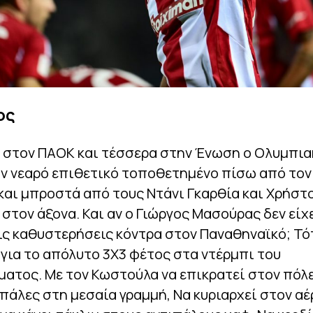
ος
α στον ΠΑΟΚ και τέσσερα στην Ένωση ο Ολυμπια
ον νεαρό επιθετικό τοποθετημένο πίσω από τον
και μπροστά από τους Ντάνι Γκαρθία και Χρήστ
στον άξονα. Και αν ο Γιώργος Μασούρας δεν είχ
ς καθυστερήσεις κόντρα στον Παναθηναϊκό; Τό
για το απόλυτο 3Χ3 φέτος στα ντέρμπι του
τος. Με τον Κωστούλα να επικρατεί στον πόλε
πάλες στη μεσαία γραμμή, Να κυριαρχεί στον αέ