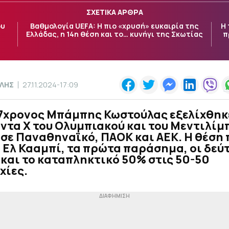
ΣΧΕΤΙΚΑ ΑΡΘΡΑ
ου
Βαθμολογία UEFA: Η πιο «χρυσή» ευκαιρία της
Η 
Ελλάδας, η 14η θέση και το… κυνήγι της Σκωτίας
π
ΛΛΗΣ
27.11.2024-17:09
17χρονος Μπάμπης Κωστούλας εξελίχθηκ
ντα X του Ολυμπιακού και του Μεντιλίμ
σε Παναθηναϊκό, ΠΑΟΚ και ΑΕΚ. Η θέση
 Ελ Κααμπί, τα πρώτα παράσημα, οι δεύ
και το καταπληκτικό 50% στις 50-50
χίες.