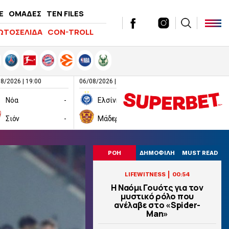
E
ΟΜΑΔΕΣ
TEN FILES
ΩΤΟΣΕΛΙΔΑ
CON-TROLL
8/2026 | 19:00
06/08/2026 | 19:00
06/08/2026 | 19:00
Νόα
-
Ελσίνκι
-
Σιόν
-
Μάδεργουελ
-
Ραπίντ Βιέν
ΡΟΗ
ΔΗΜΟΦΙΛΗ
MUST READ
|
LIFEWITNESS
00:54
Η Ναόμι Γουότς για τον
μυστικό ρόλο που
ανέλαβε στο «Spider-
Man»