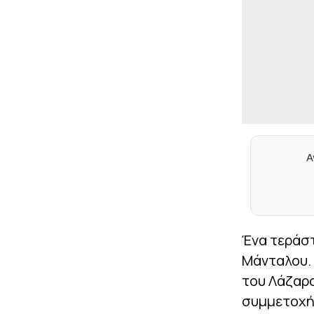
Α
Ένα τεράστ
Μάνταλου. 
του Λάζαρο
συμμετοχής