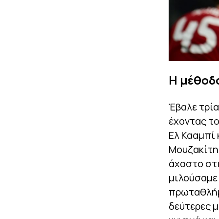
Η μέθοδ
Έβαλε τρί
έχοντας τ
Ελ Κααμπί 
Μουζακίτη 
άχαστο στι
μιλούσαμε 
πρωταθλήμα
δεύτερες μ