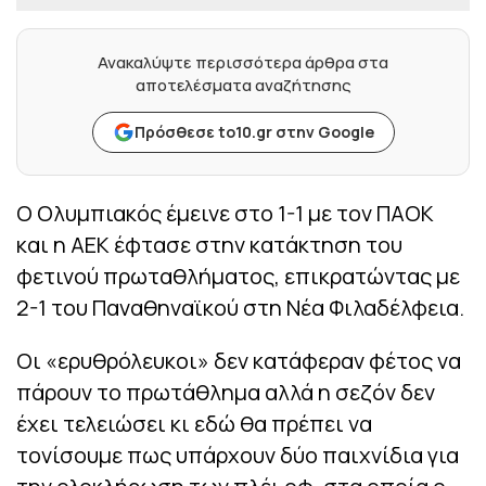
Ανακαλύψτε περισσότερα άρθρα στα
αποτελέσματα αναζήτησης
Πρόσθεσε to10.gr στην Google
Ο Ολυμπιακός έμεινε στο 1-1 με τον ΠΑΟΚ
και η ΑΕΚ έφτασε στην κατάκτηση του
φετινού πρωταθλήματος, επικρατώντας με
2-1 του Παναθηναϊκού στη Νέα Φιλαδέλφεια.
Οι «ερυθρόλευκοι» δεν κατάφεραν φέτος να
πάρουν το πρωτάθλημα αλλά η σεζόν δεν
έχει τελειώσει κι εδώ θα πρέπει να
τονίσουμε πως υπάρχουν δύο παιχνίδια για