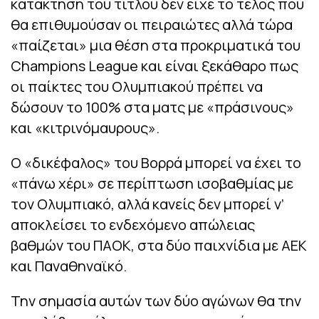
κατάκτηση του τίτλου δεν είχε το τέλος που
θα επιθυμούσαν οι πειραιώτες αλλά τώρα
«παίζεται» μια θέση στα προκριματικά του
Champions League και είναι ξεκάθαρο πως
οι παίκτες του Ολυμπιακού πρέπει να
δώσουν το 100% στα ματς με «πράσινους»
και «κιτρινόμαυρους».
Ο «δικέφαλος» του Βορρά μπορεί να έχει το
«πάνω χέρι» σε περίπτωση ισοβαθμίας με
τον Ολυμπιακό, αλλά κανείς δεν μπορεί ν’
αποκλείσει το ενδεχόμενο απώλειας
βαθμών του ΠΑΟΚ, στα δύο παιχνίδια με ΑΕΚ
και Παναθηναϊκό.
Την σημασία αυτών των δύο αγώνων θα την