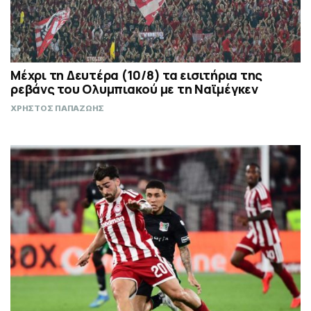
Μέχρι τη Δευτέρα (10/8) τα εισιτήρια της
ρεβάνς του Ολυμπιακού με τη Ναϊμέγκεν
ΧΡΗΣΤΟΣ ΠΑΠΑΖΩΗΣ