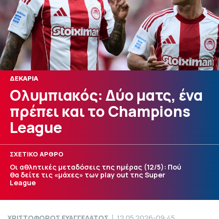
ΔΕΚΑΡΙΑ
Ολυμπιακός: Δύο ματς, ένα
πρέπει και το Champions
League
ΣΧΕΤΙΚΟ ΑΡΘΡΟ
Οι αθλητικές μεταδόσεις της ημέρας (12/5): Πού
θα δείτε τις «μάχες» των play out της Super
League
ΧΡΙΣΤΟΦΟΡΟΣ ΕΥΑΓΓΕΛΑΤΟΣ
12.05.2026-09:45