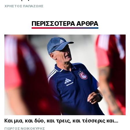
ΧΡΗΣΤΟΣ ΠΑΠΑΖΩΗΣ
ΠΕΡΙΣΣΟΤΕΡΑ ΑΡΘΡΑ
Και μια, και δύο, και τρεις, και τέσσερις και…
ΓΙΩΡΓΟΣ ΝΟΙΚΟΚΥΡΗΣ