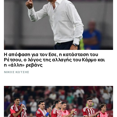
Η απόφαση για τον Εσε, η κατάσταση του
Ρέτσου, ο λόγος της αλλαγής του Κάρμο και
η «άλλη» ρεβάνς
ΝΙΚΟΣ ΚΩΤΣΗΣ