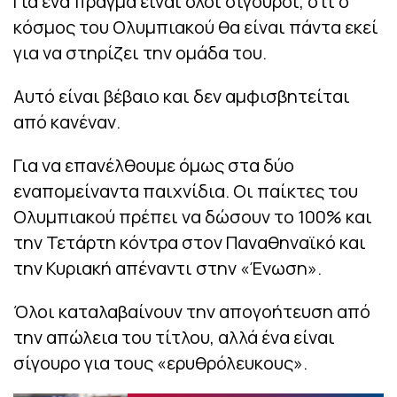
Για ένα πράγμα είναι όλοι σίγουροι, ότι ο
κόσμος του Ολυμπιακού θα είναι πάντα εκεί
για να στηρίζει την ομάδα του.
Αυτό είναι βέβαιο και δεν αμφισβητείται
από κανέναν.
Για να επανέλθουμε όμως στα δύο
εναπομείναντα παιχνίδια. Οι παίκτες του
Ολυμπιακού πρέπει να δώσουν το 100% και
την Τετάρτη κόντρα στον Παναθηναϊκό και
την Κυριακή απέναντι στην «Ένωση».
Όλοι καταλαβαίνουν την απογοήτευση από
την απώλεια του τίτλου, αλλά ένα είναι
σίγουρο για τους «ερυθρόλευκους».