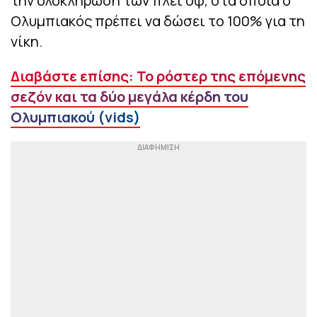
την ολοκλήρωση των πλέι οφ, στα οποία ο
Ολυμπιακός πρέπει να δώσει το 100% για τη
νίκη.
Διαβάστε επίσης: Το ρόστερ της επόμενης
σεζόν και τα δύο μεγάλα κέρδη του
Ολυμπιακού (vids)