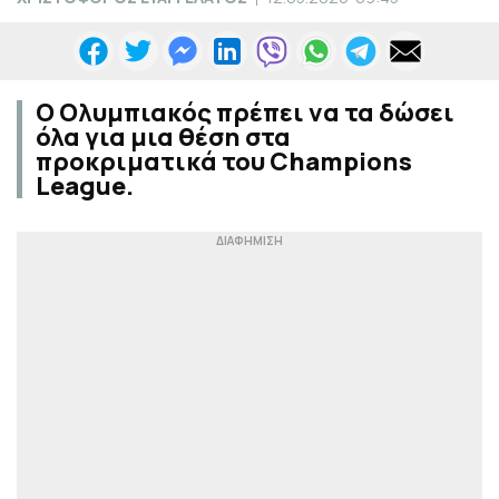
Ο Ολυμπιακός πρέπει να τα δώσει
όλα για μια θέση στα
προκριματικά του Champions
League.