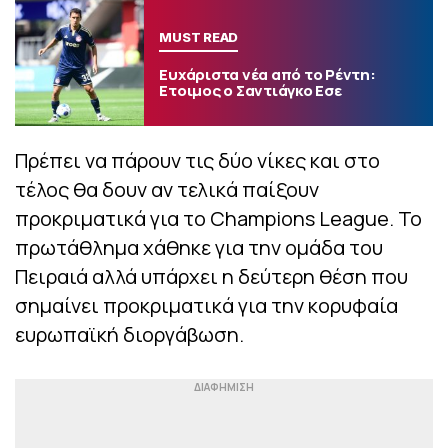
MUST READ
Ευχάριστα νέα από το Ρέντη:
Ετοιμος ο Σαντιάγκο Εσε
Πρέπει να πάρουν τις δύο νίκες και στο
τέλος θα δουν αν τελικά παίξουν
προκριματικά για το Champions League. Το
πρωτάθλημα χάθηκε για την ομάδα του
Πειραιά αλλά υπάρχει η δεύτερη θέση που
σημαίνει προκριματικά για την κορυφαία
ευρωπαϊκή διοργάβωση.