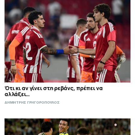
Ότι κι αν γίνει στη ρεβάνς, πρέπει να
αλλάξει…
ΔΗΜΗΤΡΗΣ ΓΡΗΓΟΡΟΠΟΥΛΟΣ