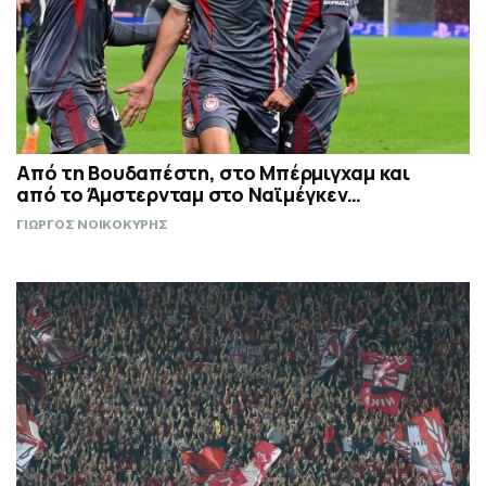
Από τη Βουδαπέστη, στο Μπέρμιγχαμ και
από το Άμστερνταμ στο Ναϊμέγκεν…
ΓΙΩΡΓΟΣ ΝΟΙΚΟΚΥΡΗΣ