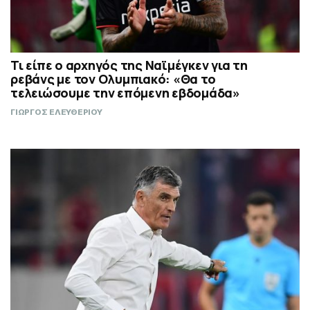
Τι είπε ο αρχηγός της Ναϊμέγκεν για τη
ρεβάνς με τον Ολυμπιακό: «Θα το
τελειώσουμε την επόμενη εβδομάδα»
ΓΙΩΡΓΟΣ ΕΛΕΥΘΕΡΙΟΥ