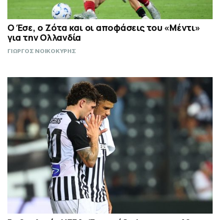
Ο Έσε, ο Ζότα και οι αποφάσεις του «Μέντι»
για την Ολλανδία
ΓΙΩΡΓΟΣ ΝΟΙΚΟΚΥΡΗΣ