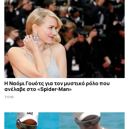
Η Ναόμι Γουότς για τον μυστικό ρόλο που
ανέλαβε στο «Spider-Man»
TO10