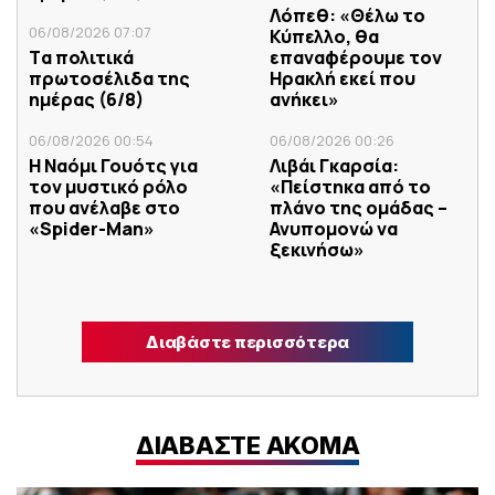
Λόπεθ: «Θέλω το
06/08/2026 07:07
Κύπελλο, θα
Tα πολιτικά
επαναφέρουμε τον
πρωτοσέλιδα της
Ηρακλή εκεί που
ημέρας (6/8)
ανήκει»
06/08/2026 00:54
06/08/2026 00:26
Η Ναόμι Γουότς για
Λιβάι Γκαρσία:
τον μυστικό ρόλο
«Πείστηκα από το
που ανέλαβε στο
πλάνο της ομάδας –
«Spider-Man»
Ανυπομονώ να
ξεκινήσω»
Διαβάστε περισσότερα
ΔΙΑΒΑΣΤΕ ΑΚΟΜΑ