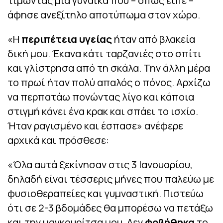
τιμώντας μια γυναίκα που – όπως είπε –
άφησε ανεξίτηλο αποτύπωμα στον χώρο.
«Η
περιπέτεια υγείας
ήταν από βλακεία
δική μου. Έκανα κάτι ταρζανιές στο σπίτι
και γλίστρησα από τη σκάλα. Την άλλη μέρα
το πρωί ήταν πολύ απαλός ο πόνος. Αρχίζω
να περπατάω πονώντας λίγο και κάποια
στιγμή κάνει ένα κρακ και σπάει το ισχίο.
Ήταν ραγισμένο και έσπασε» ανέφερε
αρχικά και πρόσθεσε:
«Όλα αυτά ξεκίνησαν στις 3 Ιανουαρίου,
δηλαδή είναι τέσσερις μήνες που παλεύω με
φυσιοθεραπείες και γυμναστική. Πιστεύω
ότι σε 2-3 βδομάδες θα μπορέσω να πετάξω
και την μαγκουρίτσα μου. Δεν
φοβήθηκα
το