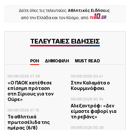
Δείτε όλες τις τελευταίες
Αθλητικές Ειδήσεις
από την Ελλάδα και τον Κόσμο, από
ΤΕΛΕΥΤΑΙΕΣ ΕΙΔΗΣΕΙΣ
ΡΟΗ
ΔΗΜΟΦΙΛΗ
MUST READ
06/08/2026 07:28
06/08/2026 00:41
«Ο ΠΑΟΚ κατέθεσε
Στην Καλαμάτα ο
επίσημη πρόταση
Κουρμινόφσκι
στη Σίριους για τον
Ούρε»
06/08/2026 00:34
Αλεξαντρόφ: «Δεν
06/08/2026 07:15
είμαστε φαβορί για
Τα αθλητικά
τη ρεβάνς»
πρωτοσέλιδα της
ημέρας (6/8)
06/08/2026 00:28