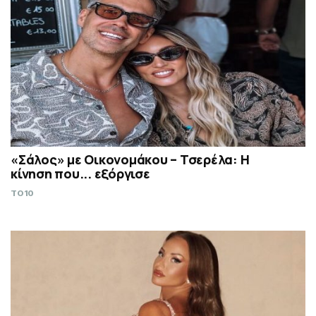
«Σάλος» με Οικονομάκου – Τσερέλα: Η
κίνηση που... εξόργισε
TO10