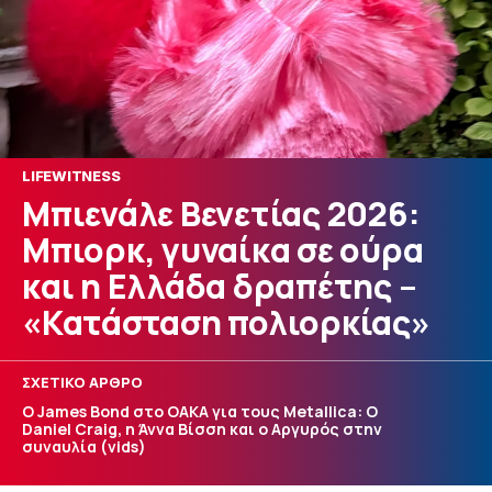
LIFEWITNESS
Μπιενάλε Βενετίας 2026:
Mπιορκ, γυναίκα σε ούρα
και η Ελλάδα δραπέτης –
«Κατάσταση πολιορκίας»
ΣΧΕΤΙΚΟ ΑΡΘΡΟ
Ο James Bond στο ΟΑΚΑ για τους Metallica: Ο
Daniel Craig, η Άννα Βίσση και ο Αργυρός στην
συναυλία (vids)