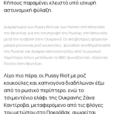
Κήπους παραμένει κλειστό υπό ισχυρή
αστυνομική φύλαξη.
Διαμαρτυρία των Pussy Riot και των Femen στη Μπιενάλε
της Βενετίας για την επιστροφή της Ρωσίας στη Μπιενάλε
μετά την εισβολή στην Ουκρανία. Οι ακτιβίστριες φόρεσαν
μαύρα ρούχα και ροζ κουκούλες, φώναξαν συνθήματα κατά
της Ρωσίας και άναψαν καπνογόνα έξω από το ρωσικό
περίπτερο όπως μετέδωσε το BBC φωνάζοντας «Κανένας
Πούτιν στην Βενετία».
Λίγο πιο πέρα, οι Pussy Riot με ροζ
κουκούλες και καπνογόνα διαδήλωναν έξω
από το ρωσικό περίπτερο, ενώ το
τσιμεντένιο ελάφι της Ουκρανής Ζάνα
Καντίροβα, μεταφερόμενο από τις φλόγες
του μετώπου στο Ποκρόβσκ, αιωρείται