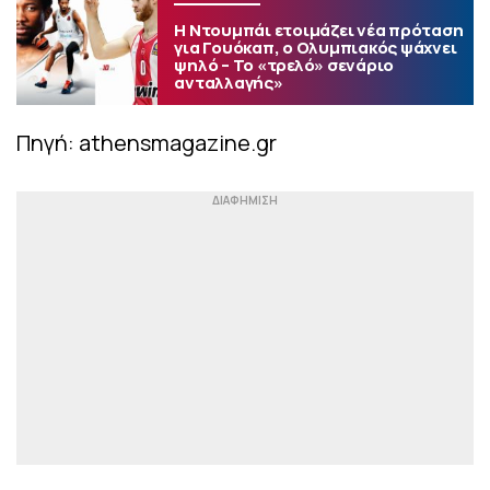
Η Ντουμπάι ετοιμάζει νέα πρόταση
για Γουόκαπ, ο Ολυμπιακός ψάχνει
ψηλό – Το «τρελό» σενάριο
ανταλλαγής»
Πηγή: athensmagazine.gr