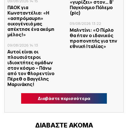
09/08/2026 14:15
«γυρίζει» στον… Β’
ΠΑΟΚ για
Παγκόσμιο Πόλεμο
Κωνσταντέλια: «Η
(pic)
«ασπρόμαυρη»
οικογένειά μας
09/08/2026 13:22
απέκτησε ένα ακόμη
Μαλντίνι: «Ο Πίρλο
μέλος!»
θα ήταν ο ιδανικός
προπονητής για την
09/08/2026 14:13
εθνική Ιταλίας»
Αυτοί είναι οι
πλουσιότεροι
ιδιοκτήτες ομάδων
στον κόσμο – Πάνω
από τον Φλορεντίνο
Πέρεθ ο Βαγγέλης
Μαρινάκης!
Διαβάστε περισσότερα
ΔΙΑΒΑΣΤΕ ΑΚΟΜΑ