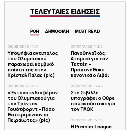
ΤΕΛΕΥΤΑΙΕΣ ΕΙΔΗΣΕΙΣ
ΡΟΗ
ΔΗΜΟΦΙΛΗ
MUST READ
09/08/2026 14:18
09/08/2026 14:02
Υποψήφια αντίπαλος
Παναθηναϊκός:
του Ολυμπιακού
Ατομικό για τον
παραχωρεί κομβικό
Τεττέη –
παίκτη της στην
Προπονήθηκε
Κρίσταλ Πάλας (pic)
κανονικά ο Λιβάι
09/08/2026 14:17
09/08/2026 13:49
«Έντονο ενδιαφέρον
Στη Σεβίλλη
του Ολυμπιακού για
υπογράφει ο Ούρε
τον Τρέντον
που ακούστηκε για
Γουότφορντ – Πόσο
τον ΠΑΟΚ
θα περιμένουν οι
Πειραιώτες» (pic)
09/08/2026 13:36
H Premier League