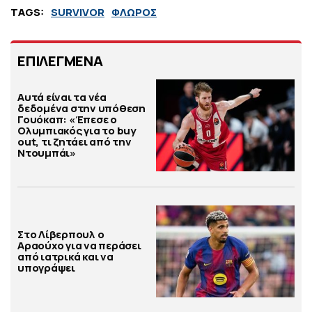
TAGS:
SURVIVOR
ΦΛΩΡΟΣ
ΕΠΙΛΕΓΜΕΝΑ
Αυτά είναι τα νέα
δεδομένα στην υπόθεση
Γουόκαπ: «Έπεσε ο
Ολυμπιακός για το buy
out, τι ζητάει από την
Ντουμπάι»
Στο Λίβερπουλ ο
Αραούχο για να περάσει
από ιατρικά και να
υπογράψει