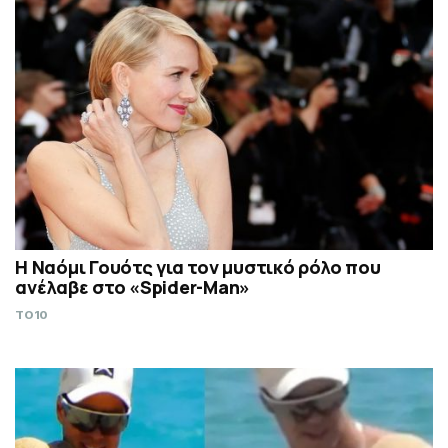
Η Ναόμι Γουότς για τον μυστικό ρόλο που
ανέλαβε στο «Spider-Man»
TO10