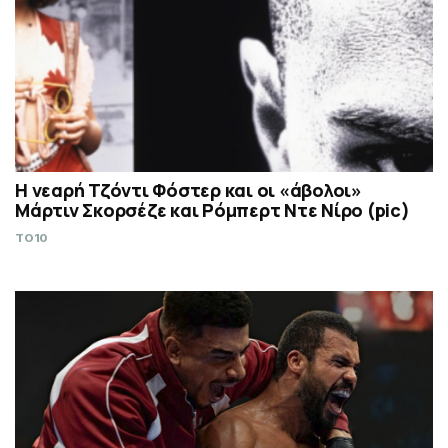
Η νεαρή Τζόντι Φόστερ και οι «άβολοι»
Μάρτιν Σκορσέζε και Ρόμπερτ Ντε Νίρο (pic)
TO10