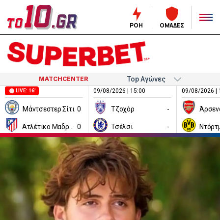
ΡΟΗ
ΟΜΑΔΕΣ
MATCHCENTER
09/08/2026 | 15:00
09/08/2026 | 
LIVE: 16'
Μάντσεστερ Σίτι
0
Τζοχόρ
-
Άρσεν
Ατλέτικο Μαδρίτης
0
Τσέλσι
-
Ντόρτ