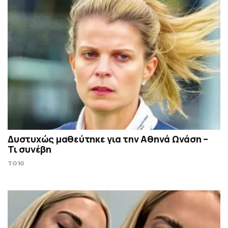
Δυστυχώς μαθεύτηκε για την Αθηνά Ωνάση –
Τι συνέβη
TO10