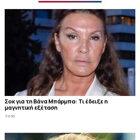
Σoκ για τη Βάνα Μπάρμπα: Τι έδειξε η
μαγνητική εξέταση
TO10