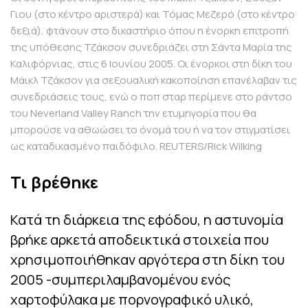
Γιου (στο κέντρο αριστερά) και Τόμας Μεζερό (στο κέντρο
δεξιά), φτάνουν στο δικαστήριο όπου η ένορκη επιτροπή
της υπόθεσης Τζάκσον συνεδριάζει στη Σάντα Μαρία της
Καλιφόρνιας, στις 6 Ιουνίου 2005. Οι ένορκοι στη δίκη του
Μάικλ Τζάκσον για σεξουαλική κακοποίηση επανέλαβαν τις
συνεδριάσεις τους, ενώ ο ποπ σταρ περίμενε στο ράντσο
του Neverland Valley Ranch την ετυμηγορία που θα
μπορούσε να αθωώσει το όνομά του ή να τον στιγματίσει
ως καταδικασμένο παιδόφιλο. REUTERS/Rick Wilking
Τι βρέθηκε
Κατά τη διάρκεια της εφόδου, η αστυνομία
βρήκε αρκετά αποδεικτικά στοιχεία που
χρησιμοποιήθηκαν αργότερα στη δίκη του
2005 -συμπεριλαμβανομένου ενός
χαρτοφύλακα με πορνογραφικό υλικό,