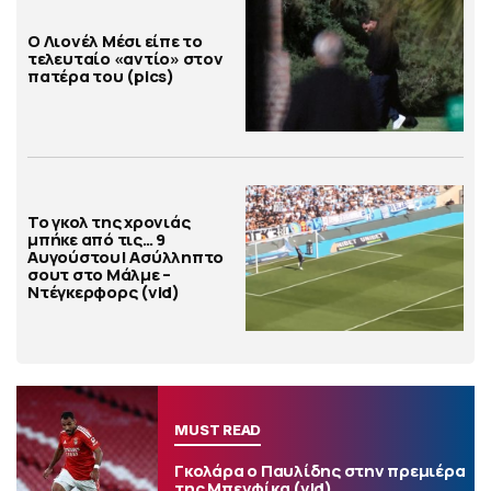
Ο Λιονέλ Μέσι είπε το
τελευταίο «αντίο» στον
πατέρα του (pics)
Το γκολ της χρονιάς
μπήκε από τις… 9
Αυγούστου! Ασύλληπτο
σουτ στο Μάλμε –
Ντέγκερφορς (vid)
MUST READ
Γκολάρα ο Παυλίδης στην πρεμιέρα
της Μπενφίκα (vid)