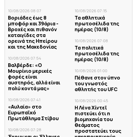
10/08/2026 08:07
10/08/2026 07:15
Βοριάδες έως 8
Τα αθλητικά
μποφόρ και 39άρια -
πρωτοσέλιδα της
Βροχές και πιθανόν
ημέρας (10/8)
καταιγίδες στα
ορεινά της Ηπείρου
10/08/2026 07:08
και της Μακεδονίας
Τα πολιτικά
πρωτοσέλιδα της
10/08/2026 07:54
ημέρας (10/8)
Βαλβέρδε: «Ο
Μουρίνιο μερικές
10/08/2026 01:00
φορές είναι
Πέθανε στον ύπνο
αυστηρός, αλλά είναι
του γνωστός
πολύ κοντά μας»
αθλητής του UFC
10/08/2026 07:41
10/08/2026 00:45
«Αυλαία» στο
Η Λένα Χίντεϊ
Ευρωπαϊκό
πιστεύει ότι η
Πρωτάθλημα Στίβου
βιομηχανία του
θεάματος
10/08/2026 07:28
προστατεύει τους
Έχουν και οι Έλληνες
κακοποιητικούς