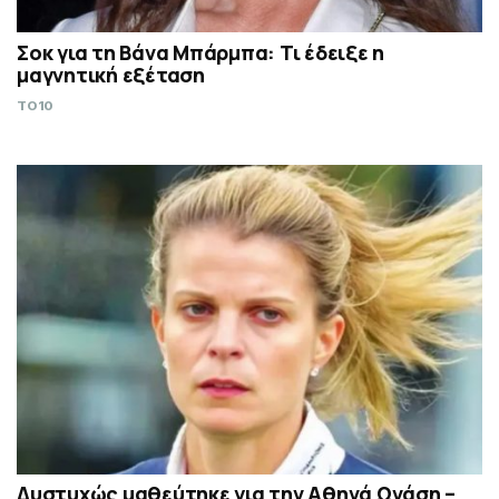
Σoκ για τη Βάνα Μπάρμπα: Τι έδειξε η
μαγνητική εξέταση
TO10
Δυστυχώς μαθεύτηκε για την Αθηνά Ωνάση –