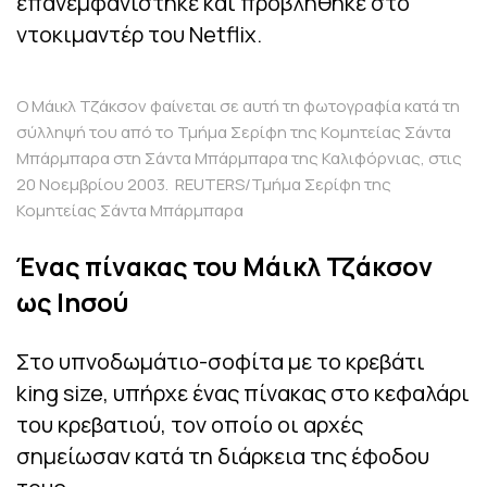
επανεμφανίστηκε και προβλήθηκε στο
ντοκιμαντέρ του Netflix.
Ο Μάικλ Τζάκσον φαίνεται σε αυτή τη φωτογραφία κατά τη
σύλληψή του από το Τμήμα Σερίφη της Κομητείας Σάντα
Μπάρμπαρα στη Σάντα Μπάρμπαρα της Καλιφόρνιας, στις
20 Νοεμβρίου 2003. REUTERS/Τμήμα Σερίφη της
Κομητείας Σάντα Μπάρμπαρα
Ένας πίνακας του Μάικλ Τζάκσον
ως Ιησού
Στο υπνοδωμάτιο-σοφίτα με το κρεβάτι
king size, υπήρχε ένας πίνακας στο κεφαλάρι
του κρεβατιού, τον οποίο οι αρχές
σημείωσαν κατά τη διάρκεια της έφοδου