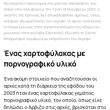
διενήργησε η αστυνομία στο ράντσο «Neverland» του
Μάικλ στην Καλιφόρνια, την Τρίτη 18 Νοεμβρίου 2003. Ο
σκοπός της έρευνας δεν αποκαλύφθηκε αμέσως, όπως
ανέφερε αξιωματούχος του σερίφη. Οι αρχές εκτέλεσαν
ένταλμα έρευνας στην τεράστια κατοικία του 45χρονου
μουσικού στην κοιλάδα Σάντα Ινέζ, έξω από τη Σάντα
Μπάρμπαρα, σύμφωνα με εκπρόσωπο του σερίφη.
Ένας χαρτοφύλακας με
πορνογραφικό υλικό
Ένα ακόμη στοιχείο που αναζητούσαν οι
αρχές κατά τη διάρκεια της εφόδου του
2003 ήταν ένας χαρτοφύλακας γεμάτος
πορνογραφικό υλικό, τον οποίο, όπως είχε
δηλώσει ο Άρβιζο στις αρχές, βρισκόταν στο