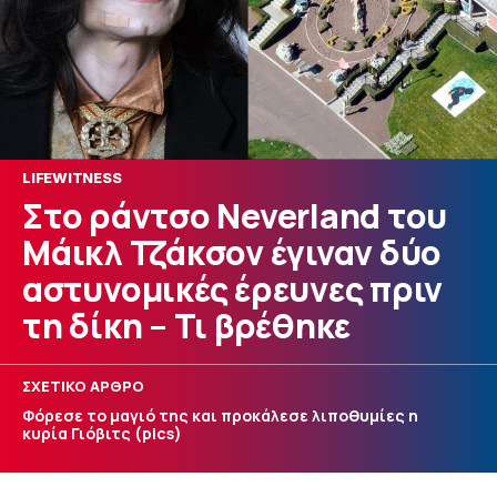
LIFEWITNESS
Στο ράντσο Neverland του
Μάικλ Τζάκσον έγιναν δύο
αστυνομικές έρευνες πριν
τη δίκη – Τι βρέθηκε
ΣΧΕΤΙΚΟ ΑΡΘΡΟ
Φόρεσε το μαγιό της και προκάλεσε λιποθυμίες η
κυρία Γιόβιτς (pics)