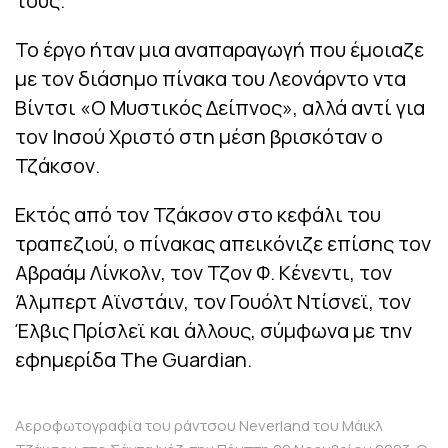
τους.
Το έργο ήταν μια αναπαραγωγή που έμοιαζε
με τον διάσημο πίνακα του Λεονάρντο ντα
Βίντσι «Ο Μυστικός Δείπνος», αλλά αντί για
τον Ιησού Χριστό στη μέση βρισκόταν ο
Τζάκσον.
Εκτός από τον Τζάκσον στο κεφάλι του
τραπεζιού, ο πίνακας απεικόνιζε επίσης τον
Αβραάμ Λίνκολν, τον Τζον Φ. Κένεντι, τον
Άλμπερτ Αϊνστάιν, τον Γουόλτ Ντίσνεϊ, τον
Έλβις Πρίσλεϊ και άλλους, σύμφωνα με την
εφημερίδα The Guardian.
Αεροφωτογραφία του ράντσου Neverland του Μάικλ