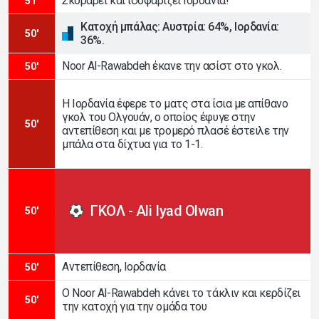
Σκοράρει και ισοφαρίζει Ιορδανία!
51'
Κατοχή μπάλας: Αυστρία: 64%, Ιορδανία:
50'
36%.
Noor Al-Rawabdeh έκανε την ασίστ στο γκολ.
50'
Η Ιορδανία έφερε το ματς στα ίσια με απίθανο
γκολ του Ολγουάν, ο οποίος έφυγε στην
50'
αντεπίθεση και με τρομερό πλασέ έστειλε την
μπάλα στα δίχτυα για το 1-1.
ΓΚΟΛ - Ali Iyad Olwan
50'
Αντεπίθεση, Ιορδανία
50'
Ο Noor Al-Rawabdeh κάνει το τάκλιν και κερδίζει
50'
την κατοχή για την ομάδα του