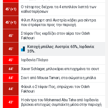
Ο τέταρτος δείχνει τα 4 επιπλέον λεπτά των
45' (+1)
καθυστερήσεων
Φίλιπ Λίνχαρτ από Αυστρία κόβει μια σέντρα
45' (+1)
που στρέφεται προς την περιοχή.
Στέφαν Πος κερδίζει στον αέρα τον Odeh
45'
Fakhouri
Κατοχή μπάλας: Αυστρία: 65%, Ιορδανία:
45'
35%.
Ιορδανία Πλάγιο
45'
Xaver Schlager, μπλοκάρει επιτυχημένα το σουτ
44'
Σουτ από Mousa Tamari, στα σώματα η μπάλα
44'
Φάουλ ο Στέφαν Πος, σπρώχνει τον Odeh
44'
Fakhouri
Η σέντρα του Mohannad Abu Taha από Ιορδανία
43'
βρίσκει επιτυχώς συμπαίκτη μέσα στην περιοχή