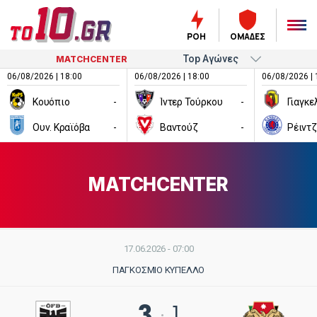
ΡΟΗ
ΟΜΑΔΕΣ
MATCHCENTER
06/08/2026 | 18:00
06/08/2026 | 18:00
06/08/2026 | 
Κουόπιο
-
Ίντερ Τούρκου
-
Ουν. Κραϊόβα
-
Βαντούζ
-
Ρέιντ
MATCHCENTER
17.06.2026 - 07:00
ΠΑΓΚΌΣΜΙΟ ΚΎΠΕΛΛΟ
3
1