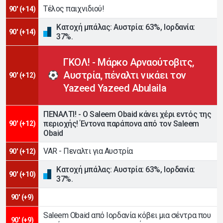
Τέλος παιχνιδιού!
90' (+14)
Κατοχή μπάλας: Αυστρία: 63%, Ιορδανία:
90' (+14)
37%.
ΓΚΟΛ! - Μάρκο Αρναούτοβιτς,
Αυστρία, πέναλτι νικάει τον
90' (+12)
Yazeed Yazeed Abulaila
ΠΕΝΑΛΤΙ! - Ο Saleem Obaid κάνει χέρι εντός της
περιοχής! Έντονα παράπονα από τον Saleem
90' (+12)
Obaid
VAR - Πεναλτι για Αυστρία
90' (+12)
Κατοχή μπάλας: Αυστρία: 63%, Ιορδανία:
90' (+10)
37%.
90' (+9)
Saleem Obaid από Ιορδανία κόβει μια σέντρα που
90' (+9)