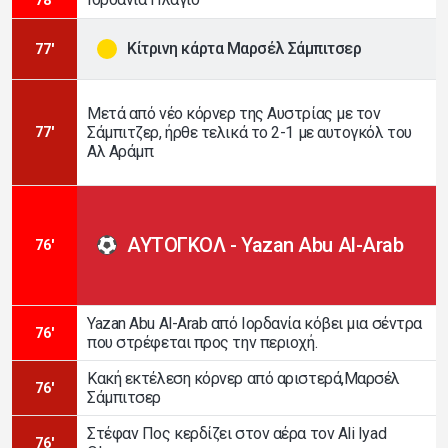
Κίτρινη κάρτα Μαρσέλ Σάμπιτσερ
77'
Μετά από νέο κόρνερ της Αυστρίας με τον
Σάμπιτζερ, ήρθε τελικά το 2-1 με αυτογκόλ του
77'
Αλ Αράμπ
ΑΥΤΟΓΚΟΛ - Yazan Abu Al-Arab
76'
Yazan Abu Al-Arab από Ιορδανία κόβει μια σέντρα
76'
που στρέφεται προς την περιοχή.
Κακή εκτέλεση κόρνερ από αριστερά,Μαρσέλ
76'
Σάμπιτσερ
Στέφαν Πος κερδίζει στον αέρα τον Ali Iyad
76'