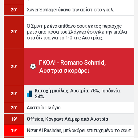
Xaver Schlager έκανε την ασίστ στο γκολ.
20'
Ο Σμιντ με ένα απίθανο σουτ εκτός περιοχής
μετά από πάσα του Σλάγκερ έστειλε την μπάλα
20'
στα δίχτυα για το 1-0 της Αυστρίας.
ΓΚΟΛ! - Romano Schmid,
20'
Αυστρία σκοράρει
Κατοχή μπάλας: Αυστρία: 76%, Ιορδανία:
20'
24%.
Αυστρία Πλάγιο
20'
Offside, Κόνραντ Λάιμερ από Αυστρία
19'
Nizar Al Rashdan, μπλοκάρει επιτυχημένα το σουτ
19'