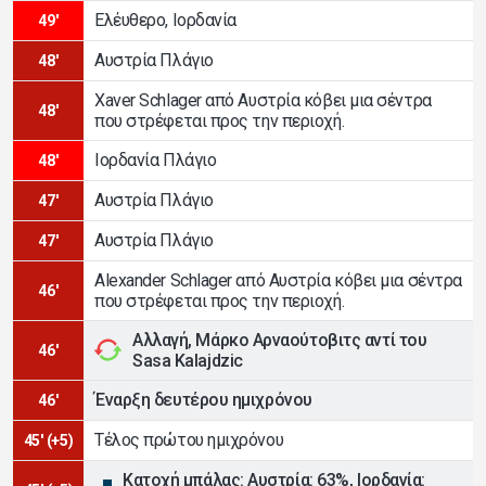
Ελέυθερο, Ιορδανία
49'
Αυστρία Πλάγιο
48'
Xaver Schlager από Αυστρία κόβει μια σέντρα
48'
που στρέφεται προς την περιοχή.
Ιορδανία Πλάγιο
48'
Αυστρία Πλάγιο
47'
Αυστρία Πλάγιο
47'
Alexander Schlager από Αυστρία κόβει μια σέντρα
46'
που στρέφεται προς την περιοχή.
Αλλαγή, Μάρκο Αρναούτοβιτς αντί του
46'
Sasa Kalajdzic
Έναρξη δευτέρου ημιχρόνου
46'
Τέλος πρώτου ημιχρόνου
45' (+5)
Κατοχή μπάλας: Αυστρία: 63%, Ιορδανία: