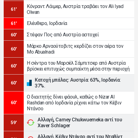
Κόνραντ Λάιμερ, Αυστρία τραβάει τον Ali Iyad
61'
Olwan
Ελέυθερο, Ιορδανία
61'
Στέφαν Πος από Αυστρία αστοχεί
60'
Μάρκο Αρναούτοβιτς κερδίζει στον αέρα τον
60'
Mo Abualnadi
Η σέντρα του Μαρσέλ Σάμπιτσερ από Αυστρία
60'
βρίσκει επιτυχώς συμπαίκτη μέσα στην περιοχή
Κατοχή μπάλας: Αυστρία: 63%, Ιορδανία:
60'
37%.
Ο διαιτητής δίνει φάουλ, καθώς ο Nizar Al
Rashdan από Ιορδανία ρίχνει κάτω τον Κέβιν
60'
Ντάνσο
Αλλαγή, Carney Chukwuemeka αντί του
59'
Xaver Schlager
Αλλαγή, Κέβιν Ντάνσο αντί του Νταβίντ