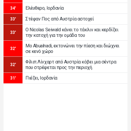
Ελέυθερο, Ιορδανία
34'
Στέφαν Πος από Αυστρία αστοχεί
33'
Ο Nicolas Seiwald κάνει το τάκλιν και κερδίζει
33'
την κατοχή για την ομάδα του
Mo Abualnadi, εκτονώνει την πίεση και διώχνει
32'
σε κενό χώρο
Φίλιπ Λίνχαρτ από Αυστρία κόβει μια σέντρα
32'
που στρέφεται προς την περιοχή.
Πιέζει, Ιορδανία
31'