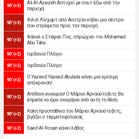
Ali Al-Azaizeh Αστοχεί με σουτ έξω από την
90' (+3)
περιοχή
Φίλιπ Λίνχαρτ από Αυστρία κόβει μια σέντρα
90' (+3)
που στρέφεται προς την περιοχή.
Φάουλ ο Στέφαν Πος, σπρώχνει τον Mohannad
90' (+3)
Abu Taha
Ιορδανία Πλάγιο
90' (+2)
Ιορδανία Πλάγιο
90' (+2)
Ο Yazeed Yazeed Abulaila κάνει μια κρίσιμη
90' (+2)
απόκρουση!
Απίθανη ευκαιρία! Ο Μάρκο Αρναούτοβιτς θα
90' (+2)
έπρεπε να έχει σκοράρει από αυτή τη θέση
Καλή προσπάθεια του Μάρκο Αρναούτοβιτς,
90' (+2)
βγάζει ο τερματοφύλακας
Saed Al-Rosan κάνει λάθος
90' (+2)