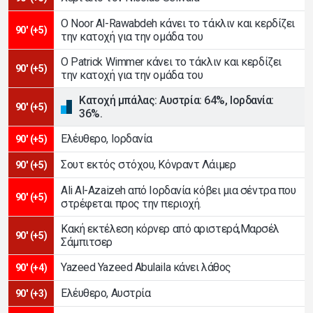
Ο Noor Al-Rawabdeh κάνει το τάκλιν και κερδίζει
90' (+5)
την κατοχή για την ομάδα του
Ο Patrick Wimmer κάνει το τάκλιν και κερδίζει
90' (+5)
την κατοχή για την ομάδα του
Κατοχή μπάλας: Αυστρία: 64%, Ιορδανία:
90' (+5)
36%.
Ελέυθερο, Ιορδανία
90' (+5)
Σουτ εκτός στόχου, Κόνραντ Λάιμερ
90' (+5)
Ali Al-Azaizeh από Ιορδανία κόβει μια σέντρα που
90' (+5)
στρέφεται προς την περιοχή.
Κακή εκτέλεση κόρνερ από αριστερά,Μαρσέλ
90' (+5)
Σάμπιτσερ
Yazeed Yazeed Abulaila κάνει λάθος
90' (+4)
Ελέυθερο, Αυστρία
90' (+3)