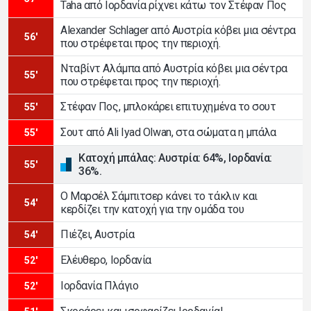
Taha από Ιορδανία ρίχνει κάτω τον Στέφαν Πος
Alexander Schlager από Αυστρία κόβει μια σέντρα
56'
που στρέφεται προς την περιοχή.
Νταβίντ Αλάμπα από Αυστρία κόβει μια σέντρα
55'
που στρέφεται προς την περιοχή.
Στέφαν Πος, μπλοκάρει επιτυχημένα το σουτ
55'
Σουτ από Ali Iyad Olwan, στα σώματα η μπάλα
55'
Κατοχή μπάλας: Αυστρία: 64%, Ιορδανία:
55'
36%.
Ο Μαρσέλ Σάμπιτσερ κάνει το τάκλιν και
54'
κερδίζει την κατοχή για την ομάδα του
Πιέζει, Αυστρία
54'
Ελέυθερο, Ιορδανία
52'
Ιορδανία Πλάγιο
52'