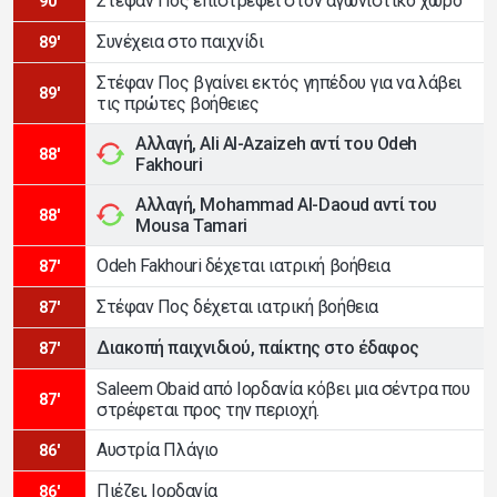
Στέφαν Πος επιστρέφει στον αγωνιστικό χώρο
90'
Συνέχεια στο παιχνίδι
89'
Στέφαν Πος βγαίνει εκτός γηπέδου για να λάβει
89'
τις πρώτες βοήθειες
Αλλαγή, Ali Al-Azaizeh αντί του Odeh
88'
Fakhouri
Αλλαγή, Mohammad Al-Daoud αντί του
88'
Mousa Tamari
Odeh Fakhouri δέχεται ιατρική βοήθεια
87'
Στέφαν Πος δέχεται ιατρική βοήθεια
87'
Διακοπή παιχνιδιού, παίκτης στο έδαφος
87'
Saleem Obaid από Ιορδανία κόβει μια σέντρα που
87'
στρέφεται προς την περιοχή.
Αυστρία Πλάγιο
86'
Πιέζει, Ιορδανία
86'