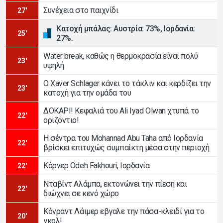
Συνέχεια στο παιχνίδι
27'
Κατοχή μπάλας: Αυστρία: 73%, Ιορδανία:
25'
27%.
Water break, καθώς η θερμοκρασία είναι πολύ
23'
υψηλή
Ο Xaver Schlager κάνει το τάκλιν και κερδίζει την
23'
κατοχή για την ομάδα του
ΔΟΚΑΡΙ! Κεφαλιά του Ali Iyad Olwan χτυπά το
22'
οριζόντιο!
Η σέντρα του Mohannad Abu Taha από Ιορδανία
22'
βρίσκει επιτυχώς συμπαίκτη μέσα στην περιοχή
Κόρνερ Odeh Fakhouri, Ιορδανία
22'
Νταβίντ Αλάμπα, εκτονώνει την πίεση και
22'
διώχνει σε κενό χώρο
Κόνραντ Λάιμερ εβγαλε την πάσα-κλειδί για το
20'
γκολ!