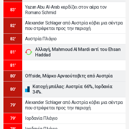
Yazan Abu Al-Arab κερδίζει στον αέρα τον
83'
Romano Schmid
Alexander Schlager από Αυστρία κόβει μια σέντρα
82'
που στρέφεται προς την περιοχή.
Αυστρία Πλάγιο
82'
Αλλαγή, Mahmoud Al Mardi αντί του Ehsan
81'
Haddad
81'
Offside, Μάρκο Αρναούτοβιτς από Αυστρία
80'
Κατοχή μπάλας: Αυστρία: 66%, Ιορδανία:
80'
34%.
Alexander Schlager από Αυστρία κόβει μια σέντρα
79'
που στρέφεται προς την περιοχή.
Ιορδανία Πλάγιο
79'
Ιορδανία Πλάγιο
78'