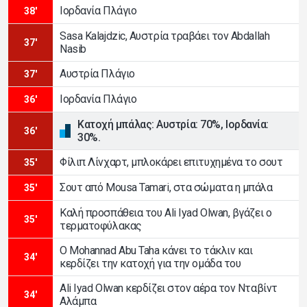
Ιορδανία Πλάγιο
38'
Sasa Kalajdzic, Αυστρία τραβάει τον Abdallah
37'
Nasib
Αυστρία Πλάγιο
37'
Ιορδανία Πλάγιο
36'
Κατοχή μπάλας: Αυστρία: 70%, Ιορδανία:
36'
30%.
Φίλιπ Λίνχαρτ, μπλοκάρει επιτυχημένα το σουτ
35'
Σουτ από Mousa Tamari, στα σώματα η μπάλα
35'
Καλή προσπάθεια του Ali Iyad Olwan, βγάζει ο
35'
τερματοφύλακας
Ο Mohannad Abu Taha κάνει το τάκλιν και
34'
κερδίζει την κατοχή για την ομάδα του
Ali Iyad Olwan κερδίζει στον αέρα τον Νταβίντ
34'
Αλάμπα