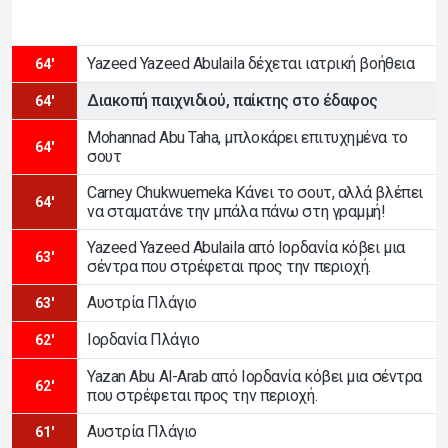
Yazeed Yazeed Abulaila δέχεται ιατρική βοήθεια
64'
Διακοπή παιχνιδιού, παίκτης στο έδαφος
64'
Mohannad Abu Taha, μπλοκάρει επιτυχημένα το
64'
σουτ
Carney Chukwuemeka Κάνει το σουτ, αλλά βλέπει
64'
να σταματάνε την μπάλα πάνω στη γραμμή!
Yazeed Yazeed Abulaila από Ιορδανία κόβει μια
63'
σέντρα που στρέφεται προς την περιοχή.
Αυστρία Πλάγιο
63'
Ιορδανία Πλάγιο
62'
Yazan Abu Al-Arab από Ιορδανία κόβει μια σέντρα
62'
που στρέφεται προς την περιοχή.
Αυστρία Πλάγιο
61'