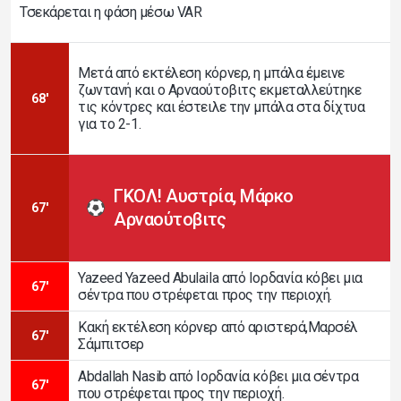
Τσεκάρεται η φάση μέσω VAR
Μετά από εκτέλεση κόρνερ, η μπάλα έμεινε
ζωντανή και ο Αρναούτοβιτς εκμεταλλεύτηκε
68'
τις κόντρες και έστειλε την μπάλα στα δίχτυα
για το 2-1.
ΓΚΟΛ! Αυστρία, Μάρκο
67'
Αρναούτοβιτς
Yazeed Yazeed Abulaila από Ιορδανία κόβει μια
67'
σέντρα που στρέφεται προς την περιοχή.
Κακή εκτέλεση κόρνερ από αριστερά,Μαρσέλ
67'
Σάμπιτσερ
Abdallah Nasib από Ιορδανία κόβει μια σέντρα
67'
που στρέφεται προς την περιοχή.