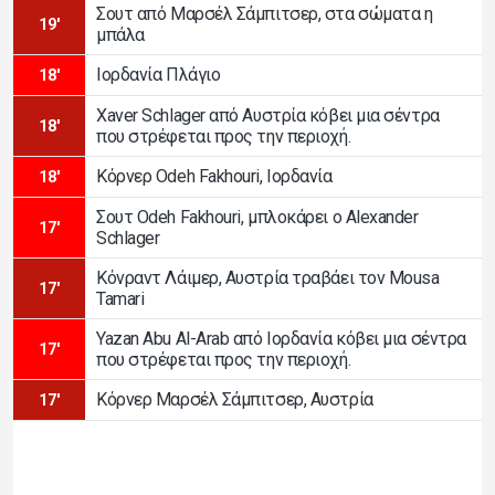
Σουτ από Μαρσέλ Σάμπιτσερ, στα σώματα η
19'
μπάλα
Ιορδανία Πλάγιο
18'
Xaver Schlager από Αυστρία κόβει μια σέντρα
18'
που στρέφεται προς την περιοχή.
Κόρνερ Odeh Fakhouri, Ιορδανία
18'
Σουτ Odeh Fakhouri, μπλοκάρει ο Alexander
17'
Schlager
Κόνραντ Λάιμερ, Αυστρία τραβάει τον Mousa
17'
Tamari
Yazan Abu Al-Arab από Ιορδανία κόβει μια σέντρα
17'
που στρέφεται προς την περιοχή.
Κόρνερ Μαρσέλ Σάμπιτσερ, Αυστρία
17'