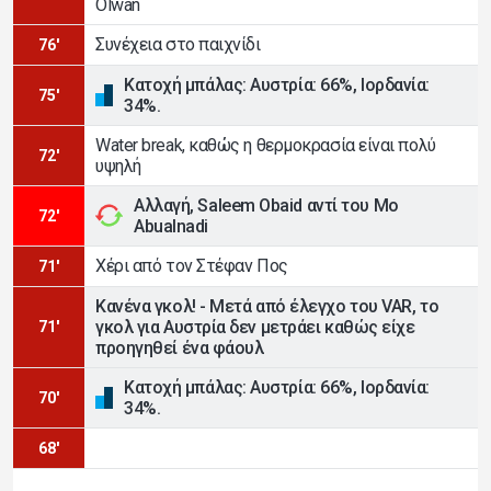
Olwan
Συνέχεια στο παιχνίδι
76'
Κατοχή μπάλας: Αυστρία: 66%, Ιορδανία:
75'
34%.
Water break, καθώς η θερμοκρασία είναι πολύ
72'
υψηλή
Αλλαγή, Saleem Obaid αντί του Mo
72'
Abualnadi
Χέρι από τον Στέφαν Πος
71'
Κανένα γκολ! - Μετά από έλεγχο του VAR, το
γκολ για Αυστρία δεν μετράει καθώς είχε
71'
προηγηθεί ένα φάουλ
Κατοχή μπάλας: Αυστρία: 66%, Ιορδανία:
70'
34%.
68'