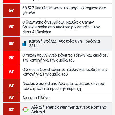
68.527 θεατές έδωσαν το «παρών» σήμερα στο
86'
γήπεδο
Ο διαιτητής δίνει φάουλ, καθώς ο Carney
Chukwuemeka από Αυστρία ρίχνει κάτω τον
85'
Nizar Al Rashdan
Κατοχή μπάλας: Αυστρία: 67%, Ιορδανία:
85'
33%.
Ο Yazan Abu Al-Arab κάνει το τάκλιν και κερδίζει
85'
την κατοχή για την ομάδα του
Ο Saleem Obaid κάνει το τάκλιν και κερδίζει την
84'
κατοχή για την ομάδα του
Nicolas Seiwald από Αυστρία κόβει μια σέντρα
84'
που στρέφεται προς την περιοχή.
Αυστρία Πλάγιο
83'
Αλλαγή, Patrick Wimmer αντί του Romano
83'
Schmid