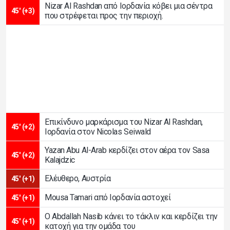
Nizar Al Rashdan από Ιορδανία κόβει μια σέντρα
45' (+3)
που στρέφεται προς την περιοχή.
Επικίνδυνο μαρκάρισμα του Nizar Al Rashdan,
45' (+2)
Ιορδανία στον Nicolas Seiwald
Yazan Abu Al-Arab κερδίζει στον αέρα τον Sasa
45' (+2)
Kalajdzic
Ελέυθερο, Αυστρία
45' (+1)
Mousa Tamari από Ιορδανία αστοχεί
45' (+1)
Ο Abdallah Nasib κάνει το τάκλιν και κερδίζει την
45' (+1)
κατοχή για την ομάδα του