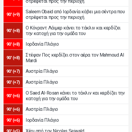
στρέφεται προς την περιοχή.
Saleem Obaid από Ιορδανία κόβει μια σέντρα που
90' (+9)
στρέφεται προς την περιοχή.
Ο Κόνραντ Λάιμερ κάνει το τάκλιν και κερδίζει
90' (+8)
την κατοχή για την ομάδα του
Ιορδανία Πλάγιο
90' (+8)
Στέφαν Πος κερδίζει στον αέρα τον Mahmoud Al
90' (+8)
Mardi
Αυστρία Πλάγιο
90' (+7)
Αυστρία Πλάγιο
90' (+7)
Ο Saed Al-Rosan κάνει το τάκλιν και κερδίζει την
90' (+6)
κατοχή για την ομάδα του
Αυστρία Πλάγιο
90' (+6)
Ιορδανία Πλάγιο
90' (+6)
Χέρι από τον Nicolas Seiwald
90' (+5)