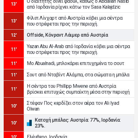
Ο διαιτητής δίνει φάουλ, καθώς ο Abdallah Nasib
13'
από Ιορδανία ρίχνει κάτω τον Sasa Kalajdzic
Φίλιπ Λίνχαρτ από Αυστρία κόβει μια σέντρα
13'
που στρέφεται προς την περιοχή.
Offside, Κόνραντ Λάιμερ από Αυστρία
12'
Yazan Abu Al-Arab από Ιορδανία κόβει μια σέντρα
11'
που στρέφεται προς την περιοχή.
Mo Abualnadi, μπλοκάρει επιτυχημένα το σουτ
11'
Σουτ από Νταβίντ Αλάμπα, στα σώματα η μπάλα
11'
Η σέντρα του Phillipp Mwene από Αυστρία
11'
βρίσκει επιτυχώς συμπαίκτη μέσα στην περιοχή
Στέφαν Πος κερδίζει στον αέρα τον Ali Iyad
10'
Olwan
Κατοχή μπάλας: Αυστρία: 77%, Ιορδανία:
10'
23%.
Ελέυθερο, Ιορδανία
10'