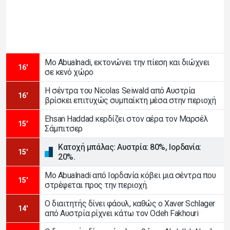
Mo Abualnadi, εκτονώνει την πίεση και διώχνει
16'
σε κενό χώρο
Η σέντρα του Nicolas Seiwald από Αυστρία
16'
βρίσκει επιτυχώς συμπαίκτη μέσα στην περιοχή
Ehsan Haddad κερδίζει στον αέρα τον Μαρσέλ
15'
Σάμπιτσερ
Κατοχή μπάλας: Αυστρία: 80%, Ιορδανία:
15'
20%.
Mo Abualnadi από Ιορδανία κόβει μια σέντρα που
15'
στρέφεται προς την περιοχή.
Ο διαιτητής δίνει φάουλ, καθώς ο Xaver Schlager
14'
από Αυστρία ρίχνει κάτω τον Odeh Fakhouri