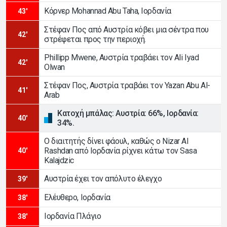
Κόρνερ Mohannad Abu Taha, Ιορδανία
43'
Στέφαν Πος από Αυστρία κόβει μια σέντρα που
42'
στρέφεται προς την περιοχή.
Phillipp Mwene, Αυστρία τραβάει τον Ali Iyad
42'
Olwan
Στέφαν Πος, Αυστρία τραβάει τον Yazan Abu Al-
41'
Arab
Κατοχή μπάλας: Αυστρία: 66%, Ιορδανία:
40'
34%.
Ο διαιτητής δίνει φάουλ, καθώς ο Nizar Al
Rashdan από Ιορδανία ρίχνει κάτω τον Sasa
40'
Kalajdzic
Αυστρία έχει τον απόλυτο έλεγχο
39'
Ελέυθερο, Ιορδανία
38'
Ιορδανία Πλάγιο
38'