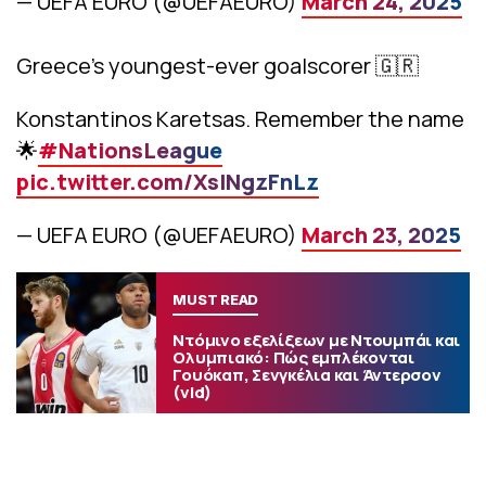
— UEFA EURO (@UEFAEURO)
March 24, 2025
Greece’s youngest-ever goalscorer 🇬🇷
Konstantinos Karetsas. Remember the name
🌟
#NationsLeague
pic.twitter.com/XslNgzFnLz
— UEFA EURO (@UEFAEURO)
March 23, 2025
MUST READ
Ντόμινο εξελίξεων με Ντουμπάι και
Ολυμπιακό: Πώς εμπλέκονται
Γουόκαπ, Σενγκέλια και Άντερσον
(vid)