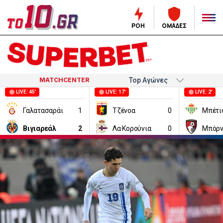
ΡΟΗ
ΟΜΑΔΕΣ
MATCHCENTER
LIVE: 45'
LIVE: 17'
LIVE: 2'
Γαλατασαράι
1
Τζένοα
0
Μπέτι
Βιγιαρεάλ
2
Λα Κορούνια
0
Μπόρν