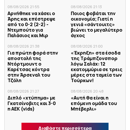
08/08/2026 21:55
08/08/2026 21:13
Αρνήθηκε να χάσει ο
Ποιος φοβάται την
Άρης και επέστρεψε
οικονομία; Γιατί η
από το 0-2 (2-2) -
γενιά «σάντουιτς»
Ντεμπούτο για
βιώνει το μεγαλύτερο
Παλάσιος και Μιρ
άγχος
08/08/2026 21:38
08/08/2026 21:00
Για πρώτη φορά στην
«Έκρηξη» στα έσοδα
αποστολή της
της Τράμπζονσπορ
Ντόρτμουντ ο
λόγω Σαλάχ: 12
Καρέτσας κόντρα
εκατομμύρια σε τρεις
στην Άρσεναλ του
μέρες στα ταμεία των
Τζόλη
Τούρκων!
08/08/2026 21:27
08/08/2026 20:48
Διπλό «χτύπημα» με
«Αυτή θα είναι η
Γκατσίνοβιτς και 3-0
επόμενη ομάδα του
η ΑΕΚ (vids)
Μπέβερλι»
Διαβάστε περισσότερα