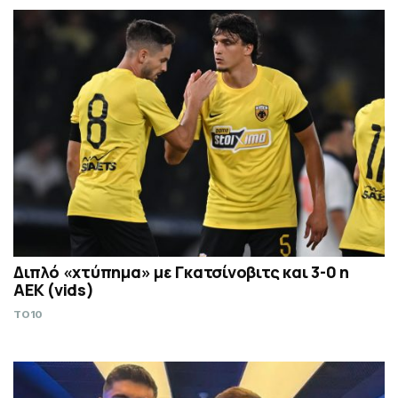
Διπλό «χτύπημα» με Γκατσίνοβιτς και 3-0 η
ΑΕΚ (vids)
TO10