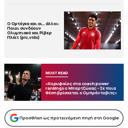
Ο Ορτέγκα και οι… άλλοι:
Ποιοι συνδέουν
Ολυμπιακό και Ρίβερ
Πλέιτ (pic,vids)
MUST READ
«Κορυφαίος στα coach power
rankings ο Μπαρτζώκας – Σε ποια
θέση βρίσκεται ο Ομπράντοβιτς»
Προσθήκη ως προτεινόμενη πηγή στη Google