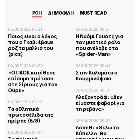
ΡΟΗ
ΔΗΜΟΦΙΛΗ
MUST READ
06/08/2026 07:41
06/08/2026 00:54
Ποιος είναι ο λόγος
Η Ναόμι Γουότς για
που ο Γκάβι έβαψε
τον μυστικό ρόλο
ροζ τα μαλλιά του
που ανέλαβε στο
(pics)
«Spider-Man»
06/08/2026 07:28
06/08/2026 00:41
«Ο ΠΑΟΚ κατέθεσε
Στην Καλαμάτα ο
επίσημη πρόταση
Κουρμινόφσκι
στη Σίριους για τον
Ούρε»
06/08/2026 00:34
Αλεξαντρόφ: «Δεν
06/08/2026 07:15
είμαστε φαβορί για
Τα αθλητικά
τη ρεβάνς»
πρωτοσέλιδα της
ημέρας (6/8)
06/08/2026 00:28
Λόπεθ: «Θέλω το
06/08/2026 07:07
Κύπελλο, θα