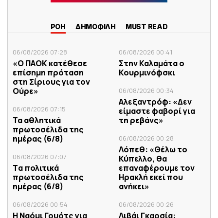
ΡΟΗ
ΔΗΜΟΦΙΛΗ
MUST READ
06/08/2026 07:28
06/08/2026 00:41
«Ο ΠΑΟΚ κατέθεσε
Στην Καλαμάτα ο
επίσημη πρόταση
Κουρμινόφσκι
στη Σίριους για τον
Ούρε»
06/08/2026 00:34
Αλεξαντρόφ: «Δεν
06/08/2026 07:15
είμαστε φαβορί για
Τα αθλητικά
τη ρεβάνς»
πρωτοσέλιδα της
ημέρας (6/8)
06/08/2026 00:28
Λόπεθ: «Θέλω το
06/08/2026 07:07
Κύπελλο, θα
Tα πολιτικά
επαναφέρουμε τον
πρωτοσέλιδα της
Ηρακλή εκεί που
ημέρας (6/8)
ανήκει»
06/08/2026 00:54
06/08/2026 00:26
Η Ναόμι Γουότς για
Λιβάι Γκαρσία: