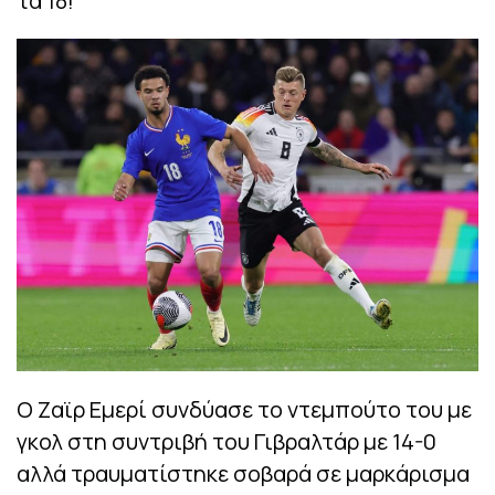
τα 18!
Ο Ζαϊρ Εμερί συνδύασε το ντεμπούτο του με
γκολ στη συντριβή του Γιβραλτάρ με 14-0
αλλά τραυματίστηκε σοβαρά σε μαρκάρισμα