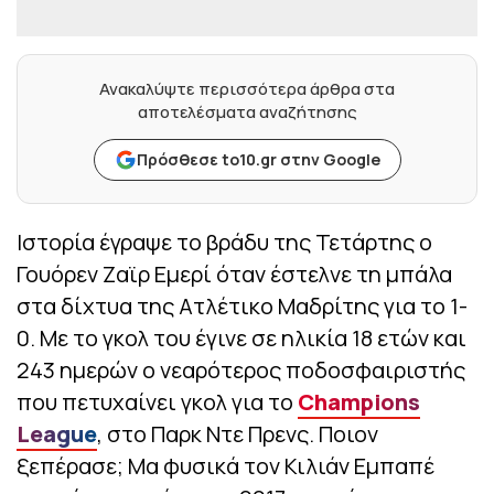
Ανακαλύψτε περισσότερα άρθρα στα
αποτελέσματα αναζήτησης
Πρόσθεσε to10.gr στην Google
Ιστορία έγραψε το βράδυ της Τετάρτης ο
Γουόρεν Ζαϊρ Εμερί όταν έστελνε τη μπάλα
στα δίχτυα της Ατλέτικο Μαδρίτης για το 1-
0. Με το γκολ του έγινε σε ηλικία 18 ετών και
243 ημερών ο νεαρότερος ποδοσφαιριστής
που πετυχαίνει γκολ για το
Champions
League
, στο Παρκ Ντε Πρενς. Ποιον
ξεπέρασε; Μα φυσικά τον Κιλιάν Εμπαπέ