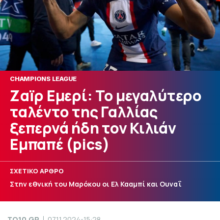
CHAMPIONS LEAGUE
Zαïρ Εμερί: Το μεγαλύτερο
ταλέντο της Γαλλίας
ξεπερνά ήδη τον Κιλιάν
Εμπαπέ (pics)
ΣΧΕΤΙΚΟ ΑΡΘΡΟ
Στην εθνική του Μαρόκου οι Ελ Κααμπί και Ουναΐ
TO10.GR
07.11.2024-15:28