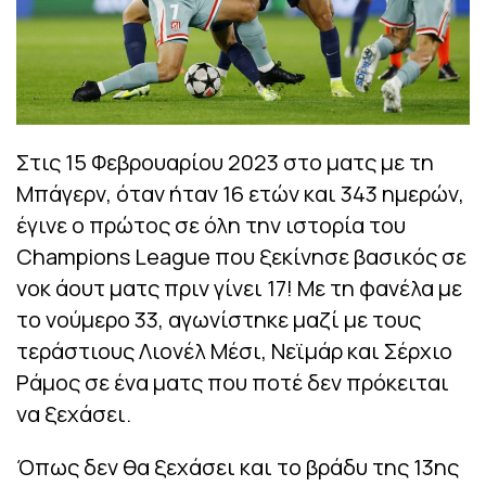
Στις 15 Φεβρουαρίου 2023 στο ματς με τη
Μπάγερν, όταν ήταν 16 ετών και 343 ημερών,
έγινε ο πρώτος σε όλη την ιστορία του
Champions League που ξεκίνησε βασικός σε
νοκ άουτ ματς πριν γίνει 17! Με τη φανέλα με
το νούμερο 33, αγωνίστηκε μαζί με τους
τεράστιους Λιονέλ Μέσι, Νεϊμάρ και Σέρχιο
Ράμος σε ένα ματς που ποτέ δεν πρόκειται
να ξεχάσει.
Όπως δεν θα ξεχάσει και το βράδυ της 13ης