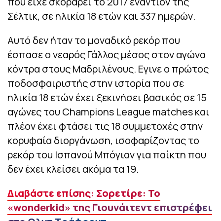
που είχε σκοράρει το 2017 εναντίον της
Σέλτικ, σε ηλικία 18 ετών και 337 ημερών.
Αυτό δεν ήταν το μοναδικό ρεκόρ που
έσπασε ο νεαρός Γάλλος μέσος στον αγώνα
κόντρα στους Μαδριλένους. Εγινε ο πρώτος
ποδοσφαιριστής στην ιστορία που σε
ηλικία 18 ετών έχει ξεκινήσει βασικός σε 15
αγώνες του Champions League matches και
πλέον έχει φτάσει τις 18 συμμετοχές στην
κορυφαία διοργάνωση, ισοφαρίζοντας το
ρεκόρ του Ισπανού Μπόγιαν για παίκτη που
δεν έχει κλείσει ακόμα τα 19.
Διαβάστε επίσης: Σορετίρε: Το
«wonderkid» της Γιουνάιτεντ επιστρέφει