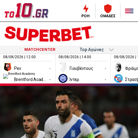
ΡΟΗ
ΟΜΑΔΕΣ
MATCHCENTER
08/08/2026 | 12:00
08/08/2026 | 14:00
08/08/2026 | 
Ρεν
-
Γιουβέντους
-
Φράιμ
Brentford Academy
-
Ιντερ
-
Στρασ