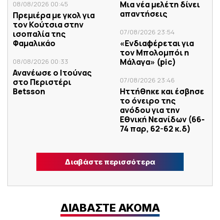
Μια νέα μελέτη δίνει
08/08/2026 00:45
απαντήσεις
Πρεμιέρα με γκολ για
τον Κούτσια στην
07/08/2026 23:54
ισοπαλία της
Φαμαλικάο
«Ενδιαφέρεται για
τον Μπολομπόι η
Μάλαγα» (pic)
08/08/2026 00:33
Ανανέωσε ο Ιτούνας
07/08/2026 23:46
στο Περιστέρι
Betsson
Ηττήθηκε και έσβησε
το όνειρο της
ανόδου για την
Εθνική Νεανίδων (66-
74 παρ, 62-62 κ.δ)
Διαβάστε περισσότερα
ΔΙΑΒΑΣΤΕ ΑΚΟΜΑ