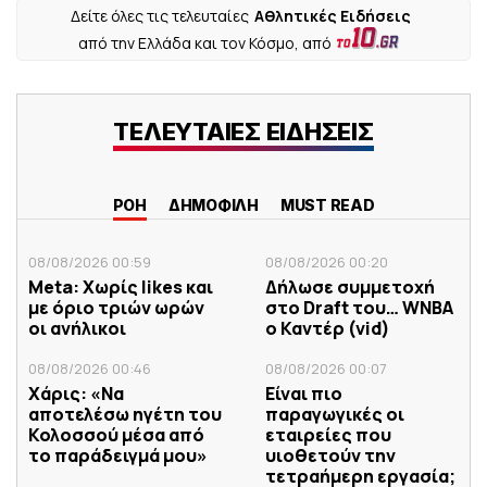
Δείτε όλες τις τελευταίες
Αθλητικές Ειδήσεις
από την Ελλάδα και τον Κόσμο, από
ΤΕΛΕΥΤΑΙΕΣ ΕΙΔΗΣΕΙΣ
ΡΟΗ
ΔΗΜΟΦΙΛΗ
MUST READ
08/08/2026 00:59
08/08/2026 00:20
Meta: Χωρίς likes και
Δήλωσε συμμετοχή
με όριο τριών ωρών
στο Draft του… WNBA
οι ανήλικοι
ο Καντέρ (vid)
08/08/2026 00:46
08/08/2026 00:07
Χάρις: «Να
Είναι πιο
αποτελέσω ηγέτη του
παραγωγικές οι
Κολοσσού μέσα από
εταιρείες που
το παράδειγμά μου»
υιοθετούν την
τετραήμερη εργασία;