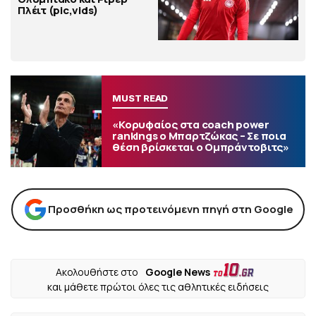
Πλέιτ (pic,vids)
MUST READ
«Κορυφαίος στα coach power
rankings ο Μπαρτζώκας – Σε ποια
θέση βρίσκεται ο Ομπράντοβιτς»
Προσθήκη ως προτεινόμενη πηγή στη Google
Ακολουθήστε στο
Google News
και μάθετε πρώτοι όλες τις αθλητικές ειδήσεις