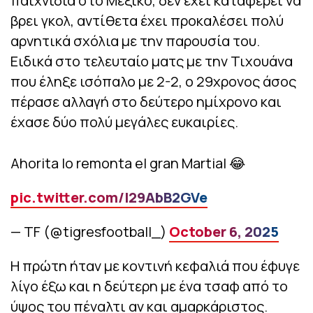
παιχνίδια στο Μεξικό, δεν έχει καταφέρει να
βρει γκολ, αντίθετα έχει προκαλέσει πολύ
αρνητικά σχόλια με την παρουσία του.
Ειδικά στο τελευταίο ματς με την Τιχουάνα
που έληξε ισόπαλο με 2-2, ο 29χρονος άσος
πέρασε αλλαγή στο δεύτερο ημίχρονο και
έχασε δύο πολύ μεγάλες ευκαιρίες.
Ahorita lo remonta el gran Martial 😂
pic.twitter.com/l29AbB2GVe
— TF (@tigresfootball_)
October 6, 2025
Η πρώτη ήταν με κοντινή κεφαλιά που έφυγε
λίγο έξω και η δεύτερη με ένα τσαφ από το
ύψος του πέναλτι αν και αμαρκάριστος.