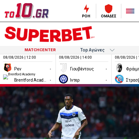
ΡΟΗ
ΟΜΑΔΕΣ
MATCHCENTER
08/08/2026 | 12:00
08/08/2026 | 14:00
08/08/2026 | 
Ρεν
-
Γιουβέντους
-
Φράιμ
Brentford Academy
-
Ιντερ
-
Στρασ