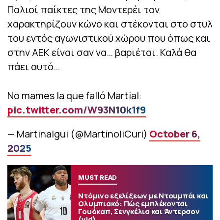
Παλιοί παίκτες της Μοντερέι τον
χαρακτηρίζουν κώνο και στέκονται στο στυλ
του εντός αγωνιστικού χώρου που όπως και
στην ΑΕΚ είναι σαν να… βαριέται. Καλά θα
πάει αυτό…
No mames la que falló Martial:
pic.twitter.com/W93N10k1f9
— Martinalgui (@MartinoliCuri)
October 6,
2025
MUST READ
Ντόμινο εξελίξεων με Ντουμπάι και
Ολυμπιακό: Πώς εμπλέκονται
Γουόκαπ, Σενγκέλια και Άντερσον
(vid)