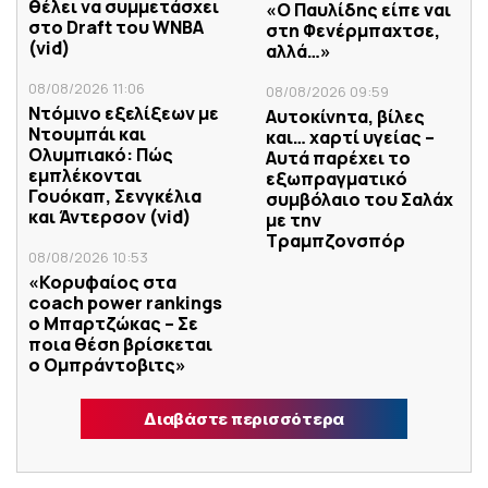
θέλει να συμμετάσχει
«Ο Παυλίδης είπε ναι
στο Draft του WNBA
στη Φενέρμπαχτσε,
(vid)
αλλά…»
08/08/2026 11:06
08/08/2026 09:59
Ντόμινο εξελίξεων με
Αυτοκίνητα, βίλες
Ντουμπάι και
και… χαρτί υγείας –
Ολυμπιακό: Πώς
Αυτά παρέχει το
εμπλέκονται
εξωπραγματικό
Γουόκαπ, Σενγκέλια
συμβόλαιο του Σαλάχ
και Άντερσον (vid)
με την
Τραμπζονσπόρ
08/08/2026 10:53
«Κορυφαίος στα
coach power rankings
ο Μπαρτζώκας – Σε
ποια θέση βρίσκεται
ο Ομπράντοβιτς»
Διαβάστε περισσότερα