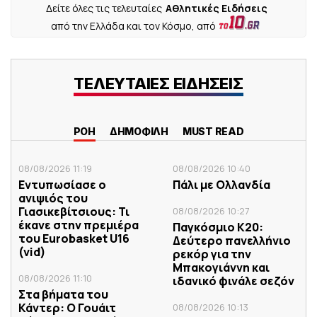
Δείτε όλες τις τελευταίες
Αθλητικές Ειδήσεις
από την Ελλάδα και τον Κόσμο, από
ΤΕΛΕΥΤΑΙΕΣ ΕΙΔΗΣΕΙΣ
ΡΟΗ
ΔΗΜΟΦΙΛΗ
MUST READ
08/08/2026 11:19
08/08/2026 10:40
Εντυπωσίασε ο
Πάλι με Ολλανδία
ανιψιός του
Γιασικεβίτσιους: Τι
08/08/2026 10:27
έκανε στην πρεμιέρα
Παγκόσμιο Κ20:
του Eurobasket U16
Δεύτερο πανελλήνιο
(vid)
ρεκόρ για την
Μπακογιάννη και
08/08/2026 11:10
ιδανικό φινάλε σεζόν
Στα βήματα του
Κάντερ: Ο Γουάιτ
08/08/2026 10:13