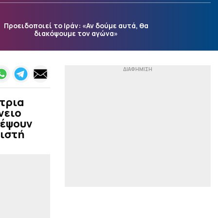
Μια νέα μελέτη δίνει
απαντήσεις
Προειδοποιεί το Ιράν: «Αν δούμε αυτά, θα
|
ACB
23:54
διακόψουμε τον αγώνα»
«Ενδιαφέρεται για τον
Μπολομπόι η Μάλαγα»
(pic)
|
ΕΘΝΙΚΕΣ ΟΜΑΔΕΣ
23:46
Ηττήθηκε και έσβησε το
όνειρο της ανόδου για
ήτρια
την Εθνική Νεανίδων (66-
νειο
74 παρ, 62-62 κ.δ)
λέψουν
μιστή
|
STOIXIMAN BASKET LEAGUE
23:41
Μοκόκα: «Θέλουμε να
χτίσουμε κάτι μεγάλο
στον Άρη»
|
ΣΤΙΒΟΣ
23:28
Μπέρμιγχαμ 26: Το
πρόγραμμα με τις
ελληνικές συμμετοχές