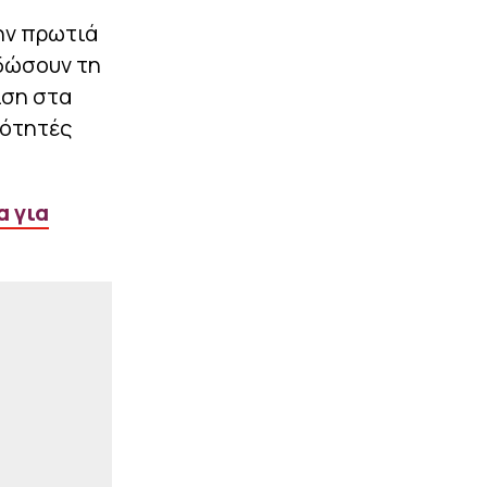
|
EUROLEAGUE
22:48
ην πρωτιά
Κούζμιτς: «Έκανε την
διαφορά ο Διαμαντίδης –
 δώσουν τη
Τι χέρι είχε ο Φώτσης»
ιση στα
νότητές
ΠΕΡΙΣΣΟΤΕΡΑ
α για