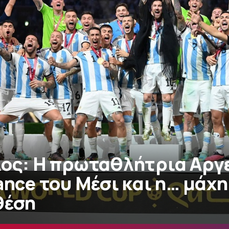
λος: H πρωταθλήτρια Αργε
ance του Μέσι και η… μάχη
θέση