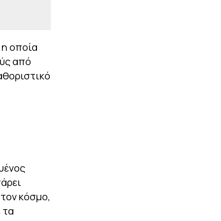
 η οποία
ούς από
αθοριστικό
υένος
πάρει
στον κόσμο,
 τα