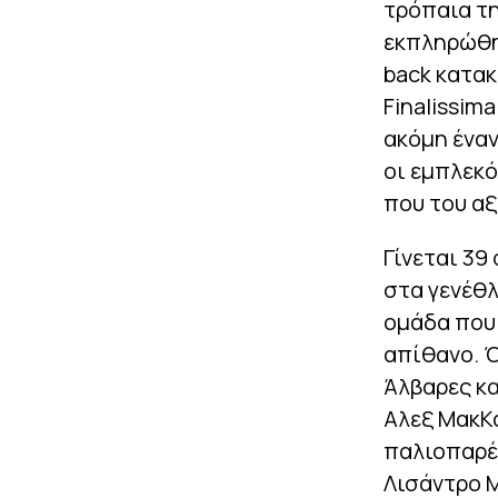
τρόπαια τη
εκπληρώθη
back κατακ
Finalissim
ακόμη έναν
οι εμπλεκό
που του αξ
Γίνεται 39 
στα γενέθλ
ομάδα που 
απίθανο. Ό
Άλβαρες κα
Αλεξ ΜακΚά
παλιοπαρέα
Λισάντρο Μ