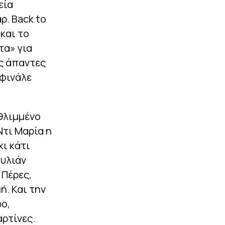
εία
. Back to
και το
τα» για
ως άπαντες
 φινάλε
 θλιμμένο
Ντι Μαρία η
ι κάτι
ουλιάν
 Πέρες,
ή. Και την
ο,
ρτίνες.