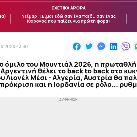
ΣΧΕΤΙΚΑ ΑΡΘΡΑ
id)
Νεϊμάρ: «Είμαι εδώ σαν ένα παιδί, σαν ένας
18χρονος που παίζει για πρώτη φορά»
06.2026-13:30
ο όμιλο του Μουντιάλ 2026, η πρωταθλ
Αργεντινή θέλει το back to back στο κύκ
υ Λιονέλ Μέσι - Αλγερία, Αυστρία θα πα
 πρόκριση και η Ιορδανία σε ρόλο... ρυθ