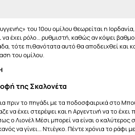
γγενής» του 10ου ομίλου θεωρείται η Ιορδανία,
 να έχει ρόλο… ρυθμιστή, καθώς αν κόψει βαθμ
δα, τότε πιθανότατα αυτό θα αποδειχθεί και κ
βαση του ομίλου.
Η
ροφή της Σκαλονέτα
ια πριν το πηγάδι με τα ποδοσφαιρικά στο Μπο
αζε να έχει στερέψει και η Αργεντινή να το έχει 
ς ο Λιονέλ Μέσι μπορεί να είναι ο καλύτερος 
κανός να γίνει… Ντιέγκο. Πέντε χρόνια το ράφι με