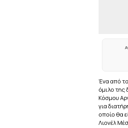
Α
Ένα από τ
όμιλο της 
Κόσμου Αργ
για διατήρ
οποίο θα ε
Λιονέλ Μέσ