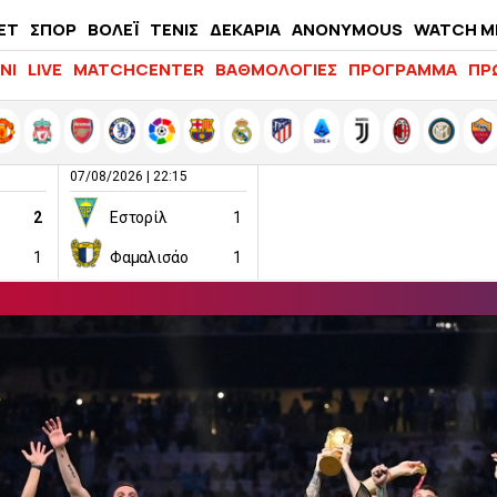
ΕΤ
ΣΠΟΡ
ΒΟΛΕΪ
ΤΕΝΙΣ
ΔΕΚΑΡΙΑ
ANONYMOUS
WATCH M
LIFEWITNESS
ΝΙ
LIVE
MATCHCENTER
ΒΑΘΜΟΛΟΓΙΕΣ
ΠΡΟΓΡΑΜΜΑ
ΠΡ
07/08/2026 | 22:15
2
Εστορίλ
1
1
Φαμαλισάο
1