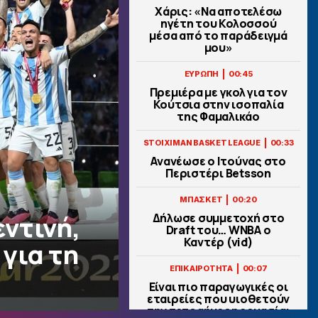
Χάρις: «Να αποτελέσω
ηγέτη του Κολοσσού
μέσα από το παράδειγμά
μου»
|
ΕΥΡΩΠΗ
00:45
Πρεμιέρα με γκολ για τον
Κούτσια στην ισοπαλία
της Φαμαλικάο
|
STOIXIMAN BASKET LEAGUE
00:33
Ανανέωσε ο Ιτούνας στο
Περιστέρι Betsson
|
ΜΠΑΣΚΕΤ
00:20
ντινή,
Δήλωσε συμμετοχή στο
Draft του… WNBA ο
Καντέρ (vid)
 για τη
|
ΕΠΙΚΑΙΡΟΤΗΤΑ
00:07
Είναι πιο παραγωγικές οι
εταιρείες που υιοθετούν
την τετραήμερη εργασία;