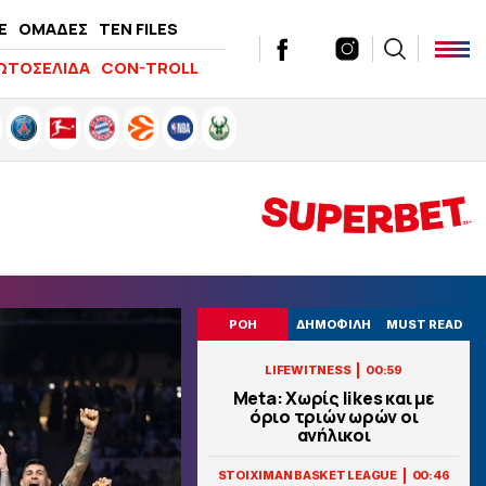
E
ΟΜΑΔΕΣ
TEN FILES
ΩΤΟΣΕΛΙΔΑ
CON-TROLL
ΡΟΗ
ΔΗΜΟΦΙΛΗ
MUST READ
|
LIFEWITNESS
00:59
Meta: Χωρίς likes και με
όριο τριών ωρών οι
ανήλικοι
|
STOIXIMAN BASKET LEAGUE
00:46