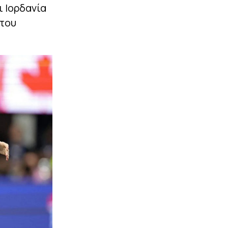
ι Ιορδανία
 του