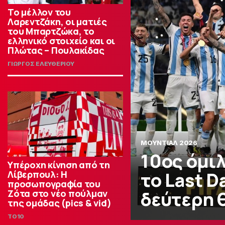
Το μέλλον του
Λαρεντζάκη, οι ματιές
του Μπαρτζώκα, το
ελληνικό στοιχείο και οι
Πλώτας – Πουλακίδας
ΓΙΩΡΓΟΣ ΕΛΕΥΘΕΡΙΟΥ
ΜΟΥΝΤΙΑΛ 2026
10ος όμι
Υπέροχη κίνηση από τη
το Last D
Λίβερπουλ: Η
προσωπογραφία του
δεύτερη 
Ζότα στο νέο πούλμαν
της ομάδας (pics & vid)
TO10