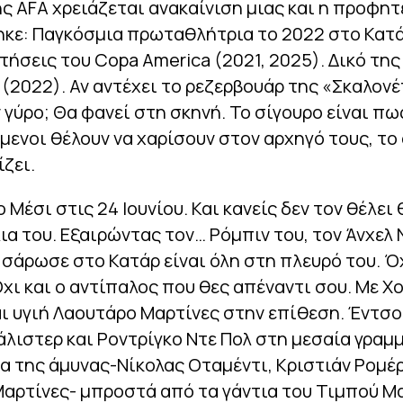
ς AFA χρειάζεται ανακαίνιση μιας και η προφητ
κε: Παγκόσμια πρωταθλήτρια το 2022 στο Κατάρ
τήσεις του Copa America (2021, 2025). Δικό της 
a (2022). Αν αντέχει το ρεζερβουάρ της «Σκαλονέ
 γύρο; Θα φανεί στη σκηνή. Το σίγουρο είναι π
μενοι θέλουν να χαρίσουν στον αρχηγό τους, το
ίζει.
ο Μέσι στις 24 Ιουνίου. Και κανείς δεν τον θέλει
ια του. Εξαιρώντας τον… Ρόμπιν του, τον Άνχελ 
σάρωσε στο Κατάρ είναι όλη στη πλευρό του. Όχ
χι και ο αντίπαλος που θες απέναντι σου. Με Χ
ι υγιή Λαουτάρο Μαρτίνες στην επίθεση. Έντσο
λιστερ και Ροντρίγκο Ντε Πολ στη μεσαία γραμμ
 της άμυνας-Νίκολας Οταμέντι, Κριστιάν Ρομέρ
αρτίνες- μπροστά από τα γάντια του Τιμπού Μα