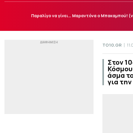
Παραλίγο να γίνει… Μαραντόνα ο Μπακαμπού! (v
TO10.GR
11.
Στον 10
Κόσμου 
άσμα το
για την