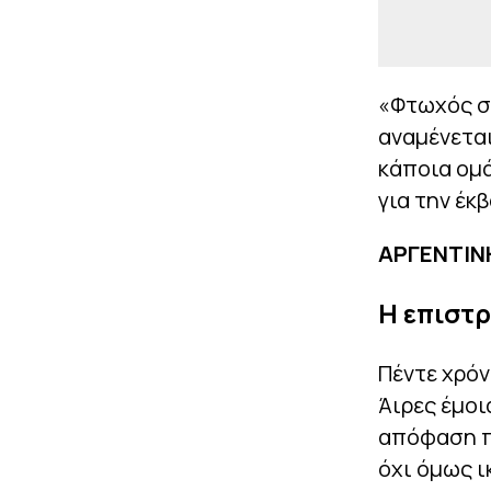
«Φτωχός συ
αναμένεται
κάποια ομά
για την έκ
ΑΡΓΕΝΤΙΝ
Η επιστ
Πέντε χρόν
Άιρες έμοι
απόφαση πω
όχι όμως ι