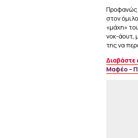
Προφανώς η
στον όμιλο
«μάχη» του
νοκ-άουτ, 
της να περ
Διαβάστε 
Μαφέο – Π