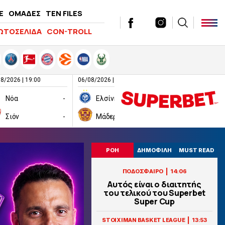
E
ΟΜΑΔΕΣ
TEN FILES
ΩΤΟΣΕΛΙΔΑ
CON-TROLL
8/2026 | 19:00
06/08/2026 | 19:00
06/08/2026 | 19:00
Νόα
-
Ελσίνκι
-
Σιόν
-
Μάδεργουελ
-
Ραπίντ Βιέν
ΡΟΗ
ΔΗΜΟΦΙΛΗ
MUST READ
|
ΠΟΔΟΣΦΑΙΡΟ
14:06
Αυτός είναι ο διαιτητής
του τελικού του Superbet
Super Cup
|
STOIXIMAN BASKET LEAGUE
13:53