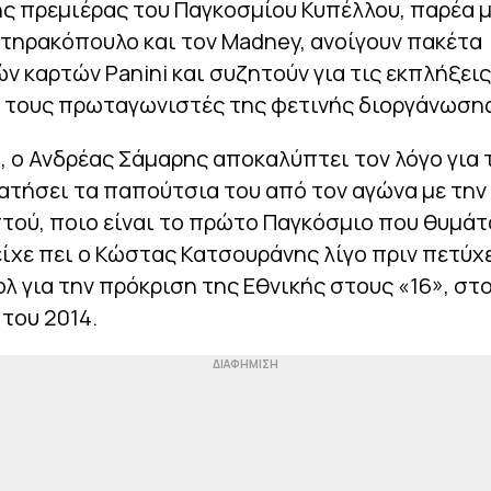
ς πρεμιέρας του Παγκοσμίου Κυπέλλου, παρέα μ
τηρακόπουλο και τον Madney, ανοίγουν πακέτα
ν καρτών Panini και συζητούν για τις εκπλήξεις
ι τους πρωταγωνιστές της φετινής διοργάνωσης
 ο Ανδρέας Σάμαρης αποκαλύπτει τον λόγο για 
ρατήσει τα παπούτσια του από τον αγώνα με την
ού, ποιο είναι το πρώτο Παγκόσμιο που θυμάτ
 είχε πει ο Κώστας Κατσουράνης λίγο πριν πετύχ
ολ για την πρόκριση της Εθνικής στους «16», στ
του 2014.