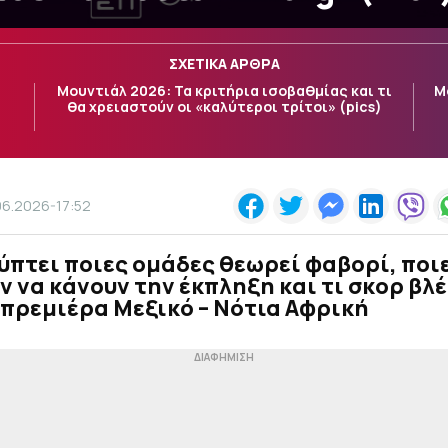
ΣΧΕΤΙΚΑ ΑΡΘΡΑ
Μουντιάλ 2026: Τα κριτήρια ισοβαθμίας και τι
Μ
θα χρειαστούν οι «καλύτεροι τρίτοι» (pics)
06.2026-17:52
πτει ποιες ομάδες θεωρεί φαβορί, ποι
 να κάνουν την έκπληξη και τι σκορ βλ
 πρεμιέρα Μεξικό – Νότια Αφρική