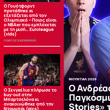
Ο Γουότφορντ
προτάθηκε κι
εξετάζεται από τον
Ολυμπιακό – Ποιος είναι
ο ΝΒΑer που εμπλέκεται
με τη μισή… Euroleague
(vids)
ΓΙΩΡΓΟΣ ΕΛΕΥΘΕΡΙΟΥ
ΜΟΥΝΤΙΑΛ 2026
Ο Ανδρέα
Ο Σενγκέλια πλήρωσε το
Παγκόσμιο
buy-out στην
Μπαρτσελόνα κι
Stories» 
ανακοινώθηκε από την
Ντουμπάι (pics)