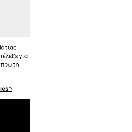
Νότιας
πέλεξε για
α πρώτη
ies
”: