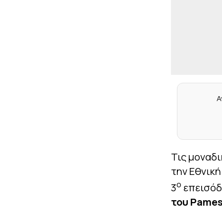
Α
Τις μοναδι
την Εθνικ
ο
3
επεισόδ
του
Pames