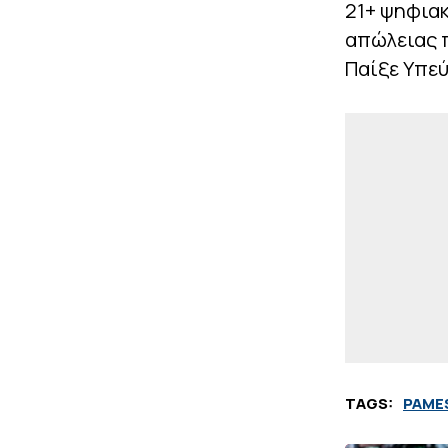
21+ ψηφιακ
απώλειας 
Παίξε Υπε
TAGS:
PAME