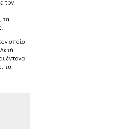
εμπλέκεται με τη μισή…
ε τον
Euroleague (vids)
|
, τα
EUROLEAGUE
11:15
Ο Σενγκέλια πλήρωσε το
.
buy-out στην
Μπαρτσελόνα κι
ανακοινώθηκε από την
τον οποίο
Ντουμπάι (pics)
 Ακτή
αι έντονα
ΠΕΡΙΣΣΟΤΕΡΑ
ει το
ο