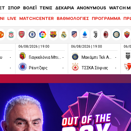
ΕΤ
ΣΠΟΡ
ΒΟΛΕΪ
ΤΕΝΙΣ
ΔΕΚΑΡΙΑ
ANONYMOUS
WATCH M
LIFEWITNESS
ΝΙ
LIVE
MATCHCENTER
ΒΑΘΜΟΛΟΓΙΕΣ
ΠΡΟΓΡΑΜΜΑ
ΠΡ
06/08/2026 | 19:00
06/08/2026 | 19:00
06/0
ου
-
Γιαγκελόνια Μπιάλιστοκ
-
Μακάμπι Τελ Αβίβ
-
-
Ρέιντζερς
-
ΤΣΣΚΑ Σόφιας
-