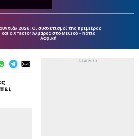
είναι το κλειδί – Δεν
κερδίζει πάντα η πιο
ακριβή ομάδα» (vid)
|
ΣΤΟΙΧΗΜΑ
12:45
ουντιάλ 2026: Οι συσχετισμοί της πρεμιέρας
Με τα γκολ στην Τούμπα
και ο X factor Άλβαρες στο Μεξικό – Νότια
και τον «killer» Παυλίδη!
Αφρική
|
STOIXIMAN SUPERLEAGUE
12:31
Επικό βίντεο για την
επιστροφή του
Γιαννούλη στον ΠΑΟΚ - Η
ανακοίνωση του
Δικεφάλου
ες
έπει
|
STOIXIMAN SUPERLEAGUE
12:20
Επίσημο του Βιτάλις στην
ΑΕΚ – Για πόσα χρόνια
υπέγραψε (vid)
|
ΕΠΙΚΑΙΡΟΤΗΤΑ
12:06
Οι πυρκαγιές –
ανεμοστρόβιλοι έχουν
φτάσει στην Ευρώπη –