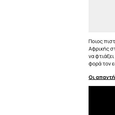
Ποιος πιστ
Αφρικής στ
να φτιάξει
φορά τον ε
Οι απαντή