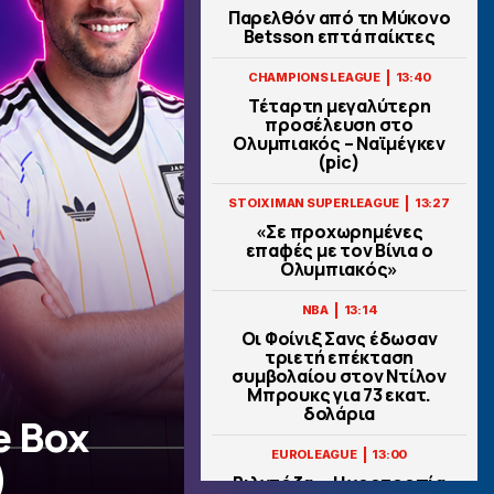
Παρελθόν από τη Μύκονο
Betsson επτά παίκτες
|
CHAMPIONS LEAGUE
13:40
Τέταρτη μεγαλύτερη
προσέλευση στο
Ολυμπιακός – Ναϊμέγκεν
(pic)
|
STOIXIMAN SUPERLEAGUE
13:27
«Σε προχωρημένες
επαφές με τον Βίνια ο
Ολυμπιακός»
|
NBA
13:14
Οι Φοίνιξ Σανς έδωσαν
τριετή επέκταση
συμβολαίου στον Ντίλον
Μπρουκς για 73 εκατ.
δολάρια
e Box
|
EUROLEAGUE
13:00
)
Βιλντόζα: «Η νοοτροπία