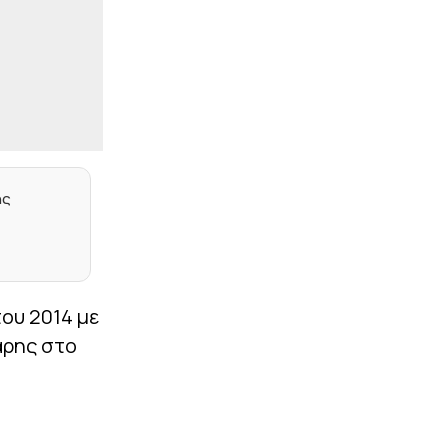
Γιατί είναι τόσο
επικίνδυνες
|
EUROLEAGUE
11:53
Ο Ντόρσεϊ δουλεύει…
non stop ενόψει της νέας
σεζόν (vids)
|
EUROLEAGUE
11:40
Το μήνυμα του ΜακΙντάιρ
ης
στον εορτάζοντα
Βεζένκοφ – Οι ευχές του
Ολυμπιακού (pics)
|
STOIXIMAN SUPERLEAGUE
11:35
Η Παλέρμο ανακοίνωσε
ου 2014 με
τον Στρεφέτσα (pic)
αρης στο
|
EUROLEAGUE
11:27
Ο Γουότφορντ
προτάθηκε κι εξετάζεται
από τον Ολυμπιακό –
Ποιος είναι ο ΝΒΑer που