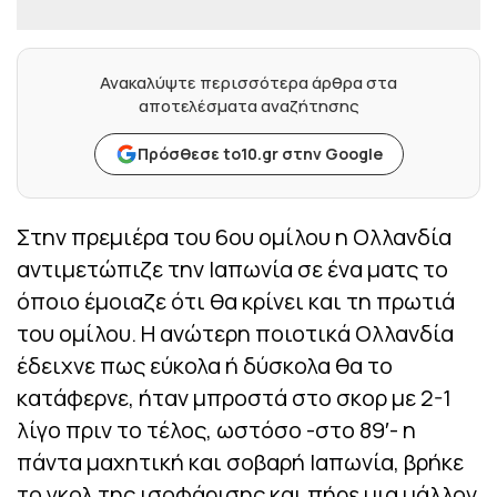
Ανακαλύψτε περισσότερα άρθρα στα
αποτελέσματα αναζήτησης
Πρόσθεσε to10.gr στην Google
Στην πρεμιέρα του 6ου ομίλου η Ολλανδία
αντιμετώπιζε την Ιαπωνία σε ένα ματς το
όποιο έμοιαζε ότι θα κρίνει και τη πρωτιά
του ομίλου. Η ανώτερη ποιοτικά Ολλανδία
έδειχνε πως εύκολα ή δύσκολα θα το
κατάφερνε, ήταν μπροστά στο σκορ με 2-1
λίγο πριν το τέλος, ωστόσο -στο 89′- η
πάντα μαχητική και σοβαρή Ιαπωνία, βρήκε
το γκολ της ισοφάρισης και πήρε μια μάλλον