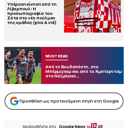
Υπέροχη κίνηση από τη
Λίβερπουλ: Η
προσωπογραφία του
Ζότα στο νέο πούλμαν
της ομάδας (pics & vid)
MUST READ
Από τη Βουδαπέστη, στο
Μπέρμιγχαμ και από το Άμστερνταμ
στο Ναϊμέγκεν…
Προσθήκη ως προτεινόμενη πηγή στη Google
Ακολουθήστε στο
Google News