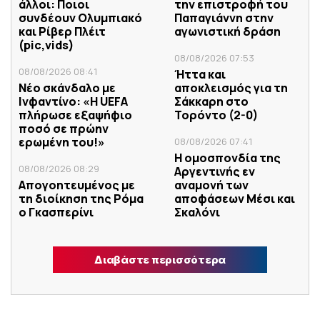
άλλοι: Ποιοι
την επιστροφή του
συνδέουν Ολυμπιακό
Παπαγιάννη στην
και Ρίβερ Πλέιτ
αγωνιστική δράση
(pic,vids)
08/08/2026 07:53
08/08/2026 08:41
Ήττα και
Νέο σκάνδαλο με
αποκλεισμός για τη
Ινφαντίνο: «Η UEFA
Σάκκαρη στο
πλήρωσε εξαψήφιο
Τορόντο (2-0)
ποσό σε πρώην
ερωμένη του!»
08/08/2026 07:41
Η ομοσπονδία της
08/08/2026 08:29
Αργεντινής εν
Απογοητευμένος με
αναμονή των
τη διοίκηση της Ρόμα
αποφάσεων Μέσι και
ο Γκασπερίνι
Σκαλόνι
Διαβάστε περισσότερα