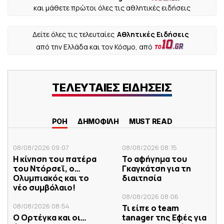
και μάθετε πρώτοι όλες τις αθλητικές ειδήσεις
Δείτε όλες τις τελευταίες
Αθλητικές Ειδήσεις
από την Ελλάδα και τον Κόσμο, από
ΤΕΛΕΥΤΑΙΕΣ ΕΙΔΗΣΕΙΣ
ΡΟΗ
ΔΗΜΟΦΙΛΗ
MUST READ
08/08/2026 09:07
08/08/2026 08:15
Η κίνηση του πατέρα
Το αφήγημα του
του Ντόρσεϊ, ο…
Γκαγκάτση για τη
Ολυμπιακός και το
διαιτησία
νέο συμβόλαιο!
08/08/2026 08:06
08/08/2026 08:54
Τι είπε ο team
Ο Ορτέγκα και οι…
tanager της Εφές για