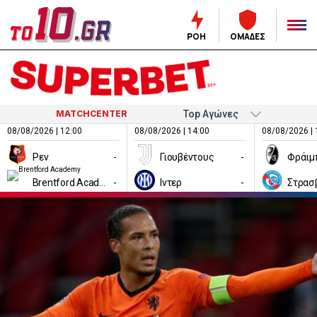
ΡΟΗ
ΟΜΑΔΕΣ
MATCHCENTER
08/08/2026 | 12:00
08/08/2026 | 14:00
08/08/2026 | 
Ρεν
-
Γιουβέντους
-
Φράιμ
Brentford Academy
-
Ιντερ
-
Στρασ