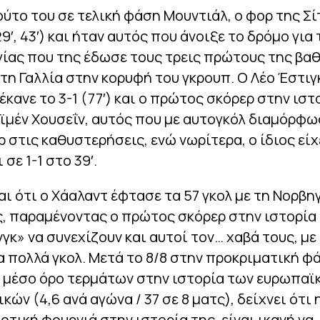
ύτο του σε τελική φάση Μουντιάλ, ο φορ της Σί
9′, 43′) και ήταν αυτός που άνοιξε το δρόμο για 
ίας που της έδωσε τους τρεις πρώτους της βα
τη Γαλλία στην κορυφή του γκρουπ. Ο Λέο Έστιγ
έκανε το 3-1 (77′) και ο πρώτος σκόρερ στην ιστ
Αϊμέν Χουσεΐν, αυτός που με αυτογκόλ διαμόρφω
ρ στις καθυστερήσεις, ενώ νωρίτερα, ο ίδιος είχ
σε 1-1 στο 39′.
ι ότι ο Χάαλαντ έφτασε τα 57 γκολ με τη Νορβηγ
, παραμένοντας ο πρώτος σκόρερ στην ιστορία 
νγκ» να συνεχίζουν και αυτοί τον… χαβά τους, με 
τα πολλά γκολ. Μετά το 8/8 στην προκριματική φ
 μέσο όρο τερμάτων στην ιστορία των ευρωπαϊ
κών (4,6 ανά αγώνα / 37 σε 8 ματς), δείχνει ότι
ιοτική φουρνιά στην ιστορία της, είναι ικανή να