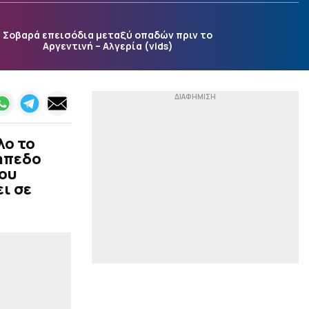
ακόμη το 2026 –
Δυστυχώς, το Ελ Νίνιο
μπορεί να το αλλάξει
Σοβαρά επεισόδια μεταξύ οπαδών πριν το
αυτό
Αργεντινή – Αλγερία (vids)
|
LIFEWITNESS
12:35
Χώρισαν Φώτης
Ιωαννίδης και Ελένη
Βουλγαράκη;
|
EUROPA LEAGUE
12:28
λο το
Μπιανκόν: «Έχω
γήπεδο
ερυθρόλευκη καρδιά»
ίου
ει σε
|
ΟΙ ΕΙΔΙΚΟΙ
12:16
Πορτοκαλί χρώμα στο
κουπόνι…
|
EUROLEAGUE
12:03
«Βουίζει» ο τόπος για
γκαρντ: Οι εξελίξεις με
Γουόκαπ, Λαρεντζάκη και
τα ονόματα που...
παίζουν για τον