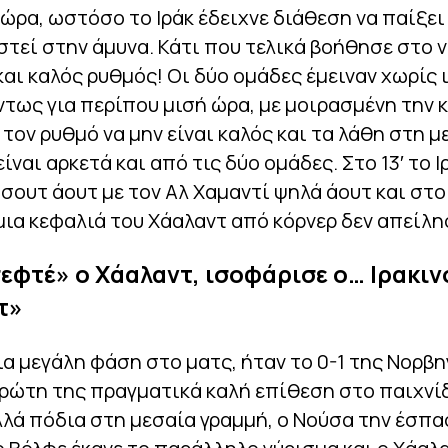
 ώρα, ωστόσο το Ιράκ έδειχνε διάθεση να παίξει
ιστεί στην άμυνα. Κάτι που τελικά βοήθησε στο 
και καλός ρυθμός! Οι δύο ομάδες έμειναν χωρίς 
τως για περίπου μισή ώρα, με μοιρασμένη την 
 τον ρυθμό να μην είναι καλός και τα λάθη στη μ
ίναι αρκετά και από τις δύο ομάδες. Στο 13′ το Ι
σουτ άουτ με τον Αλ Χαμαντί ψηλά άουτ και στο 
μια κεφαλιά του Χάαλαντ από κόρνερ δεν απείλη
εφτέ» ο Χάαλαντ, ισοφάρισε ο… Ιρακιν
τ»
α μεγάλη φάση στο ματς, ήταν το 0-1 της Νορβη
πρώτη της πραγματικά καλή επίθεση στο παιχνίδ
λά πόδια στη μεσαία γραμμή, ο Νούσα την έσπα