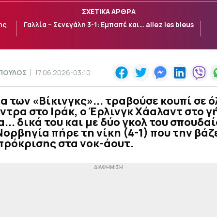
ΣΧΕΤΙΚΑ ΑΡΘΡΑ
ης
Γαλλία – Σενεγάλη 3-1: Εμπαπέ και… allez les bleus
ΠΟΥΛΟΣ
17.06.2026-03:10
α των «Βίκινγκς»... τραβούσε κουπί σε ό
ντρα στο Ιράκ, ο Έρλινγκ Χάαλαντ στο 
α... δικά του και με δύο γκολ του σπουδα
Νορβηγία πήρε τη νίκη (4-1) που την βάζ
πρόκρισης στα νοκ-άουτ.