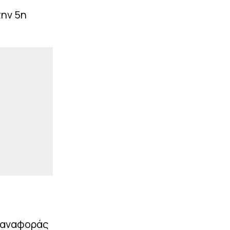
την 5η
ν αναφοράς