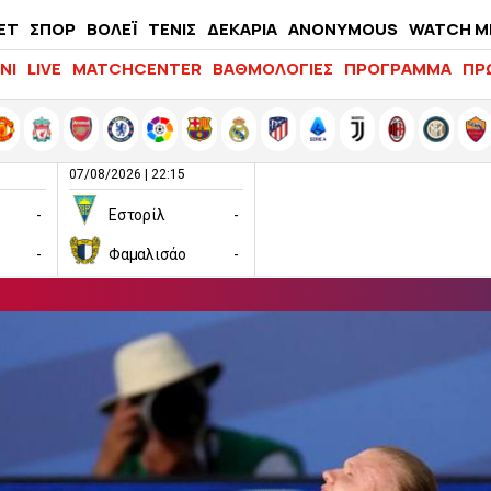
ΕΤ
ΣΠΟΡ
ΒΟΛΕΪ
ΤΕΝΙΣ
ΔΕΚΑΡΙΑ
ANONYMOUS
WATCH M
LIFEWITNESS
ΝΙ
LIVE
MATCHCENTER
ΒΑΘΜΟΛΟΓΙΕΣ
ΠΡΟΓΡΑΜΜΑ
ΠΡ
07/08/2026 | 22:15
-
Εστορίλ
-
-
Φαμαλισάο
-