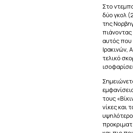
Στο ντεμπο
δύο γκολ (2
της Νορβηγ
πιάνοντας 
αυτός που 
Ιρακινών, 
τελικό σκο
ισοφαρίσει 
Σημειώνετα
εμφανίσεις
τους «Βίκι
νίκες και 
υψηλότερο
προκριματι
και πιο πο