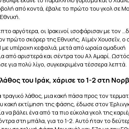
ο Βόλφε έκανε το παράλληλο γύρισμα και ο Χάαλ
βολή από κοντά, έβαλε το πρώτο του γκολ σε Μο
 Εθνική.
πτο αργότερα, οι Ιρακινοί ισοφάρισαν με τον …
ον πρώτο σκόρερ της Εθνικής, Αϊμέν Χουσεΐν, ο
-1 με υπέροχη κεφαλιά, μετά από ωραία ομαδική
 από αριστερά και σέντρα του Αλ Αμαρί. Ωστόσ
σε για πολύ λίγο, συγκεκριμένα τέσσερα λεπτά.
λάθος του Ιράκ, χάρισε το 1-2 στη Νορ
να τραγικό λάθος, μια κακή πάσα προς τον τερμ
ου κακή εκτίμηση της φάσης, έδωσε στον Έρλινγ
ία να βάλει ένα από τα πιο εύκολα γκολ της καριέ
όντρα στη μπάλα, για το 1-2. Αυτό ήταν το δεύτε