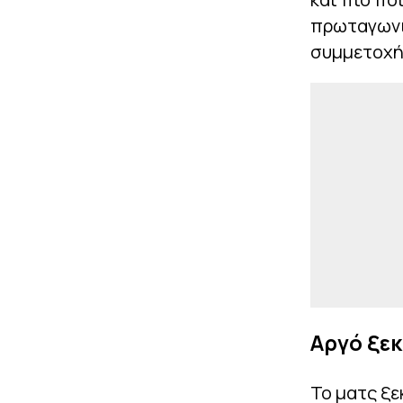
πρωταγωνισ
συμμετοχή 
Αργό ξεκ
Το ματς ξε