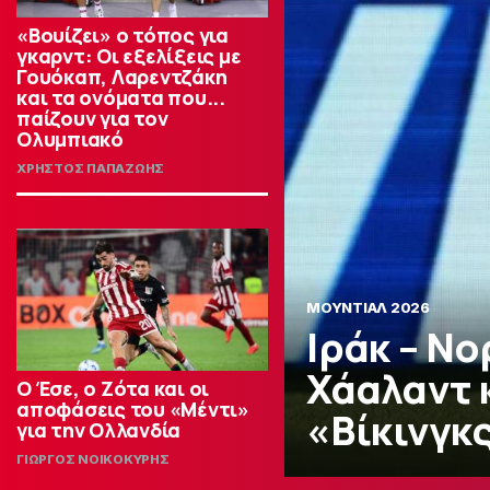
«Βουίζει» ο τόπος για
γκαρντ: Οι εξελίξεις με
Γουόκαπ, Λαρεντζάκη
και τα ονόματα που...
παίζουν για τον
Ολυμπιακό
ΧΡΗΣΤΟΣ ΠΑΠΑΖΩΗΣ
ΜΟΥΝΤΙΑΛ 2026
Ιράκ – Νο
Χάαλαντ 
Ο Έσε, ο Ζότα και οι
αποφάσεις του «Μέντι»
«Βίκινγκ
για την Ολλανδία
ΓΙΩΡΓΟΣ ΝΟΙΚΟΚΥΡΗΣ