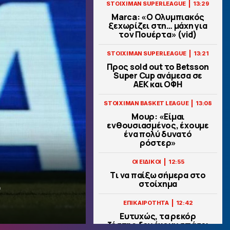
|
STOIXIMAN SUPERLEAGUE
13:29
Marca: «Ο Ολυμπιακός
ξεχωρίζει στη… μάχη για
τον Πουέρτα» (vid)
|
STOIXIMAN SUPERLEAGUE
13:21
Προς sold out το Betsson
Super Cup ανάμεσα σε
ΑΕΚ και ΟΦΗ
|
STOIXIMAN BASKET LEAGUE
13:08
Μουρ: «Είμαι
ενθουσιασμένος, έχουμε
ένα πολύ δυνατό
ρόστερ»
|
ΟΙ ΕΙΔΙΚΟΙ
12:55
Tι να παίξω σήμερα στο
ι
στοίχημα
|
ΕΠΙΚΑΙΡΟΤΗΤΑ
12:42
Ευτυχώς, τα ρεκόρ
ζέστης δεν έχουν σπάσει