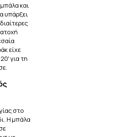
 μπάλα και
να υπάρξει
ιδιαίτερες
κατοχή
εσαία
ράκ είχε
20′ για τη
σε.
ός
γίας στο
ι. Η μπάλα
σε