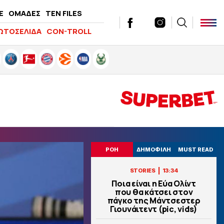
E
ΟΜΑΔΕΣ
TEN FILES
ΩΤΟΣΕΛΙΔΑ
CON-TROLL
ΡΟΗ
ΔΗΜΟΦΙΛΗ
MUST READ
|
STORIES
13:34
Ποια είναι η Εύα Ολίντ
που θα κάτσει στον
πάγκο της Μάντσεστερ
Γιουνάιτεντ (pic, vids)