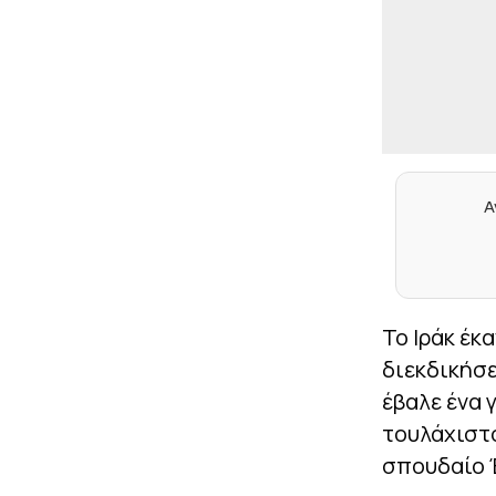
Α
Το Ιράκ έκ
διεκδικήσε
έβαλε ένα 
τουλάχιστο
σπουδαίο Έ