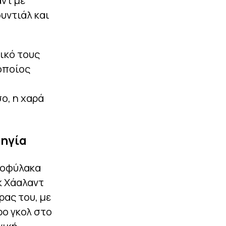
αντ με
υντιάλ και
δικό τους
 οποίος
ο, η χαρά
βηγία
ατοφύλακα
κ Χάαλαντ
ρας του, με
ρο γκολ στο