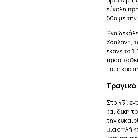
αριστερά, 
εύκολη προ
56ο με την
Ένα δεκάλε
Χάαλαντ, τ
έκανε το 1
προσπάθεια
τους κράτη
Τραγικό 
Στο 43′, έ
και δική τ
την ευκαιρ
μια απλή κ