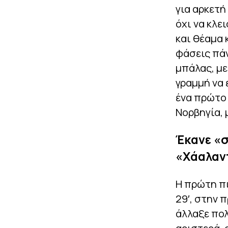
για αρκετή
όχι να κλε
και θέαμα 
φάσεις πάν
μπάλας, με
γραμμή να ε
ένα πρώτο 
Νορβηγία, 
Έκανε «σ
«Χάαλαν
Η πρώτη πι
29′, στην 
άλλαξε πολ