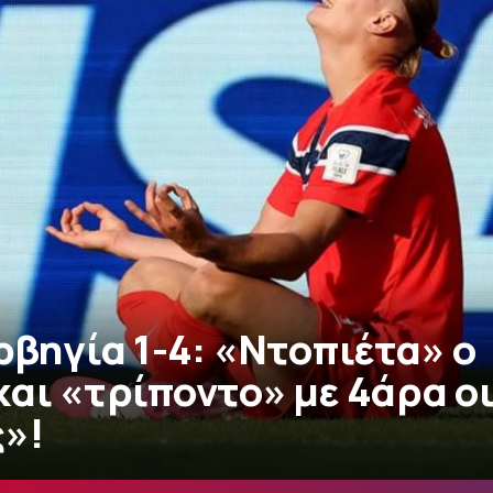
ρβηγία 1-4: «Ντοπιέτα» ο
και «τρίποντο» με 4άρα ο
ς»!