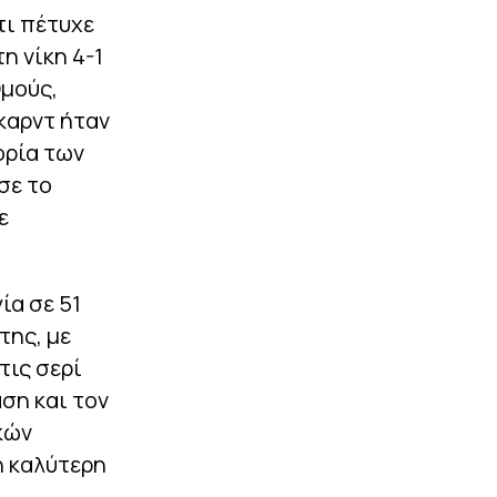
ανακοινώνεται»
τι πέτυχε
|
ΚΟΣΜΟΣ
11:10
τη νίκη 4-1
Νεκρός διεθνής
θμούς,
ποδοσφαιριστής από
την Ουγκάντα μετά από
καρντ ήταν
επίθεση στη μέση του
ορία των
δρόμου (pics)
σε το
ΠΕΡΙΣΣΟΤΕΡΑ
ε
ία σε 51
της, με
τις σερί
άση και τον
κών
 η καλύτερη