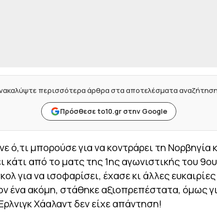
νακαλύψτε περισσότερα άρθρα στα αποτελέσματα αναζήτησ
Πρόσθεσε to10.gr στην Google
ανε ό,τι μπορούσε για να κοντράρει τη Νορβηγία κ
ι κάτι από το ματς της 1ης αγωνιστικής του 9ου
γκολ για να ισοφαρίσει, έχασε κι άλλες ευκαιρίες
ν ένα ακόμη, στάθηκε αξιοπρεπέστατα, όμως γι
ρλνιγκ Χάαλαντ δεν είχε απάντηση!