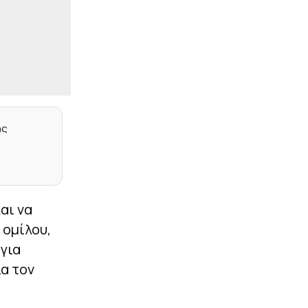
Ολυμπιακό
|
PREMIER LEAGUE
11:50
«Τελειότητα»: Το βίντεο
της Άρσεναλ με την ασίστ
του Τζόλη από κόρνερ
|
ΣΤΟΙΧΗΜΑ
11:37
Πρεμιέρα στην Ολλανδία,
ης
την Πορτογαλία και τη Β’
Γερμανίας με πολλές
στοιχηματικές επιλογές
από το ΠΑΜΕ ΣΤΟΙΧΗΜΑ
|
ΠΟΔΟΣΦΑΙΡΟ
11:23
αι να
«Στην ενδεκάδα της
Σπόρτινγκ ο Ιωαννίδης
 ομίλου,
μετά το επεισόδιο με
Σουάρες»
 για
α τον
|
PREMIER LEAGUE
11:11
«Ο Γκιμαράες υπέγραψε
στην Άρσεναλ και