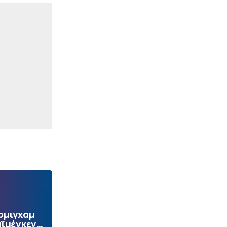
ρμιγχαμ
αϊμέγκεν…