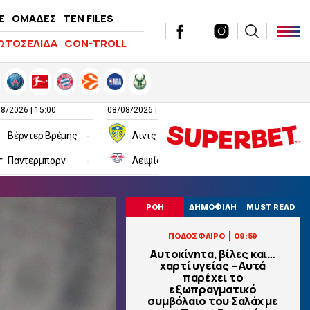
E
ΟΜΑΔΕΣ
TEN FILES
ΩΤΟΣΕΛΙΔΑ
CON-TROLL
8/2026 | 15:00
08/08/2026 | 16:00
08/08/2026 | 16:00
Βέρντερ Βρέμης
-
Λιντς
-
Πάντερμπορν
-
Λειψία
-
Χαλ
ΡΟΗ
ΔΗΜΟΦΙΛΗ
MUST READ
|
ΠΟΔΟΣΦΑΙΡΟ
09:59
Αυτοκίνητα, βίλες και…
χαρτί υγείας – Αυτά
παρέχει το
εξωπραγματικό
συμβόλαιο του Σαλάχ με