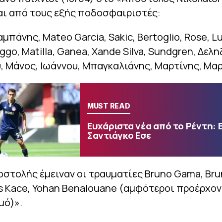
αι από τους εξής ποδοσφαιριστές:
αμπάνης, Mateo Garcia, Sakic, Bertoglio, Rose, L
eggo, Matilla, Ganea, Xande Silva, Sundgren, Δελ
 Μάνος, Ιωάννου, Μπαγκαλιάνης, Μαρτίνης, Μα
MUST READ
Ευχάριστα νέα από το Ρέντη: 
Σαντιάγκο Εσε
οστολής έμειναν οι τραυματίες Bruno Gama, Bru
ys Kace, Yohan Benalouane (αμφότεροι προέρχο
μό)».