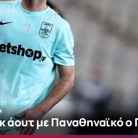
E
οκ άουτ με Παναθηναϊκό ο