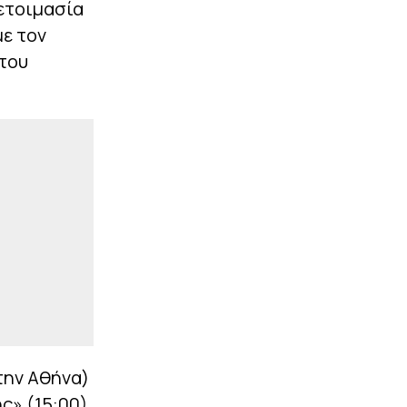
ετοιμασία
|
ΠΡΩΤΟΣΕΛΙΔΑ
07:16
ε τον
Τα αθλητικά
 του
πρωτοσέλιδα της
ημέρας (8/8)
|
ΠΡΩΤΟΣΕΛΙΔΑ
07:10
Τα πολιτικά
πρωτοσέλιδα της
ημέρας (8/8)
ΠΕΡΙΣΣΟΤΕΡΑ
την Αθήνα)
ς» (15:00)