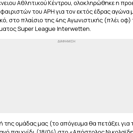
ένειου Αθλητικού Κέντρου, ολοκληρώθηκε η προ
αιριστών του ΑΡΗ για τον εκτός έδρας αγώνα μ
ό, στο πλαίσιο της 4ης Αγωνιστικής (πλέι οφ)
ατος Super League Interwetten.
 της ομάδας μας (το απόγευμα θα πετάξει για 
ιανό παιχνίδι (18/04) στο «Απόστολος Νικολαϊδη