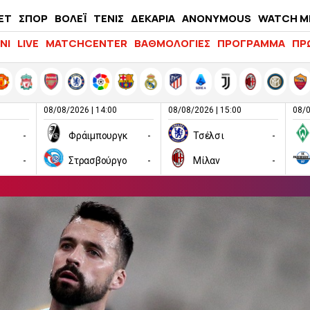
ΕΤ
ΣΠΟΡ
ΒΟΛΕΪ
ΤΕΝΙΣ
ΔΕΚΑΡΙΑ
ANONYMOUS
WATCH M
LIFEWITNESS
ΝΙ
LIVE
MATCHCENTER
ΒΑΘΜΟΛΟΓΙΕΣ
ΠΡΟΓΡΑΜΜΑ
ΠΡ
08/08/2026 | 14:00
08/08/2026 | 15:00
08/0
-
Φράιμπουργκ
-
Τσέλσι
-
-
Στρασβούργο
-
Μίλαν
-