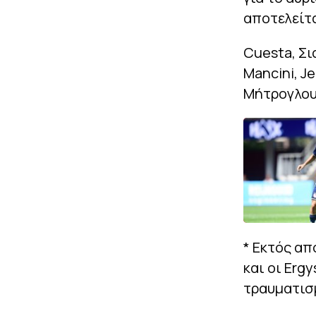
αποτελείτ
Cuesta, Σι
Mancini, J
Μήτρογλου,
* Εκτός απ
και οι Erg
τραυματισ