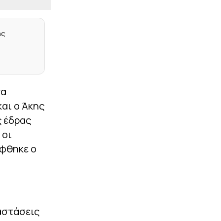
|
EUROLEAGUE
08:06
Τι είπε ο team tanager
της Εφές για την
ης
επιστροφή του
Παπαγιάννη στην
αγωνιστική δράση
|
ΤΕΝΙΣ
07:53
Ήττα και αποκλεισμός
να
για τη Σάκκαρη στο
αι ο Άκης
Τορόντο (2-0)
ς έδρας
|
ΠΟΔΟΣΦΑΙΡΟ
07:41
 οι
Η ομοσπονδία της
Αργεντινής εν αναμονή
ήφθηκε ο
των αποφάσεων Μέσι και
Σκαλόνι
|
LIFEWITNESS
07:29
Μαθεύτηκε όλη η αλήθεια
για τον χωρισμό
Ανδρομάχης και Γιώργου
αστάσεις
Λιβάνη