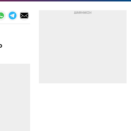
και το νέο συμβόλαιο!
|
STORIES
08:54
Ο Ορτέγκα και οι… άλλοι:
Ποιοι συνδέουν
α
Ολυμπιακό και Ρίβερ
Πλέιτ (pic,vids)
ο
|
ΠΟΔΟΣΦΑΙΡΟ
08:41
Νέο σκάνδαλο με
Ινφαντίνο: «Η UEFA
πλήρωσε εξαψήφιο ποσό
σε πρώην ερωμένη του!»
|
SERIE A
08:29
Απογοητευμένος με τη
διοίκηση της Ρόμα ο
Γκασπερίνι
|
STOIXIMAN SUPERLEAGUE
08:15
Το αφήγημα του
Γκαγκάτση για τη
διαιτησία