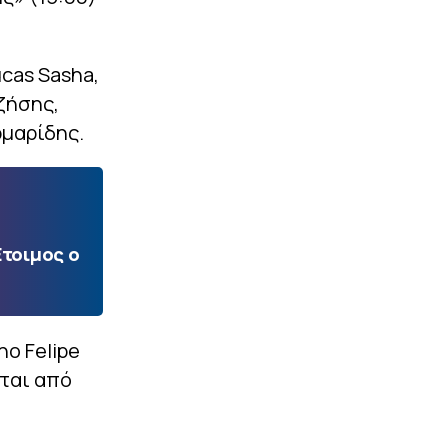
ucas Sasha,
ηζήσης,
ρμαρίδης.
Ετοιμος ο
no Felipe
νται από