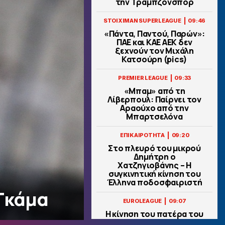
την Τραμπζονσπόρ
|
STOIXIMAN SUPERLEAGUE
09:46
«Πάντα, Παντού, Παρών»:
ΠΑΕ και ΚΑΕ ΑΕΚ δεν
ξεχνούν τον Μιχάλη
Κατσούρη (pics)
|
PREMIER LEAGUE
09:33
«Μπαμ» από τη
Λίβερπουλ: Παίρνει τον
Αραούχο από την
Μπαρτσελόνα
|
ΕΠΙΚΑΙΡΟΤΗΤΑ
09:20
Στο πλευρό του μικρού
Δημήτρη ο
Χατζηγιοβάνης – Η
συγκινητική κίνηση του
Έλληνα ποδοσφαιριστή
 Γκάμα
|
EUROLEAGUE
09:07
Η κίνηση του πατέρα του
Ντόρσεϊ, ο… Ολυμπιακός