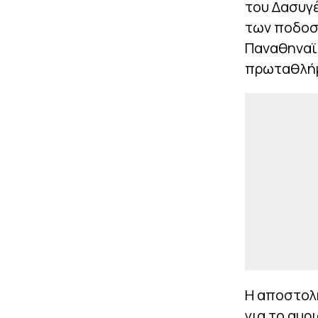
του Δασυγ
των ποδοσφ
Παναθηναϊκ
πρωταθλήμ
Η αποστολή
για το αυρ