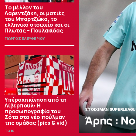
Το μέλλον του
Λαρεντζάκη, οι ματιές
του Μπαρτζώκα, το
ελληνικό στοιχείο και οι
Πλώτας – Πουλακίδας
ΓΙΩΡΓΟΣ ΕΛΕΥΘΕΡΙΟΥ
Υπέροχη κίνηση από τη
Λίβερπουλ: Η
STOIXIMAN SUPERLEAGU
προσωπογραφία του
Άρης : Ν
Ζότα στο νέο πούλμαν
της ομάδας (pics & vid)
TO10