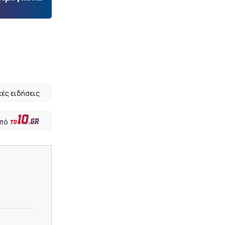
κές ειδήσεις
από