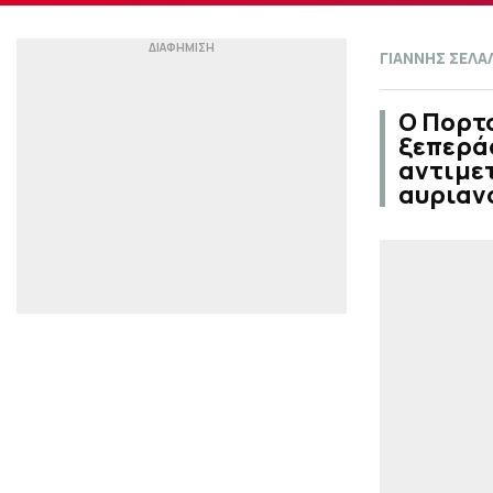
ΓΙΑΝΝΗΣ ΣΕΛΑ
Ο Πορτ
ξεπερά
αντιμετ
αυριανό