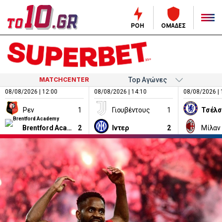
ΡΟΗ
ΟΜΑΔΕΣ
MATCHCENTER
08/08/2026 | 12:00
08/08/2026 | 14:10
08/08/2026 | 
Ρεν
1
Γιουβέντους
1
Τσέλσ
Brentford Academy
2
Ιντερ
2
Μίλαν