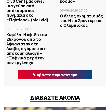
Ο 50 Cent μας δίνει
κόσμο»
μια γεύση από
υπόκοσμο και
08/08/2026 23:00
πυγμαχία στο
Ο άλλος σχηματισμός
«Fightland» (pic+vid)
του Ντικ Σρέντερ και
ο Ολυμπιακός
09/08/2026 00:15
Κυψέλη: Η άφιξη του
26χρονου από το
Αφγανιστάν στη
Λέσβο, ο γάμος και η
απότομη αλλαγή –
«Ξαφνικά φερόταν
σαν εργένης»
Διαβάστε περισσότερα
ΔΙΑΒΑΣΤΕ ΑΚΟΜΑ