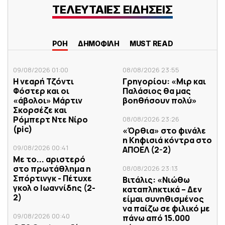
ΤΕΛΕΥΤΑΙΕΣ ΕΙΔΗΣΕΙΣ
ΡΟΗ
ΔΗΜΟΦΙΛΗ
MUST READ
09/08/2026 01:00
08/08/2026 23:55
Η νεαρή Τζόντι
Γρηγορίου: «Μιρ και
Φόστερ και οι
Παλάσιος θα μας
«άβολοι» Μάρτιν
βοηθήσουν πολύ»
Σκορσέζε και
Ρόμπερτ Ντε Νίρο
08/08/2026 23:26
(pic)
«Όρθια» στο φινάλε
η Κηφισιά κόντρα στο
09/08/2026 00:41
ΑΠΟΕΛ (2-2)
Με το... αριστερό
στο πρωτάθλημα η
08/08/2026 23:13
Σπόρτινγκ - Πέτυχε
Βιτάλις: «Νιώθω
γκολ ο Ιωαννίδης (2-
καταπληκτικά – Δεν
2)
είμαι συνηθισμένος
να παίζω σε φιλικό με
09/08/2026 00:40
πάνω από 15.000