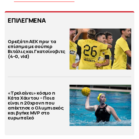
ΕΠΙΛΕΓΜΕΝΑ
Ορεξάτη ΑΕΚ πριν τα
επίσημα με σούπερ
Βιτάλις και Γκατσίνοβιτς
(4-0, vid)
«Τρελαίνει» κόσμο η
Κάτα Χάιντου – Ποια
είναι η 20χρονη που
απέκτησε ο Ολυμπιακός
και βγήκε MVP στο
ευρωπαϊκό