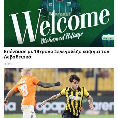
Επένδυση με 19χρονο Σενεγαλέζο χαφ για τον
Λεβαδειακό
TO10