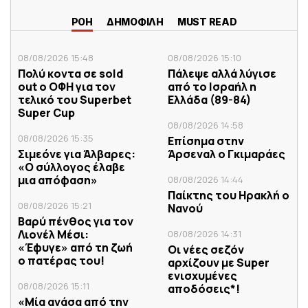
ΡΟΗ
ΔΗΜΟΦΙΛΗ
MUST READ
08/08/2026 15:48
08/08/2026 15:10
Πολύ κοντα σε sold
Πάλεψε αλλά λύγισε
out ο ΟΦΗ για τον
από το Ισραήλ η
τελικό του Superbet
Ελλάδα (89-84)
Super Cup
08/08/2026 14:58
08/08/2026 15:35
Επίσημα στην
Σιμεόνε για Άλβαρες:
Άρσεναλ ο Γκιμαράες
«Ο σύλλογος έλαβε
μια απόφαση»
08/08/2026 14:44
Παίκτης του Ηρακλή ο
08/08/2026 15:21
Νανού
Βαρύ πένθος για τον
Λιονέλ Μέσι:
08/08/2026 14:31
«Έφυγε» από τη ζωή
Οι νέες σεζόν
ο πατέρας του!
αρχίζουν με Super
ενισχυμένες
08/08/2026 15:11
αποδόσεις*!
«Μία ανάσα από την