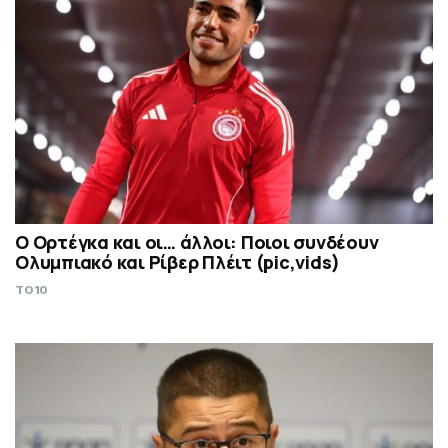
Ο Ορτέγκα και οι… άλλοι: Ποιοι συνδέουν
Ολυμπιακό και Ρίβερ Πλέιτ (pic,vids)
TO10