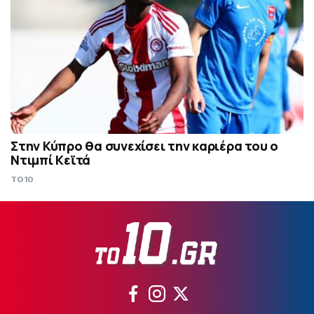
Στην Κύπρο θα συνεχίσει την καριέρα του ο
Ντιμπί Κεϊτά
TO10