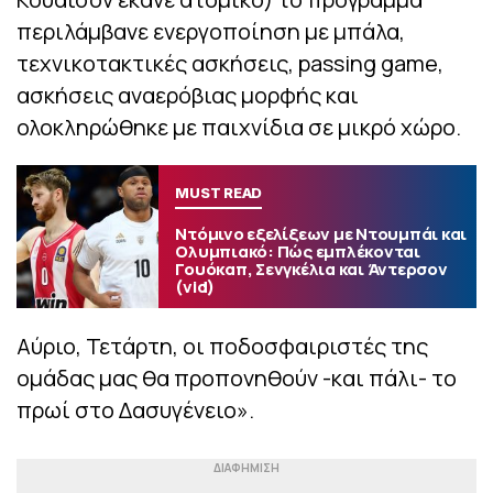
περιλάμβανε ενεργοποίηση με μπάλα,
τεχνικοτακτικές ασκήσεις, passing game,
ασκήσεις αναερόβιας μορφής και
ολοκληρώθηκε με παιχνίδια σε μικρό χώρο.
MUST READ
Ντόμινο εξελίξεων με Ντουμπάι και
Ολυμπιακό: Πώς εμπλέκονται
Γουόκαπ, Σενγκέλια και Άντερσον
(vid)
Αύριο, Τετάρτη, οι ποδοσφαιριστές της
ομάδας μας θα προπονηθούν -και πάλι- το
πρωί στο Δασυγένειο».