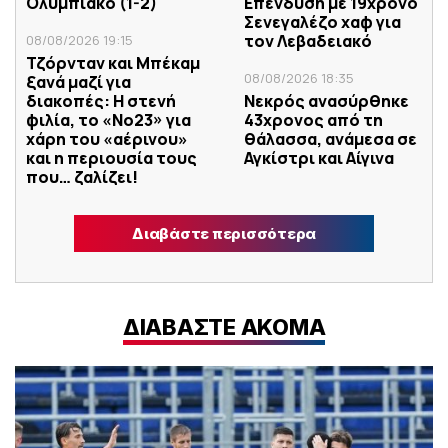
Ολυμπιακό (1-2)
Επένδυση με 19χρονο
Σενεγαλέζο χαφ για
τον Λεβαδειακό
08/08/2026 19:15
Τζόρνταν και Μπέκαμ
08/08/2026 18:35
ξανά μαζί για
διακοπές: Η στενή
Νεκρός ανασύρθηκε
φιλία, το «Νο23» για
43χρονος από τη
χάρη του «αέρινου»
θάλασσα, ανάμεσα σε
και η περιουσία τους
Αγκίστρι και Αίγινα
που… ζαλίζει!
Διαβάστε περισσότερα
ΔΙΑΒΑΣΤΕ ΑΚΟΜΑ