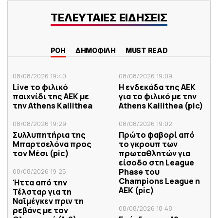
ΤΕΛΕΥΤΑΙΕΣ ΕΙΔΗΣΕΙΣ
ΡΟΗ
ΔΗΜΟΦΙΛΗ
MUST READ
08/08/2026 19:40
08/08/2026 19:09
Live το φιλικό
Η ενδεκάδα της ΑΕΚ
παιχνίδι της ΑΕΚ με
για το φιλικό με την
την Athens Kallithea
Athens Kallithea (pic)
08/08/2026 19:29
08/08/2026 19:02
Συλλυπητήρια της
Πρώτο φαβορί από
Μπαρτσελόνα προς
το γκρουπ των
τον Μέσι (pic)
πρωταθλητών για
είσοδο στη League
Phase του
08/08/2026 19:25
Champions League η
Ήττα από την
ΑΕΚ (pic)
Τέλσταρ για τη
Ναϊμέγκεν πριν τη
08/08/2026 18:48
ρεβάνς με τον