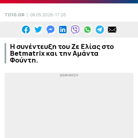
TO10.GR
08.05.2026-17:26
H συνέντευξη του Ζε Ελίας στο
Betmatrix και την Αμάντα
Φούντη.