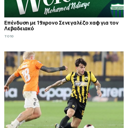
Επένδυση με 19χρονο Σενεγαλέζο χαφ για τον
Λεβαδειακό
TO10