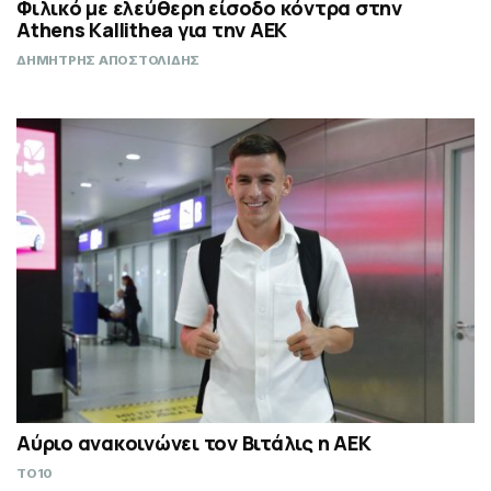
Φιλικό με ελεύθερη είσοδο κόντρα στην
Athens Kallithea για την ΑΕΚ
ΔΗΜΗΤΡΗΣ ΑΠΟΣΤΟΛΙΔΗΣ
Αύριο ανακοινώνει τον Βιτάλις η ΑΕΚ
TO10