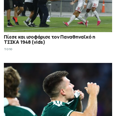
Πίεσε και ισοφάρισε τον Παναθηναϊκό η
ΤΣΣΚΑ 1948 (vids)
TO10