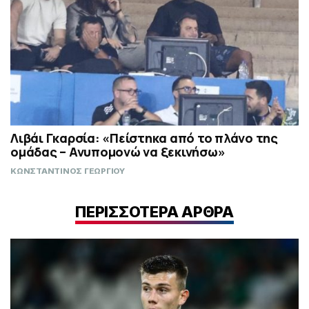
Λιβάι Γκαρσία: «Πείστηκα από το πλάνο της
ομάδας – Ανυπομονώ να ξεκινήσω»
ΚΩΝΣΤΑΝΤΙΝΟΣ ΓΕΩΡΓΙΟΥ
ΠΕΡΙΣΣΟΤΕΡΑ ΑΡΘΡΑ