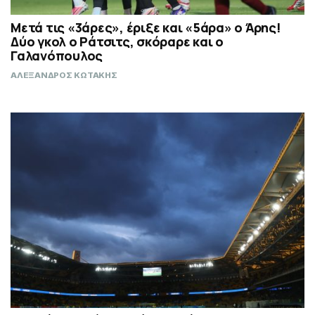
Μετά τις «3άρες», έριξε και «5άρα» ο Άρης!
Δύο γκολ ο Ράτσιτς, σκόραρε και ο
Γαλανόπουλος
ΑΛΕΞΑΝΔΡΟΣ ΚΩΤΑΚΗΣ