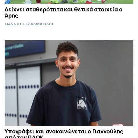
Δείχνει σταθερότητα και θετικά στοιχεία ο
Άρης
ΓΙΑΝΝΗΣ ΣΕΛΑΛΜΑΖΙΔΗΣ
Υπογράφει και ανακοινώνεται ο Γιαννούλης
από τον ΠΑΟΚ