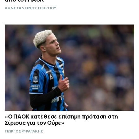
ΚΩΝΣΤΑΝΤΙΝΟΣ ΓΕΩΡΓΙΟΥ
«Ο ΠΑΟΚ κατέθεσε επίσημη πρόταση στη
Σίριους για τον Ούρε»
ΓΙΩΡΓΟΣ ΦΡΑΓΑΚΗΣ