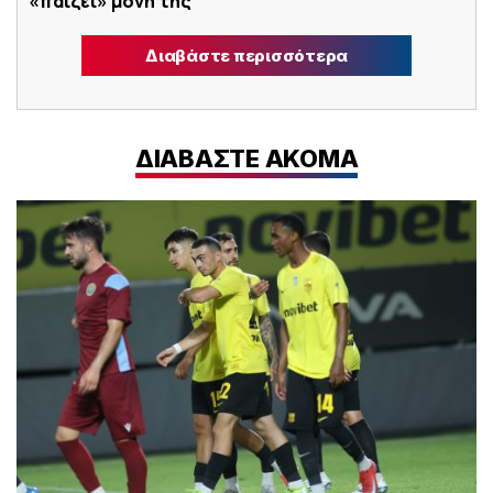
«παίζει» μόνη της
Διαβάστε περισσότερα
ΔΙΑΒΑΣΤΕ ΑΚΟΜΑ