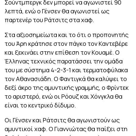
Σούντμπεργκ δεν μπορεί να αγωνιστεί 90
λεπτά, ενώ ο Γένσεν θα αγωνιστεί ως
παρτενέρ του Ράτσιτς στα χαφ.
Στα αξιοσημείωτα και το ότι ο προπονητής
του Άρη κράτησε στον πάγκο τον Καντεβέρε
και ξεκινάει στην επίθεση τον Κουαμέ. Ο
Έλληνας τεχνικός παρατάσσει την ομάδα
του με σύστημα 4-2-3-1 και τερματοφύλακα
τον Αθανασιάδη. Ο Φαντιγκά θα καλύψει το
δεξί άκρο της αμυντικής γραμμής, ο Φρίντεκ
το αριστερό, ενώ οι Ρόουζ και Χόνγκλα θα
είναι το κεντρικό δίδυμο.
Οι Γένσεν και Ράτσιτς θα αγωνιστούν ως
αμυντικοί χαφ. Ο Γιαννιώτας θα παίξει στη