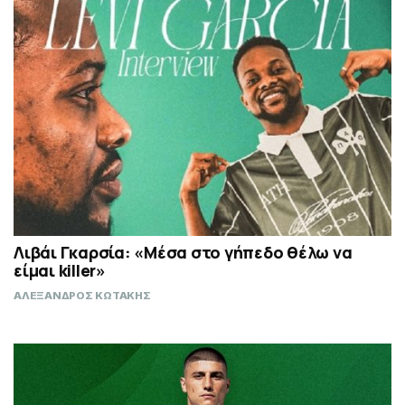
Λιβάι Γκαρσία: «Μέσα στο γήπεδο θέλω να
είμαι killer»
ΑΛΕΞΑΝΔΡΟΣ ΚΩΤΑΚΗΣ