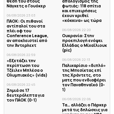
θέση του στους
απολογισμός της
Νάγκετς ο Γουόκερ
φωτιάς: 118 σπίτια
και επιχειρήσεις
έχουν κριθεί
06/08/2026 23:03
«κόκκινα» ως τώρα
ΠΑΟΚ: Οι πιθανοί
αντίπαλοί του στα
06/08/2026 22:20
πλέι οφ του
Conference League,
Ουκρανία: Στην
αν αποκλειστεί από
προεπιλογή ενόψει
την Άντερλεχτ
Ελλάδας ο Μίχαϊλιουκ
(pic)
06/08/2026 22:59
06/08/2026 22:13
«Εξετάζει την
περίπτωση του
Παλικαρίσιο «διπλό»
Τζέιλεν Μπλέσα ο
της Μπεσίκτας επί
Ολυμπιακός» (vids)
της Χράντετς, στο
ματς που ενδιαφέρει
τον Παναθηναϊκό (0-
06/08/2026 22:45
1)
Ζημιά σε 17
δευτερόλεπτα για
06/08/2026 22:06
τον ΠΑΟΚ (0-1)
Τα… αλλάζει ο Πάρκερ
μετά τις δηλώσεις για