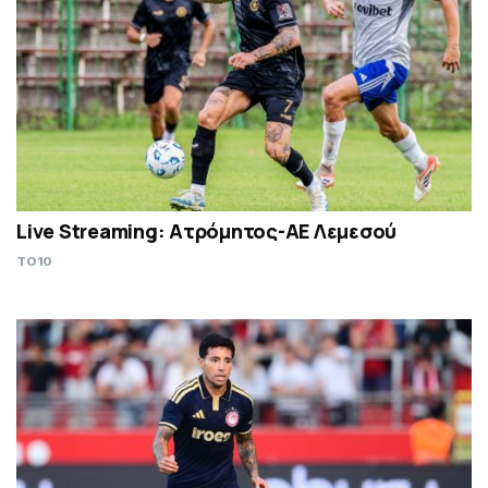
Live Streaming: Ατρόμητος-ΑΕ Λεμεσού
TO10