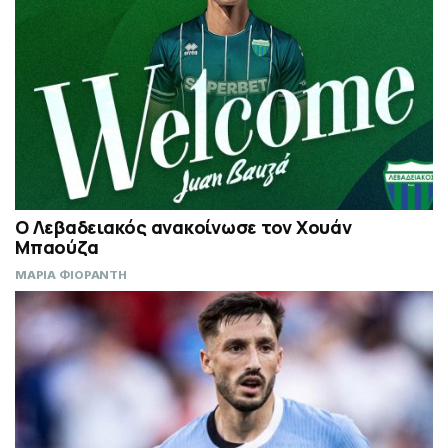
Ο Λεβαδειακός ανακοίνωσε τον Χουάν
Μπαούζα
ΜΑΡΙΑ ΦΙΟΡΑΝΤΗ