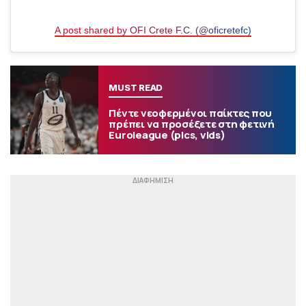
A post shared by OFI Crete F.C. (@oficretefc)
MUST READ
Πέντε νεοφερμένοι παίκτες που
πρέπει να προσέξετε στη φετινή
Euroleague (pics, vids)