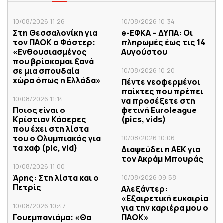
10/08/2026 11:26
10/08/2026 10:34
Στη Θεσσαλονίκη για
e-ΕΦΚΑ – ΔΥΠΑ: Οι
τον ΠΑΟΚ ο Φόστερ:
πληρωμές έως τις 14
«Ενθουσιασμένος
Αυγούστου
που βρίσκομαι ξανά
σε μια σπουδαία
10/08/2026 10:20
χώρα όπως η Ελλάδα»
Πέντε νεοφερμένοι
παίκτες που πρέπει
10/08/2026 11:14
να προσέξετε στη
Ποιος είναι ο
φετινή Euroleague
Κρίστιαν Κάσερες
(pics, vids)
που έχει στη λίστα
του ο Ολυμπιακός για
10/08/2026 10:06
τα χαφ (pic, vid)
Διαψεύδει η ΑΕΚ για
τον Ακράμ Μπουράς
10/08/2026 11:00
Άρης: Στη λίστα και ο
10/08/2026 09:58
Πετρίς
Αλεξάντερ:
«Εξαιρετική ευκαιρία
10/08/2026 10:47
για την καριέρα μου ο
Γουεμπανιάμα: «Θα
ΠΑΟΚ»