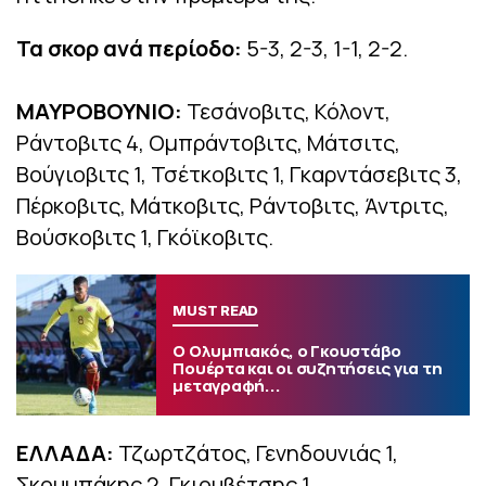
Τα σκορ ανά περίοδο:
5-3, 2-3, 1-1, 2-2.
ΜΑΥΡΟΒΟΥΝΙΟ:
Τεσάνοβιτς, Κόλοντ,
Ράντοβιτς 4, Ομπράντοβιτς, Μάτσιτς,
Βούγιοβιτς 1, Τσέτκοβιτς 1, Γκαρντάσεβιτς 3,
Πέρκοβιτς, Μάτκοβιτς, Ράντοβιτς, Άντριτς,
Βούσκοβιτς 1, Γκόϊκοβιτς.
MUST READ
Ο Ολυμπιακός, ο Γκουστάβο
Πουέρτα και οι συζητήσεις για τη
μεταγραφή...
ΕΛΛΑΔΑ:
Τζωρτζάτος, Γενηδουνιάς 1,
Σκουμπάκης 2, Γκιουβέτσης 1,