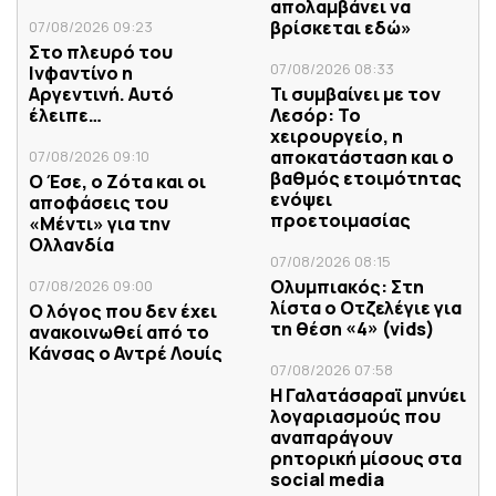
απολαμβάνει να
βρίσκεται εδώ»
07/08/2026 09:23
Στο πλευρό του
07/08/2026 08:33
Ινφαντίνο η
Αργεντινή. Αυτό
Τι συμβαίνει με τον
έλειπε…
Λεσόρ: Το
χειρουργείο, η
αποκατάσταση και ο
07/08/2026 09:10
βαθμός ετοιμότητας
Ο Έσε, ο Ζότα και οι
ενόψει
αποφάσεις του
προετοιμασίας
«Μέντι» για την
Ολλανδία
07/08/2026 08:15
Ολυμπιακός: Στη
07/08/2026 09:00
λίστα ο Οτζελέγιε για
Ο λόγος που δεν έχει
τη θέση «4» (vids)
ανακοινωθεί από το
Κάνσας ο Αντρέ Λουίς
07/08/2026 07:58
Η Γαλατάσαραϊ μηνύει
λογαριασμούς που
αναπαράγουν
ρητορική μίσους στα
social media