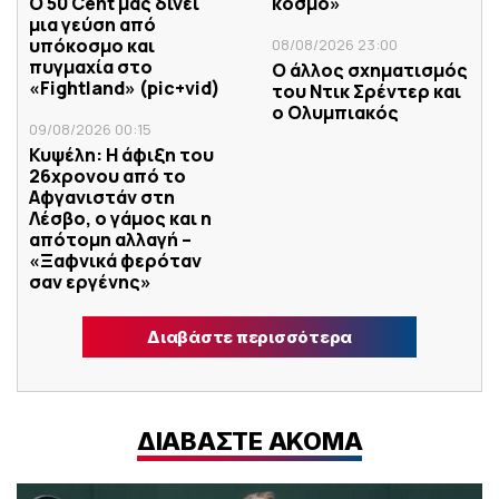
Ο 50 Cent μας δίνει
κόσμο»
μια γεύση από
υπόκοσμο και
08/08/2026 23:00
πυγμαχία στο
Ο άλλος σχηματισμός
«Fightland» (pic+vid)
του Ντικ Σρέντερ και
ο Ολυμπιακός
09/08/2026 00:15
Κυψέλη: Η άφιξη του
26χρονου από το
Αφγανιστάν στη
Λέσβο, ο γάμος και η
απότομη αλλαγή –
«Ξαφνικά φερόταν
σαν εργένης»
Διαβάστε περισσότερα
ΔΙΑΒΑΣΤΕ ΑΚΟΜΑ