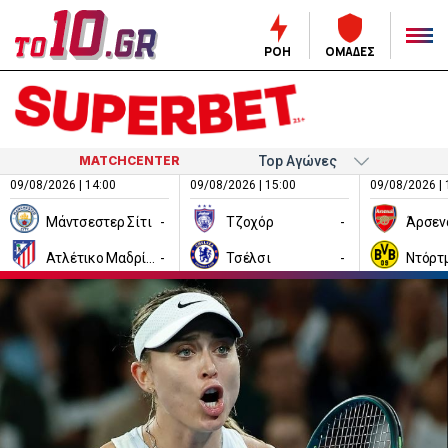
ΡΟΗ
ΟΜΑΔΕΣ
MATCHCENTER
09/08/2026 | 14:00
09/08/2026 | 15:00
09/08/2026 | 
Μάντσεστερ Σίτι
-
Τζοχόρ
-
Άρσεν
Ατλέτικο Μαδρίτης
-
Τσέλσι
-
Ντόρτ