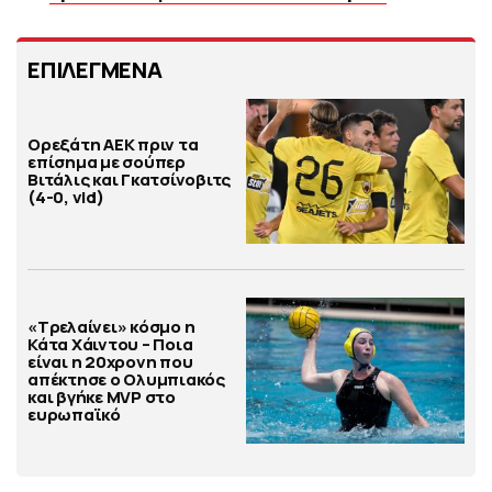
ΕΠΙΛΕΓΜΕΝΑ
Ορεξάτη ΑΕΚ πριν τα
επίσημα με σούπερ
Βιτάλις και Γκατσίνοβιτς
(4-0, vid)
«Τρελαίνει» κόσμο η
Κάτα Χάιντου – Ποια
είναι η 20χρονη που
απέκτησε ο Ολυμπιακός
και βγήκε MVP στο
ευρωπαϊκό