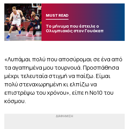
MUST READ
Το μήνυμα που έστειλε ο
Ολυμπιακός στον Γουόκαπ
«Λυπάμαι πολύ που αποσύρομαι σε ένα από
τα αγαπημένα μου τουρνουά. Προσπάθησα
μέχρι τελευταία στιγμή να παίξω. Είμαι
πολύ στεναχωρημένη κι ελπίζω να
επιστρέψω του χρόνου», είπε η Νο10 του
κόσμου.