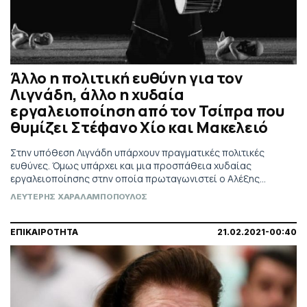
Άλλο η πολιτική ευθύνη για τον
Λιγνάδη, άλλο η χυδαία
εργαλειοποίηση από τον Τσίπρα που
θυμίζει Στέφανο Χίο και Μακελειό
Στην υπόθεση Λιγνάδη υπάρχουν πραγματικές πολιτικές
ευθύνες. Όμως υπάρχει και μια προσπάθεια χυδαίας
εργαλειοποίησης στην οποία πρωταγωνιστεί ο Αλέξης
Τσίπρας. Από την Μενδώνη στον Τσίπρα... Ένας Λιγνάδης
ΛΕΥΤΕΡΗΣ ΧΑΡΑΛΑΜΠΟΠΟΥΛΟΣ
ξεγυμνώνει το πολιτικό σύστημα.
ΕΠΙΚΑΙΡΟΤΗΤΑ
21.02.2021-00:40