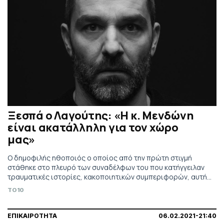
Ξεσπά ο Λαγούτης: «Η κ. Μενδώνη
είναι ακατάλληλη για τον χώρο
μας»
Ο δημοφιλής ηθοποιός ο οποίος από την πρώτη στιγμή
στάθηκε στο πλευρό των συναδέλφων του που κατήγγειλαν
τραυματικές ιστορίες, κακοποιητικών συμπεριφορών, αυτή
τη φορά μέσα από ανάρτησή του στα social media ζητά την
TO10
άμεση παραίτηση της Λίνας Μενδώνη.
ΕΠΙΚΑΙΡΟΤΗΤΑ
06.02.2021-21:40