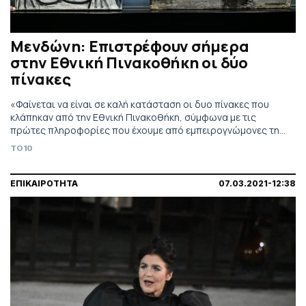
Μενδώνη: Επιστρέφουν σήμερα
στην Εθνική Πινακοθήκη οι δύο
πίνακες
«Φαίνεται να είναι σε καλή κατάσταση οι δυο πίνακες που
κλάπηκαν από την Εθνική Πινακοθήκη, σύμφωνα με τις
πρώτες πληροφορίες που έχουμε από εμπειρογνώμονες της
αστυνομίας που τους είδαν», τόνισε η υπουργός Πολιτισμού,
TO10
Λίνα Μενδώνη.
ΕΠΙΚΑΙΡΟΤΗΤΑ
07.03.2021-12:38