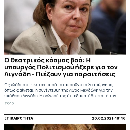
Ο θεατρικός κόσμος βοά: Η
υπουργός Πολιτισμού ήξερε για τον
Λιγνάδη - Πιέζουν για παραιτήσεις
Ως «λάδι στη φωτιά» παρά καταπραϋντικά λειτούργησε,
όπως φαίνεται, η συνέντευξη της Λίνας Μενδώνη για την
υπόθεση Λιγνάδη. Η δήλωσή της ότι εξαπατήθηκε από τον
Δημήτρη Λιγνάδη, και ότι δεν ήξερε τίποτα για το παρελθόν
TO10
του πρώην καλλιτεχνικού διευθυντή του Εθνικού Θεάτρου
εξόργισε τον θεατρικό κόσμο.
ΕΠΙΚΑΙΡΟΤΗΤΑ
20.02.2021-18:46