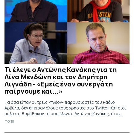
Τι έλεγε ο Αντώνης Κανάκης για τη
Λίνα Μενδώνη και τον Δημήτρη
Λιγνάδη - «Εμείς έναν συνεργάτη
παίρνουμε και...»
Τα όσα είπαν οι τρεις -πλέον- παρουσιαστές του Ράδιο
Αρβύλα, δεν έπεισαν όλους τους χρήστες στο Twitter. Κάποιοι
μάλιστα θυμήθηκαν τα όσα έλεγε ο Αντώνης Κανάκης, όταν
είχε σκάσει η υπόθεση με τον Δημήτρη Λιγνάδη
TO10