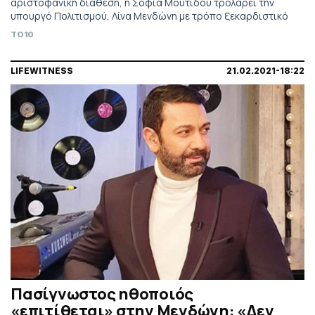
αριστοφανική διάθεση, η Σοφία Μουτίδου τρολάρει την
υπουργό Πολιτισμού, Λίνα Μενδώνη με τρόπο ξεκαρδιστικό
TO10
LIFEWITNESS
21.02.2021-18:22
Πασίγνωστος ηθοποιός
«επιτίθεται» στην Μενδώνη: «Δεν