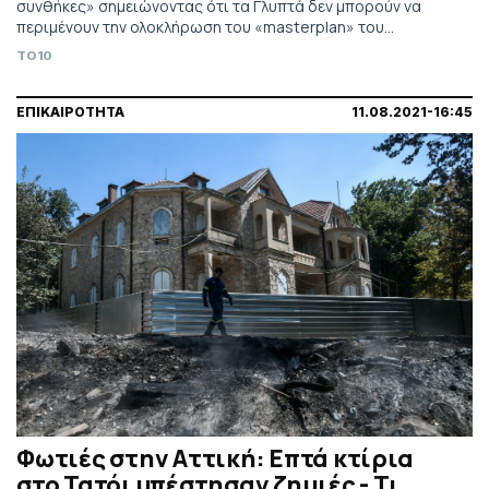
συνθήκες» σημειώνοντας ότι τα Γλυπτά δεν μπορούν να
περιμένουν την ολοκλήρωση του «masterplan» του
Βρετανικού Μουσείου, το οποίο δεν πληροί τις ικανές και
TO10
ασφαλείς συνθήκες έκθεσής τους.
ΕΠΙΚΑΙΡΟΤΗΤΑ
11.08.2021-16:45
Φωτιές στην Αττική: Επτά κτίρια
στο Τατόι υπέστησαν ζημιές - Τι