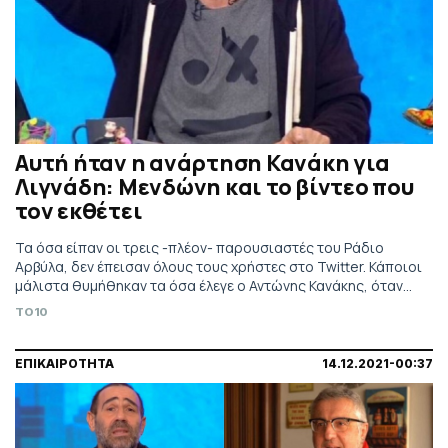
Αυτή ήταν η ανάρτηση Κανάκη για
Λιγνάδη: Μενδώνη και το βίντεο που
τον εκθέτει
Τα όσα είπαν οι τρεις -πλέον- παρουσιαστές του Ράδιο
Αρβύλα, δεν έπεισαν όλους τους χρήστες στο Twitter. Κάποιοι
μάλιστα θυμήθηκαν τα όσα έλεγε ο Αντώνης Κανάκης, όταν
είχε σκάσει η υπόθεση με τον Δημήτρη Λιγνάδη.
TO10
ΕΠΙΚΑΙΡΟΤΗΤΑ
14.12.2021-00:37