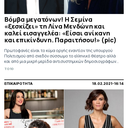
Βόμβα μεγατόνων! Η Σεμίνα
«ξεσκίζει» τη Λίνα Μενδώνη και
καλεί εισαγγελέα: «Είσαι ανίκανη
και επικίνδυνη. Παραιτήσου!» (pic)
Πρωτοφανές είναι το κύμα οργής εναντίον της υπουργού
Πολιτισμού από σχεδόν σύσσωμο το ελληνικό θέατρο αλλά
και από μια μικρή μερίδα αντισυστημικών δημοσιογράφων
με τη Σεμίνα Διγενή να είναι αυτή – μετά την Έλενα Ακρίτα –
TO10
που προκαλεί τη μεγαλύτερη αίσθηση με τις δημόσιες
καταγγελίες της στα σόσιαλ μίντια.
ΕΠΙΚΑΙΡΟΤΗΤΑ
18.02.2021-16:14