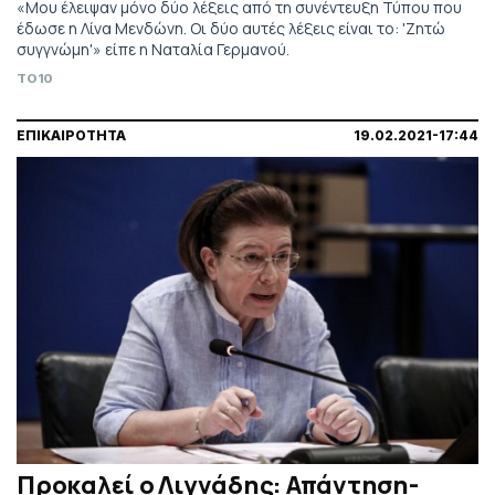
«Μου έλειψαν μόνο δύο λέξεις από τη συνέντευξη Τύπου που
έδωσε η Λίνα Μενδώνη. Οι δύο αυτές λέξεις είναι το: 'Ζητώ
συγγνώμη'» είπε η Ναταλία Γερμανού.
TO10
ΕΠΙΚΑΙΡΟΤΗΤΑ
19.02.2021-17:44
Προκαλεί ο Λιγνάδης: Απάντηση-