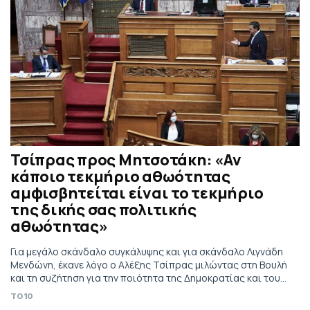
Τσίπρας προς Μητσοτάκη: «Αν
κάποιο τεκμήριο αθωότητας
αμφισβητείται είναι το τεκμήριο
της δικής σας πολιτικής
αθωότητας»
Για μεγάλο σκάνδαλο συγκάλυψης και για σκάνδαλο Λιγνάδη
Μενδώνη, έκανε λόγο ο Αλέξης Τσίπρας μιλώντας στη Βουλή
και τη συζήτηση για την ποιότητα της Δημοκρατίας και του
Δημοσίου Διαλόγου.
TO10