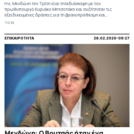
Η κ. Μενδώνη την Τρίτη είχε τηλεδιάσκεψη με τον
πρωθυπουργό Κυριάκο Μητσοτάκη και συζήτησαν τις
εξειδικευμένες δράσεις για τη βραχυπρόθεσμη και
μεσοπρόθεσμη στήριξη του κλάδου.
TO10
ΕΠΙΚΑΙΡΟΤΗΤΑ
26.02.2020-09:27
Μενδώνη: Ο Βουτσάς ήταν ένα