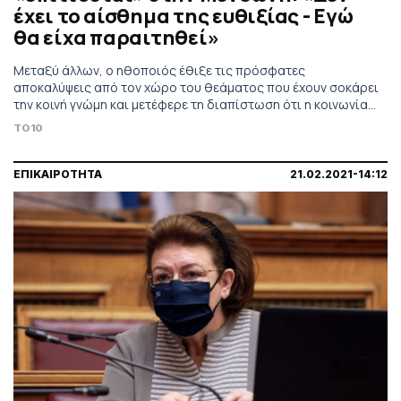
έχει το αίσθημα της ευθιξίας - Εγώ
θα είχα παραιτηθεί»
Μεταξύ άλλων, ο ηθοποιός έθιξε τις πρόσφατες
αποκαλύψεις από τον χώρο του θεάματος που έχουν σοκάρει
την κοινή γνώμη και μετέφερε τη διαπίστωση ότι η κοινωνία
δεν ήταν έτοιμη να υπερασπιστεί όλες αυτές τις γυναίκες που
TO10
βρήκαν το θάρρος να εξομολογηθούν τον εφιάλτη τους.
ΕΠΙΚΑΙΡΟΤΗΤΑ
21.02.2021-14:12