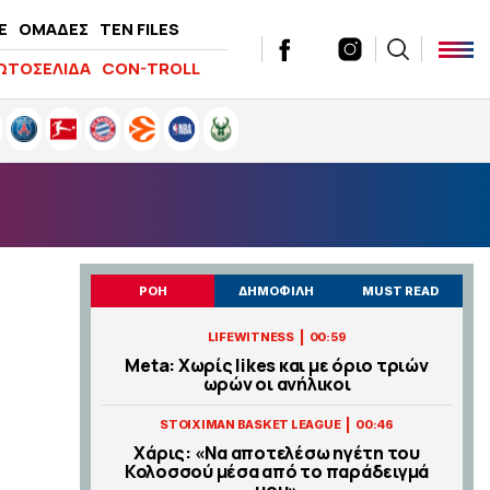
E
ΟΜΑΔΕΣ
TEN FILES
ΩΤΟΣΕΛΙΔΑ
CON-TROLL
ΡΟΗ
ΔΗΜΟΦΙΛΗ
MUST READ
|
LIFEWITNESS
00:59
Meta: Χωρίς likes και με όριο τριών
ωρών οι ανήλικοι
|
STOIXIMAN BASKET LEAGUE
00:46
Χάρις: «Να αποτελέσω ηγέτη του
Κολοσσού μέσα από το παράδειγμά
μου»