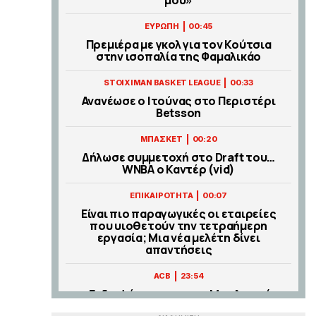
|
ΕΥΡΩΠΗ
00:45
Πρεμιέρα με γκολ για τον Κούτσια
στην ισοπαλία της Φαμαλικάο
|
STOIXIMAN BASKET LEAGUE
00:33
Ανανέωσε ο Ιτούνας στο Περιστέρι
Betsson
|
ΜΠΑΣΚΕΤ
00:20
Δήλωσε συμμετοχή στο Draft του…
WNBA ο Καντέρ (vid)
|
ΕΠΙΚΑΙΡΟΤΗΤΑ
00:07
Είναι πιο παραγωγικές οι εταιρείες
που υιοθετούν την τετραήμερη
εργασία; Μια νέα μελέτη δίνει
απαντήσεις
|
ACB
23:54
«Ενδιαφέρεται για τον Μπολομπόι
η Μάλαγα» (pic)