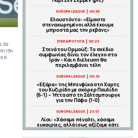
|
EUROPA LEAGUE
00:36
Ελουστόντο: «Είμαστε
στεναχωρημένοι αλλά έχουμε
μπροστά μας την ρεβάνς»
|
ΕΠΙΚΑΙΡΟΤΗΤΑ
00:23
6:30
Στενά του Ορμούζ: Το σχέδιο
τη 13η
συμφωνίας δίνει τον έλεγχο στο
s 6.
Ιράν – Και η διέλευση θα
περιλαμβάνει τέλη
|
EUROPA LEAGUE
00:10
«Εξάρα» της Μπενφίκα στη Χαρτς
του Κυζιρίδη με σκόρερ Παυλίδη
(6-1) – Ήττα από τη Σάλτσμπουργκ
για την Πάφο (1-0)
|
EUROPA LEAGUE
23:57
Λίσι: «Χάσαμε πέναλτι, χάσαμε
ευκαιρίες, αλλά ίσως αξίζαμε κάτι
παραπάνω – Πρέπει να
βελτιωθούμε σε πολλά κομμάτια»