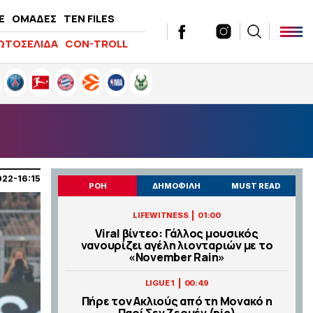
E
ΟΜΑΔΕΣ
TEN FILES
ΩΤΟΣΕΛΙΔΑ
CON-TROLL
022-16:15
ΡΟΗ
ΔΗΜΟΦΙΛΗ
MUST READ
|
LIFEWITNESS
01:00
Viral βίντεο: Γάλλος μουσικός
νανουρίζει αγέλη λιονταριών με το
«November Rain»
|
LIGUE 1
00:49
Πήρε τον Ακλιούς από τη Μονακό η
Παρί Σεν Ζερμέν (pic)