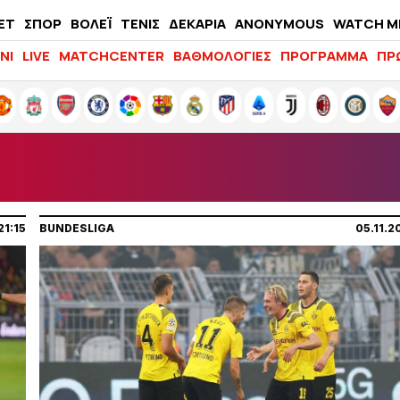
ΕΤ
ΣΠΟΡ
ΒΟΛΕΪ
ΤΕΝΙΣ
ΔΕΚΑΡΙΑ
ANONYMOUS
WATCH M
LIFEWITNESS
ΝΙ
LIVE
MATCHCENTER
ΒΑΘΜΟΛΟΓΙΕΣ
ΠΡΟΓΡΑΜΜΑ
ΠΡ
21:15
BUNDESLIGA
05.11.2