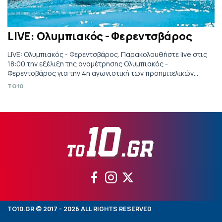
LIVE: Ολυμπιακός - Φερεντσβάρος
LIVE: Ολυμπιακός - Φερεντσβάρος. Παρακολουθήστε live στις
18:00 την εξέλιξη της αναμέτρησης Ολυμπιακός -
Φερεντσβάρος για την 4η αγωνιστική των προημιτελικών
ομίλων του Champions League. Τηλεοπτικά από ΕΡΤ Sports
TO10
2.
TO10.GR © 2017 - 2026 ALL RIGHTS RESERVED