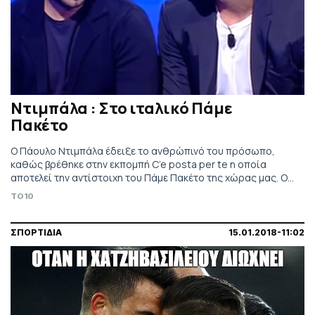
Ντιμπάλα : Στο ιταλικό Πάμε
Πακέτο
Ο Πάουλο Ντιμπάλα έδειξε το ανθρώπινό του πρόσωπο,
καθώς βρέθηκε στην εκπομπή C’e posta per te η οποία
αποτελεί την αντίστοιχη του Πάμε Πακέτο της χώρας μας. Ο
σταρ της Γιουβέντους έδωσε το παρών προκειμένου να
TO10
βοηθήσει ένα ζευγάρι με οικονομικά προβλήματα, την Λουάνα
και τον Τζουζέπε. Η Λουάνα αποφάσισε να κάνει έκπληξη
στον σύζυγό της […]
ΣΠΟΡΤΙΔΙΑ
15.01.2018-11:02