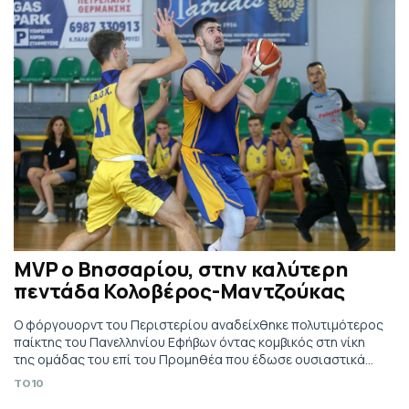
MVP ο Βησσαρίου, στην καλύτερη
πεντάδα Κολοβέρος-Μαντζούκας
Ο φόργουορντ του Περιστερίου αναδείχθηκε πολυτιμότερος
παίκτης του Πανελληνίου Εφήβων όντας κομβικός στη νίκη
της ομάδας του επί του Προμηθέα που έδωσε ουσιαστικά
και τον τίτλο.
TO10