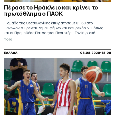
Πέρασε το Ηράκλειο και κρίνει το
πρωτάθλημα ο ΠΑΟΚ
Η ομάδα της Θεσσαλονίκης επικράτησε με 81-68 στο
Πανελλήνιο Πρωτάθλημα Εφήβων και έχει ρεκόρ 3-1, όπως
και οι Προμηθέας Πάτρας και Περιστέρι. Την Κυριακή
(08/08) αγωνίζεται με τον Ολυμπιακό.
TO10
ΕΛΛΑΔΑ
08.08.2020-18:00