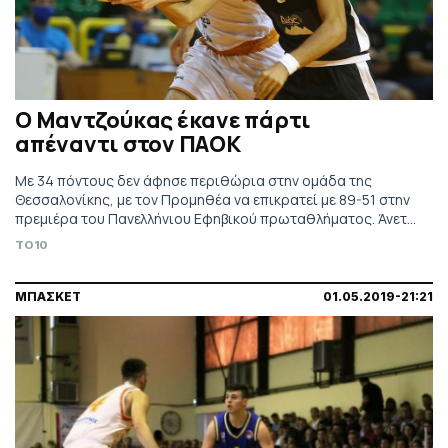
Ο Μαντζούκας έκανε πάρτι
απέναντι στον ΠΑΟΚ
Με 34 πόντους δεν άφησε περιθώρια στην ομάδα της
Θεσσαλονίκης, με τον Προμηθέα να επικρατεί με 89-51 στην
πρεμιέρα του Πανελλήνιου Εφηβικού πρωταθλήματος. Άνετα
το Περιστέρι το Ηράκλειο.
TO10
ΜΠΑΣΚΕΤ
01.05.2019-21:21