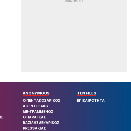
Σιμεόνε για Άλβαρες: «Ο σύλλογος
έλαβε μια απόφαση»
|
ΠΟΔΟΣΦΑΙΡΟ
15:21
Βαρύ πένθος για τον Λιονέλ Μέσι:
«Έφυγε» από τη ζωή ο πατέρας
του!
|
CHAMPIONS LEAGUE
15:11
«Μία ανάσα από την Παρί Σεν
Ζερμέν ο Φεράν Τόρες»
|
ΕΘΝΙΚΕΣ ΟΜΑΔΕΣ
15:10
Πάλεψε αλλά λύγισε από το Ισραήλ η
Ελλάδα (89-84)
|
PREMIER LEAGUE
14:58
ANONYMOUS
TEN FILES
Επίσημα στην Άρσεναλ ο Γκιμαράες
Ο ΠΕΝΤΑΚΟΣΑΡΙΚΟΣ
ΕΠΙΚΑΙΡΟΤΗΤΑ
AGENT LEAKS
|
STOIXIMAN SUPERLEAGUE
14:44
ΔΙΕ-ΓΡΑΜΜΕΝΟΣ
ΗΣ
Ο ΠΑΡΑΓΚΑΣ
Παίκτης του Ηρακλή ο Νανού
ΒΑΣΙΛΗΣ ΔΕΚΑΡΙΚΟΣ
PRESSΑΚΙΑΣ
|
ΣΤΟΙΧΗΜΑ
14:31