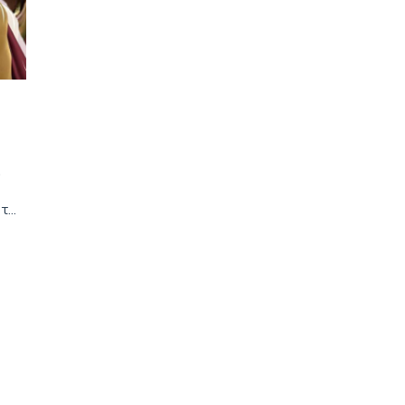
ε
 τα