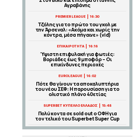
Αγραβάνης
|
PREMIER LEAGUE
16:30
Τζόλης για το πρώτο του γκολ με
την Άρσεναλ: «Ακόμα και χωρίς την
κόντρα, μέσα πήγαινε» (vid)
|
ΕΠΙΚΑΙΡΟΤΗΤΑ
16:16
Ύψιστη επιφυλακή για φωτιές:
Βοριάδες έως 9 μποφόρ – Οι
επικίνδυνες περιοχές
|
EUROLEAGUE
16:02
Πότε θα γίνουν τα αποκαλυπτήρια
του νέου ΣΕΦ: Η παρουσίαση για το
ολιστικό πλάνο 40ετίας
|
SUPERBET ΚΥΠΕΛΛΟ ΕΛΛΑΔΟΣ
15:48
Πολύ κοντα σε sold out ο ΟΦΗ για
τον τελικό του Superbet Super Cup
|
LA LIGA
15:35