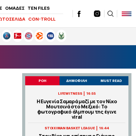
E
ΟΜΑΔΕΣ
TEN FILES
ΩΤΟΣΕΛΙΔΑ
CON-TROLL
ΡΟΗ
ΔΗΜΟΦΙΛΗ
MUST READ
|
LIFEWITNESS
16:55
Η Ευγενία Σαμαρά μαζί με τον Νίκο
Μουτσινά στο Μεξικό: Το
φωτογραφικό άλμπουμ της έγινε
viral
|
STOIXIMAN BASKET LEAGUE
16:44
Στον Βίκο και επίσημα ο Γιάννης