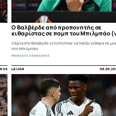
Ο Βαλβέρδε από προπονητής σε
κιθαρίστας σε παμπ του Μπιλμπάο (
Ο Ερνέστο Βαλβέρδε εντοπίστηκε να παίζει κιθάρα σε μί
στο Μπιλμπάο.
ΜΑΝΩΛΗΣ ΠΑΠΑΔΑΚΗΣ
9:54
LA LIGA
08.05.20