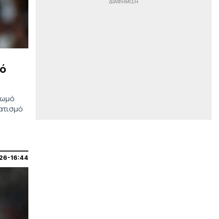
Viral βίντεο: Γάλλος μουσικός
νανουρίζει αγέλη λιονταριών με το
«November Rain»
|
LIGUE 1
00:49
Πήρε τον Ακλιούς από τη Μονακό η
Παρί Σεν Ζερμέν (pic)
πό
|
EUROPA LEAGUE
00:36
Ελουστόντο: «Είμαστε
στεναχωρημένοι αλλά έχουμε
κωμό
μπροστά μας την ρεβάνς»
ματισμό
|
ΕΠΙΚΑΙΡΟΤΗΤΑ
00:23
Στενά του Ορμούζ: Το σχέδιο
συμφωνίας δίνει τον έλεγχο στο
Ιράν – Και η διέλευση θα
26-16:44
περιλαμβάνει τέλη
|
EUROPA LEAGUE
00:10
«Εξάρα» της Μπενφίκα στη Χαρτς
του Κυζιρίδη με σκόρερ Παυλίδη
(6-1) – Ήττα από τη Σάλτσμπουργκ
για την Πάφο (1-0)