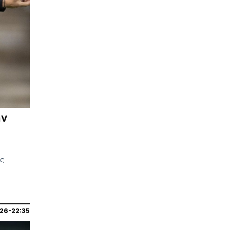
ην
ας
026-22:35