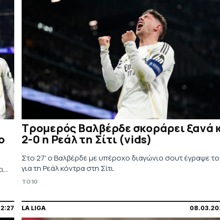
Τρομερός Βαλβέρδε σκοράρει ξανά 
ο
2-0 η Ρεάλ τη Σίτι (vids)
Στο 27' ο Βαλβέρδε με υπέροχο διαγώνιο σουτ έγραψε το
για τη Ρεάλ κόντρα στη Σίτι.
...
TO10
22:27
LA LIGA
08.03.20