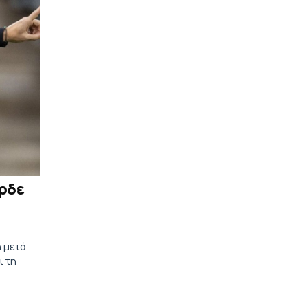
έρδε
 μετά
ι τη