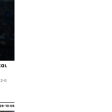
και
 2-0
26-10:06