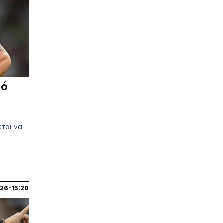
|
EUROPA LEAGUE
23:57
Λίσι: «Χάσαμε πέναλτι, χάσαμε
ευκαιρίες, αλλά ίσως αξίζαμε κάτι
παραπάνω – Πρέπει να
βελτιωθούμε σε πολλά κομμάτια»
|
EUROPA LEAGUE
23:40
πό
Μπρούνο: «Παλέψαμε πολύ για τη
νίκη, αλλά απλά είναι το πρώτο
ημίχρονο»
|
EUROPA LEAGUE
23:38
εται να
Η μέρα, η ώρα και το κανάλι της
ρεβάνς του ΠΑΟΚ στις Βρυξέλλες
|
ΠΟΔΟΣΦΑΙΡΟ
23:36
Βαθμολογία UEFA: Έχασε έδαφος
για τη 10η θέση η Ελλάδα,
26-15:20
απομακρύνθηκαν Τσεχία και
Πολωνία
ΠΕΡΙΣΣΟΤΕΡΑ