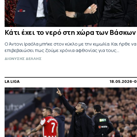
Κάτι έχει το νερό στη χώρα των Βάσκων
Ο Άντονι Ιραόλα μπήκε στον κύκλο με την κιμωλία. Και ήρθε να
επιβεβαιώσει πως ζούμε χρόνια αφθονίας για τους…
ΔΙΟΝΥΣΗΣ ΔΕΛΛΗΣ
LA LIGA
18.05.2026-0