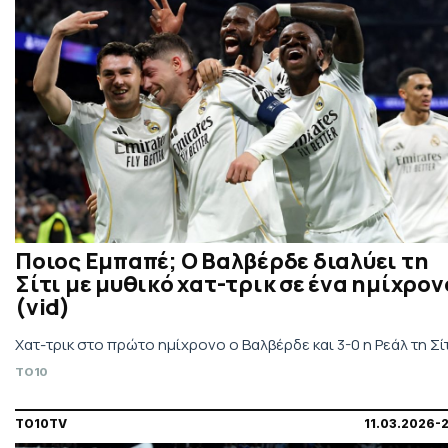
Ποιος Εμπαπέ; Ο Βαλβέρδε διαλύει τη
Σίτι με μυθικό χατ-τρικ σε ένα ημίχρον
(vid)
Χατ-τρικ στο πρώτο ημίχρονο ο Βαλβέρδε και 3-0 η Ρεάλ τη Σίτι
TO10
TO10TV
11.03.2026-