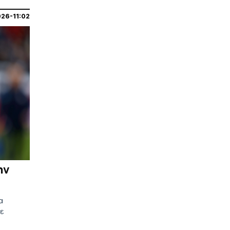
026-11:02
ην
α
σε