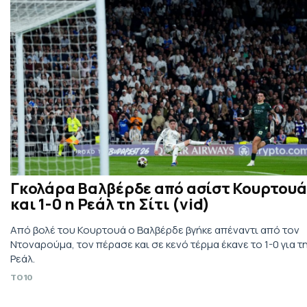
Γκολάρα Βαλβέρδε από ασίστ Κουρτουά
και 1-0 η Ρεάλ τη Σίτι (vid)
Από βολέ του Κουρτουά ο Βαλβέρδε βγήκε απέναντι από τον
Ντοναρούμα, τον πέρασε και σε κενό τέρμα έκανε το 1-0 για τ
Ρεάλ.
TO10