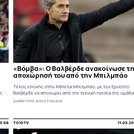
«Βόμβα»: Ο Βαλβέρδε ανακοίνωσε τ
αποχώρησή του από την Μπιλμπάο
Τέλος εποχής στην Αθλέτικ Μπιλμπάο, με τον Ερνέστο
ας
Βαλβέρδε να αποχωρεί από την τεχνική ηγεσία της ομάδ
ΔΗΜΗΤΡΗΣ ΑΠΟΣΤΟΛΙΔΗΣ
23:06
TO10TV
11.03.2