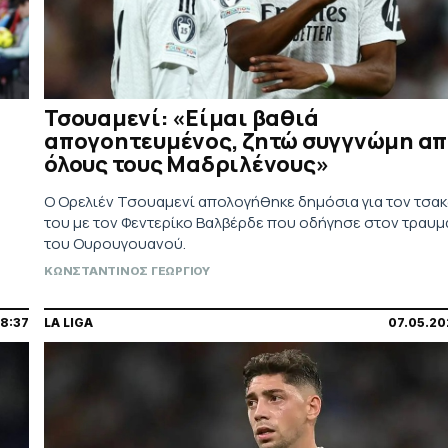
Τσουαμενί: «Είμαι βαθιά
απογοητευμένος, ζητώ συγγνώμη α
όλους τους Μαδριλένους»
Ο Ορελιέν Τσουαμενί απολογήθηκε δημόσια για τον τσα
του με τον Φεντερίκο Βαλβέρδε που οδήγησε στον τραυ
του Ουρουγουανού.
ΚΩΝΣΤΑΝΤΙΝΟΣ ΓΕΩΡΓΙΟΥ
8:37
LA LIGA
07.05.20