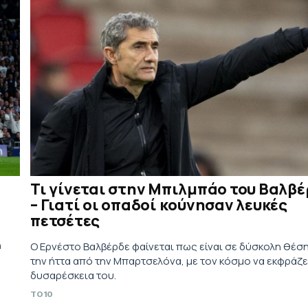
Τι γίνεται στην Μπιλμπάο του Βαλβ
– Γιατί οι οπαδοί κούνησαν λευκές
πετσέτες
η
Ο Ερνέστο Βαλβέρδε φαίνεται πως είναι σε δύσκολη θέση
την ήττα από την Μπαρτσελόνα, με τον κόσμο να εκφράζε
δυσαρέσκεια του.
TO10