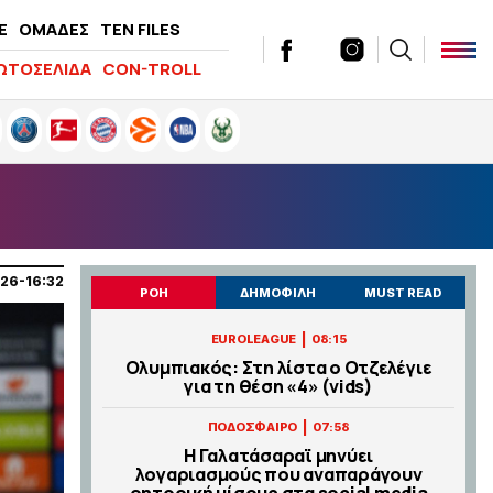
E
ΟΜΑΔΕΣ
TEN FILES
ΩΤΟΣΕΛΙΔΑ
CON-TROLL
26-16:32
ΡΟΗ
ΔΗΜΟΦΙΛΗ
MUST READ
|
EUROLEAGUE
08:15
Ολυμπιακός: Στη λίστα ο Οτζελέγιε
για τη θέση «4» (vids)
|
ΠΟΔΟΣΦΑΙΡΟ
07:58
Η Γαλατάσαραϊ μηνύει
λογαριασμούς που αναπαράγουν
ρητορική μίσους στα social media