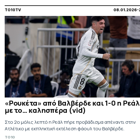
TO10TV
08.01.2026-
«Ρουκέτα» από Βαλβέρδε και 1-0 η Ρεάλ
με το… καλησπέρα (vid)
Στο 2ο μόλις λεπτό η Ρεάλ πήρε προβάδισμα απέναντι στην
Ατλέτικο με εκπληκτική εκτέλεση φάουλ του Βαλβέρδε.
TO10