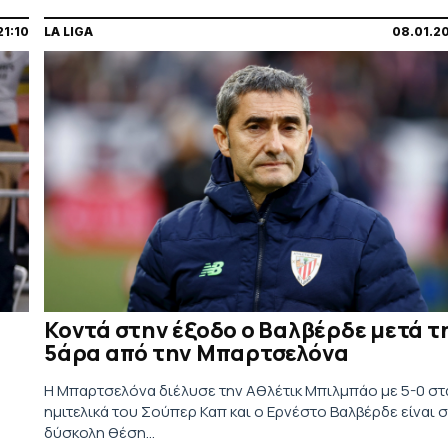
21:10
LA LIGA
08.01.2
Κοντά στην έξοδο ο Βαλβέρδε μετά τ
5άρα από την Μπαρτσελόνα
Η Μπαρτσελόνα διέλυσε την Αθλέτικ Μπιλμπάο με 5-0 στ
ημιτελικά του Σούπερ Καπ και ο Ερνέστο Βαλβέρδε είναι 
δύσκολη θέση...