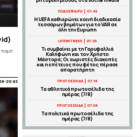
|
ΠΟΔΟΣΦΑΙΡΟ
07:45
Η UEFA καθιερώνει κοινή διαδικασία
τεσσάρων βημάτων για το VAR σε
όλη την Ευρώπη
vid)
|
LIFEWITNESS
07:36
Τι συμβαίνει με τη Γαρυφαλλιά
α παμπ
Καληφώνη και τον Χρήστο
Μάστορα; Οι χωριστές διακοπές
και η επέτειος που φέτος πέρασε
απαρατήρητη
|
ΠΡΩΤΟΣΕΛΙΔΑ
07:18
26-20:43
Τα αθλητικά πρωτοσέλιδα της
ημέρας (7/8)
|
ΠΡΩΤΟΣΕΛΙΔΑ
07:09
Τα πολιτικά πρωτοσέλιδα της
ημέρας (7/8)
|
LIFEWITNESS
01:00