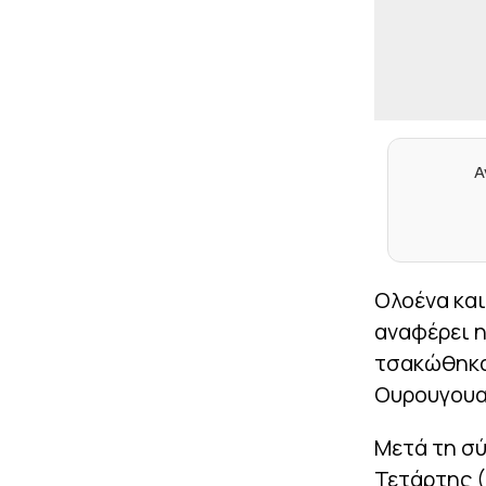
Α
Ολοένα κα
αναφέρει η
τσακώθηκαν
Ουρουγουαν
Μετά τη σ
Τετάρτης (