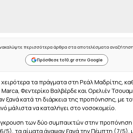
νακαλύψτε περισσότερα άρθρα στα αποτελέσματα αναζήτησ
Πρόσθεσε to10.gr στην Google
ι χειρότερα τα πράγματα στη Ρεάλ Μαδρίτης, κ
 Marca, Φεντερίκο Βαλβέρδε και Ορελιέν Τσουαμ
 ξανά κατά τη διάρκεια της προπόνησης, με το
ό μάλιστα να καταλήγει στο νοσοκομείο.
ύγκρουση των δύο συμπαικτών στην προπόνηση
6/5), τα αίματα άναψαν ξανά την Πέμπτη (7/5), 