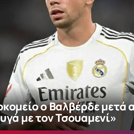
οκομείο ο Βαλβέρδε μετά 
υγά με τον Τσουαμενί»