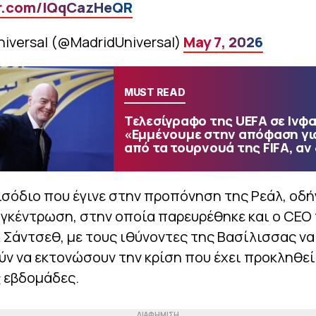
er.com/lQqCazHeQR
niversal (@MadridUniversal)
May 7, 2026
MUST READ
Τελεσίγραφο της UEFA σε Ινφα
«Εμμένουμε στην απόφαση γι
από τα τουρνουά της FIFA, αν
ισόδιο που έγινε στην προπόνηση της Ρεάλ, οδή
γκέντρωση, στην οποία παρευρέθηκε και ο CEO 
 Σάντσεθ, με τους ιθύνοντες της Βασίλισσας να
 να εκτονώσουν την κρίση που έχει προκληθεί
 εβδομάδες.