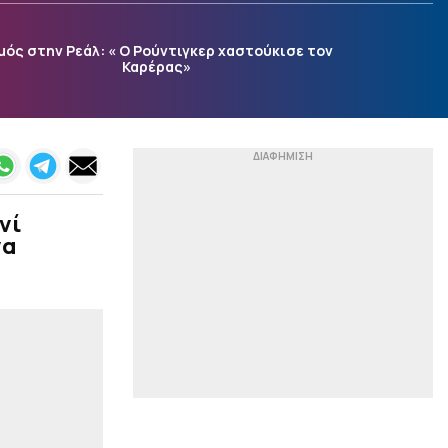
|
LA LIGA
19:59
«Η Μπαρτσελόνα μπαίνει
μός στην Ρεάλ: « Ο Ρούντιγκερ χαστούκισε τον
δυνατά για Ρόδρι»
Καρέρας»
|
CHAMPIONS LEAGUE
19:58
Ο διαιτητής της ρεβάνς
του Ολυμπιακού με τη
Ναϊμέγκεν στην Ολλανδία
|
MLS
19:48
Αποθέωσε τον Μέσι ο
νί
Όγιος: «Αν μιλούσαμε για
να
ζωγραφική θα ήταν ο
Πικάσο»
|
EUROPA LEAGUE
19:46
Live ο αγώνας της Λίνκολν
Ρεντ Ιμπς με την Ομόνοια
για τον 3ο προκριματικό
γύρο του Europa League
|
EUROPA LEAGUE
19:45
ΠΑΟΚ - ΑΝΤΕΡΛΕΧΤ Live