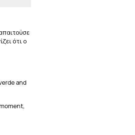
 απαιτούσε
ίζει ότι ο
lverde and
t moment,