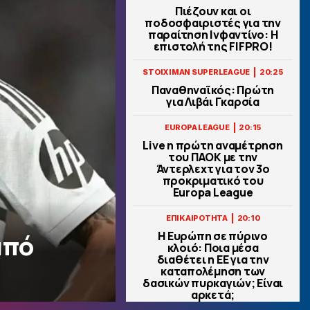
Πιέζουν και οι
ποδοσφαιριστές για την
παραίτηση Ινφαντίνο: Η
επιστολή της FIFPRO!
|
STOIXIMAN SUPERLEAGUE
20:25
Παναθηναϊκός: Πρώτη
για Λιβάι Γκαρσία
|
EUROPA LEAGUE
20:15
Live η πρώτη αναμέτρηση
του ΠΑΟΚ με την
Άντερλεχτ για τον 3ο
προκριματικό του
Europa League
|
ΕΠΙΚΑΙΡΟΤΗΤΑ
20:10
Η Ευρώπη σε πύρινο
από
κλοιό: Ποια μέσα
διαθέτει η ΕΕ για την
καταπολέμηση των
δασικών πυρκαγιών; Είναι
αρκετά;