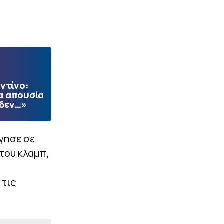
ντίνο:
α απουσία
 δεν…»
γησε σε
του κλαμπ,
 τις