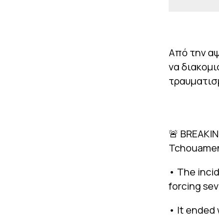
Από την α
να διακομι
τραυματισ
🚨 BREAKIN
Tchouameni
• The incid
forcing se
• It ended