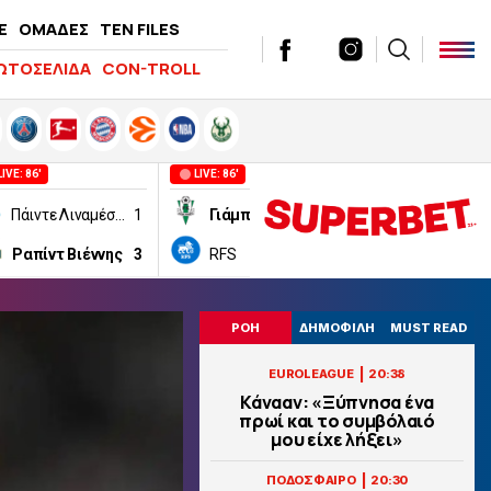
E
ΟΜΑΔΕΣ
TEN FILES
ΩΤΟΣΕΛΙΔΑ
CON-TROLL
LIVE: 86'
LIVE: 86'
LIVE: 54'
Πάιντε Λιναμέσκοντ
1
Γιάμπλονετς
2
CFR Κλουζ
Ραπίντ Βιέννης
3
RFS
0
Τρόμσο
ΡΟΗ
ΔΗΜΟΦΙΛΗ
MUST READ
|
EUROLEAGUE
20:38
Κάνααν: «Ξύπνησα ένα
πρωί και το συμβόλαιό
μου είχε λήξει»
|
ΠΟΔΟΣΦΑΙΡΟ
20:30