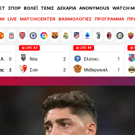
ΕΤ
ΣΠΟΡ
ΒΟΛΕΪ
ΤΕΝΙΣ
ΔΕΚΑΡΙΑ
ANONYMOUS
WATCH M
LIFEWITNESS
ΝΙ
LIVE
MATCHCENTER
ΒΑΘΜΟΛΟΓΙΕΣ
ΠΡΟΓΡΑΜΜΑ
ΠΡ
LIVE: 82'
LIVE: 88'
Μακάμπι Τελ Αβίβ
0
Νόα
2
Ελσίνκι
1
ας
2
Σιόν
2
Μάδεργουελ
1