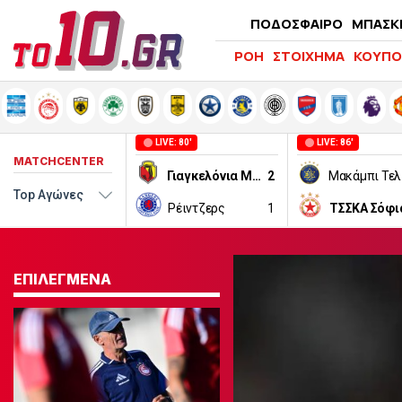
ΠΟΔΟΣΦΑΙΡΟ
ΜΠΑΣΚ
ΡΟΗ
ΣΤΟΙΧΗΜΑ
ΚΟΥΠΟ
LIVE: 80'
LIVE: 86'
MATCHCENTER
Γιαγκελόνια Μπιάλιστοκ
2
Ρέιντζερς
1
ΤΣΣΚΑ Σόφι
ΕΠΙΛΕΓΜΕΝΑ