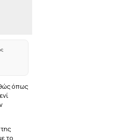
Streaming (20:45)
|
EUROPA LEAGUE
19:44
Live η αναμέτρηση της
Σάλτσμπουργκ με την
Πάφο
|
EUROPA LEAGUE
19:43
ης
Live το Χράντετς
Κράλοβε - Μπεσίκτας
που ενδιαφέρει τον
Παναθηναϊκό
|
STOIXIMAN BASKET LEAGUE
19:40
αθώς όπως
Ο Άρης ανακοίνωσε τον
ενί
Μοκόκα: «Ένας
πρωταθλητής EuroCup
ν
στα κιτρινόμαυρα»
|
EUROPA LEAGUE
19:38
Η ενδεκάδα του ΠΑΟΚ για
 της
τον αγώνα με την
Άντερλεχτ (pic)
με το