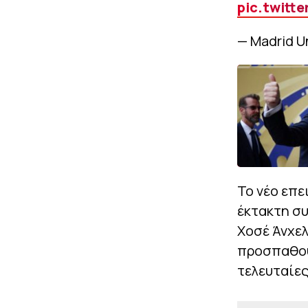
pic.twitt
— Madrid U
Το νέο επε
έκτακτη συ
Χοσέ Άνχελ
προσπαθούν
τελευταίες