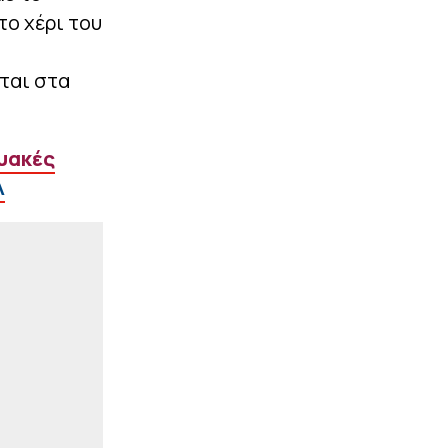
το χέρι του
|
STOIXIMAN BASKET LEAGUE
19:35
Νόλεϊ: «Υπέγραψα
συμβόλαιο με μία από τις
ται στα
κορυφαίες ομάδες της
Ελλάδας»
ΠΕΡΙΣΣΟΤΕΡΑ
υακές
λ