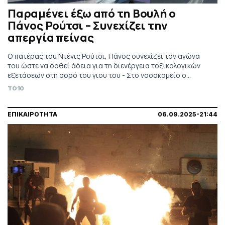
Παραμένει έξω από τη Βουλή ο
Πάνος Ρούτσι – Συνεχίζει την
απεργία πείνας
Ο πατέρας του Ντένις Ρούτσι, Πάνος συνεχίζει τον αγώνα
του ώστε να δοθεί άδεια για τη διενέργεια τοξικολογικών
εξετάσεων στη σορό του γιου του - Στο νοσοκομείο ο
δεύτερος απεργός πείνας
TO10
ΕΠΙΚΑΙΡΟΤΗΤΑ
06.09.2025-21:44