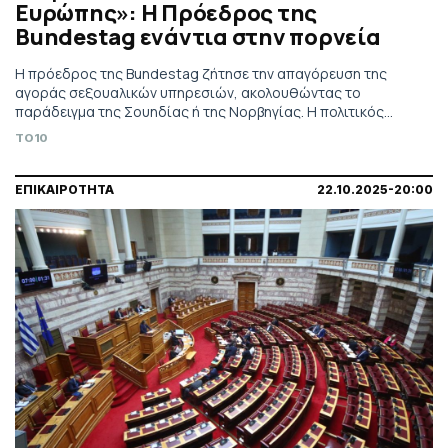
Ευρώπης»: Η Πρόεδρος της
Bundestag ενάντια στην πορνεία
Η πρόεδρος της Bundestag ζήτησε την απαγόρευση της
αγοράς σεξουαλικών υπηρεσιών, ακολουθώντας το
παράδειγμα της Σουηδίας ή της Νορβηγίας. Η πολιτικός
επέκρινε με έντονα λόγια την κατάσταση στη Γερμανία
TO10
ΕΠΙΚΑΙΡΟΤΗΤΑ
22.10.2025-20:00