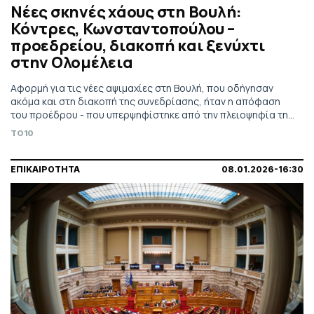
Νέες σκηνές χάους στη Βουλή:
Κόντρες, Κωνσταντοπούλου –
προεδρείου, διακοπή και ξενύχτι
στην Ολομέλεια
Αφορμή για τις νέες αψιμαχίες στη Βουλή, που οδήγησαν
ακόμα και στη διακοπή της συνεδρίασης, ήταν η απόφαση
του προέδρου - που υπερψηφίστηκε από την πλειοψηφία της
ΝΔ - να ολοκληρωθούν οι εργασίες στις 11 το βράδυ, γεγονός
TO10
που σήμανε αυτόματα την περικοπή του καταλόγου των
ομιλητών.
ΕΠΙΚΑΙΡΟΤΗΤΑ
08.01.2026-16:30