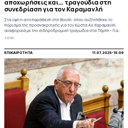
αποχωρήσεις και… τραγούδια στη
συνεδρίαση για τον Καραμανλή
Στα ύψη η αντιπαράθεση στη Βουλή, όπου συζητήθηκε το
πόρισμα της προανακριτικής για τον Κώστα Αχ. Καραμανλή,
αναφορικά με την σιδηροδρομική τραγωδία στα Τέμπη - Για
«συγκάλυψη» κατηγορούν την κυβέρνηση τα κόμματα
TO10
ΕΠΙΚΑΙΡΟΤΗΤΑ
11.07.2025-15:09