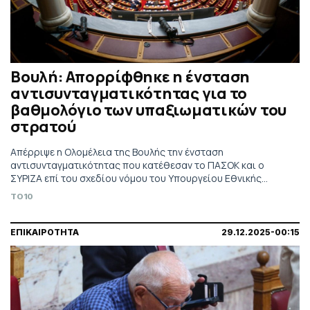
Βουλή: Απορρίφθηκε η ένσταση
αντισυνταγματικότητας για το
βαθμολόγιο των υπαξιωματικών του
στρατού
Απέρριψε η Ολομέλεια της Βουλής την ένσταση
αντισυνταγματικότητας που κατέθεσαν το ΠΑΣΟΚ και ο
ΣΥΡΙΖΑ επί του σχεδίου νόμου του Υπουργείου Εθνικής
Άμυνας για τις Ένοπλες Δυνάμεις
TO10
ΕΠΙΚΑΙΡΟΤΗΤΑ
29.12.2025-00:15