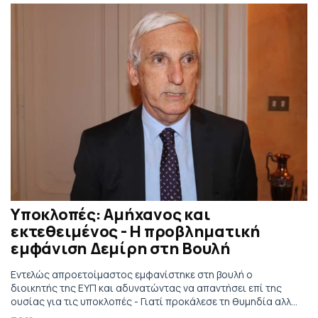
Υποκλοπές: Αμήχανος και
εκτεθειμένος - Η προβληματική
εμφάνιση Δεμίρη στη Βουλή
Εντελώς απροετοίμαστος εμφανίστηκε στη βουλή ο
διοικητής της ΕΥΠ και αδυνατώντας να απαντήσει επί της
ουσίας για τις υποκλοπές - Γιατί προκάλεσε τη θυμηδία αλλά
και τον θυμό των παριστάμενων βουλευτών