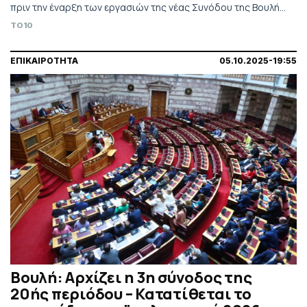
πριν την έναρξη των εργασιών της νέας Συνόδου της Βουλής,
που ξεκινά σήμερα.
TO10
ΕΠΙΚΑΙΡΟΤΗΤΑ
05.10.2025-19:55
Βουλή: Αρχίζει η 3η σύνοδος της
20ής περιόδου – Κατατίθεται το