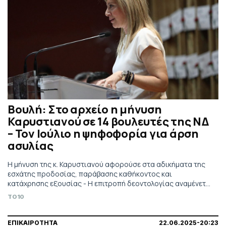
Βουλή: Στο αρχείο η μήνυση
Καρυστιανού σε 14 βουλευτές της ΝΔ
– Τον Ιούλιο η ψηφοφορία για άρση
ασυλίας
Η μήνυση της κ. Καρυστιανού αφορούσε στα αδικήματα της
εσχάτης προδοσίας, παράβασης καθήκοντος και
κατάχρησης εξουσίας - Η επιτροπή δεοντολογίας αναμένεται
να συνεδριάσει στις επόμενες δύο βδομάδες
TO10
ΕΠΙΚΑΙΡΟΤΗΤΑ
22.06.2025-20:23