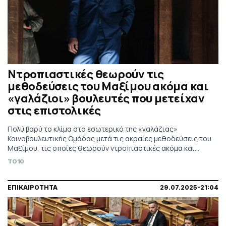
Ντροπιαστικές θεωρούν τις
μεθοδεύσεις του Μαξίμου ακόμα και
«γαλάζιοι» βουλευτές που μετείχαν
στις επιστολικές
Πολύ βαρύ το κλίμα στο εσωτερικό της «γαλάζιας»
Κοινοβουλευτικής Ομάδας μετά τις ακραίες μεθοδεύσεις του
Μαξίμου, τις οποίες θεωρούν ντροπιαστικές ακόμα και
βουλευτές που υποχρεώθηκαν να συμμετάσχουν στις
TO10
επιστολικές. «Κατεδαφιζόμαστε» είναι η λέξη που
διατυπώνουν σε κατ' ιδίαν συζητήσεις
ΕΠΙΚΑΙΡΟΤΗΤΑ
29.07.2025-21:04