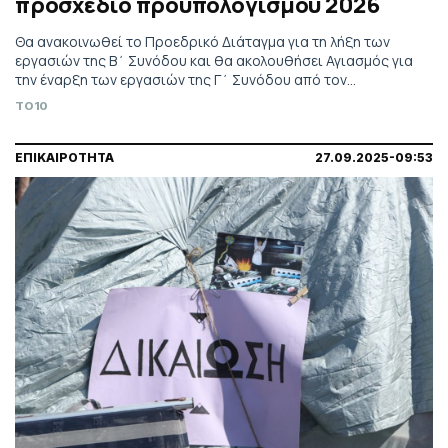
προσχέδιο προϋπολογισμού 2026
Θα ανακοινωθεί το Προεδρικό Διάταγμα για τη λήξη των
εργασιών της Β΄ Συνόδου και θα ακολουθήσει Αγιασμός για
την έναρξη των εργασιών της Γ΄ Συνόδου από τον
Αρχιεπίσκοπο Αθηνών και Πάσης Ελλάδος
TO10
ΕΠΙΚΑΙΡΟΤΗΤΑ
27.09.2025-09:53