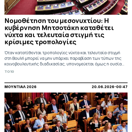
Νομοθέτηση του μεσονυχτίου: Η
κυβέρνηση Μητσοτάκη καταθέτει
νύχτα και τελευταία στιγμή τις
κρίσιμες τροπολογίες
Όταν κατατίθενται τροπολογίες νύχτα και τελευταία στιγμή
στη Βουλή μπορεί να μην υπάρχει παραβίαση των τύπων της
κοινοβουλευτικής διαδικασίας, υπονομεύεται όμως η ουσία
της. Η πρακτική αυτή περιορίζει τον διαθέσιμο χρόνο για
TO10
ουσιαστικό κοινοβουλευτικό έλεγχο και αποδυναμώνει τη
διαφάνεια
ΜΟΥΝΤΙΑΛ 2026
20.06.2026-00:47