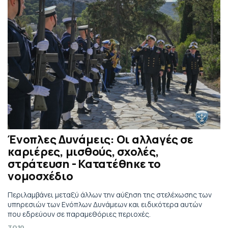
Ένοπλες Δυνάμεις: Οι αλλαγές σε
καριέρες, μισθούς, σχολές,
στράτευση - Κατατέθηκε το
νομοσχέδιο
Περιλαμβάνει μεταξύ άλλων την αύξηση της στελέχωσης των
υπηρεσιών των Ενόπλων Δυνάμεων και ειδικότερα αυτών
που εδρεύουν σε παραμεθόριες περιοχές.
TO10