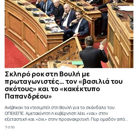
Σκληρό ροκ στη Βουλή με
πρωταγωνιστές… τον «βασιλιά του
σκότους» και το «κακέκτυπο
Παπανδρέου»
Ανέβηκαν τα ντεσιμπέλ στη Βουλή για το σκάνδαλο του
ΟΠΕΚΕΠΕ. Αμετακίνητη η κυβέρνηση λέει «ναι» στην
εξεταστική και «όχι» στην προανακριτική. Πυρ ομαδόν από
τα κόμματα της αντιπολίτευσης.
TO10